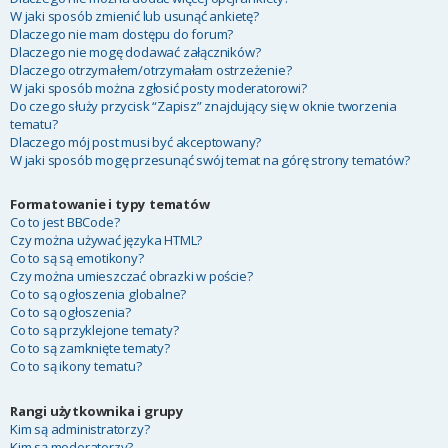
W jaki sposób zmienić lub usunąć ankietę?
Dlaczego nie mam dostępu do forum?
Dlaczego nie mogę dodawać załączników?
Dlaczego otrzymałem/otrzymałam ostrzeżenie?
W jaki sposób można zgłosić posty moderatorowi?
Do czego służy przycisk “Zapisz” znajdujący się w oknie tworzenia
tematu?
Dlaczego mój post musi być akceptowany?
W jaki sposób mogę przesunąć swój temat na górę strony tematów?
Formatowanie i typy tematów
Co to jest BBCode?
Czy można używać języka HTML?
Co to są są emotikony?
Czy można umieszczać obrazki w poście?
Co to są ogłoszenia globalne?
Co to są ogłoszenia?
Co to są przyklejone tematy?
Co to są zamknięte tematy?
Co to są ikony tematu?
Rangi użytkownika i grupy
Kim są administratorzy?
Kim są moderatorzy?