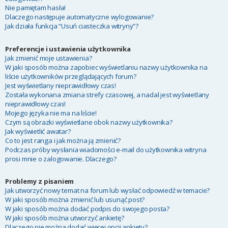
Nie pamiętam hasła!
Dlaczego następuje automatyczne wylogowanie?
Jak działa funkcja “Usuń ciasteczka witryny”?
Preferencje i ustawienia użytkownika
Jak zmienić moje ustawienia?
W jaki sposób można zapobiec wyświetlaniu nazwy użytkownika na
liście użytkowników przeglądających forum?
Jest wyświetlany nieprawidłowy czas!
Została wykonana zmiana strefy czasowej, a nadal jest wyświetlany
nieprawidłowy czas!
Mojego języka nie ma na liście!
Czym są obrazki wyświetlane obok nazwy użytkownika?
Jak wyświetlić awatar?
Co to jest ranga i jak można ją zmienić?
Podczas próby wysłania wiadomości e-mail do użytkownika witryna
prosi mnie o zalogowanie. Dlaczego?
Problemy z pisaniem
Jak utworzyć nowy temat na forum lub wysłać odpowiedź w temacie?
W jaki sposób można zmienić lub usunąć post?
W jaki sposób można dodać podpis do swojego posta?
W jaki sposób można utworzyć ankietę?
Dlaczego nie można dodać więcej opcji ankiety?