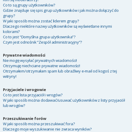
Co to są grupy użytkowników?
Gdzie znajduje się spis grup użytkowników i jak można dołączyć do
grupy?
W jaki sposób można zostać liderem grupy?
Dlaczego niektóre nazwy użytkowników są wyświetlane innymi
kolorami?
Co to jest “Domyślna grupa użytkownika”?
Czym jest odnośnik “Zespół administracyjny”?
Prywatne wiadomości
Nie mogę wysyłać prywatnych wiadomości!
Otrzymuję niechciane prywatne wiadomości!
Otrzymałem/otrzymałam spam lub obraźliwy e-mail od kogoś z tej
witryny!
Przyjaciele i wrogowie
Co to jest lista przyjaciół i wrogów?
W jaki sposób można dodawać/usuwać użytkowników z listy przyjaciół
lub wrogów?
Przeszukiwanie forów
W jaki sposób można przeszukiwać fora?
Dlaczego moje wyszukiwanie nie zwraca wyników?