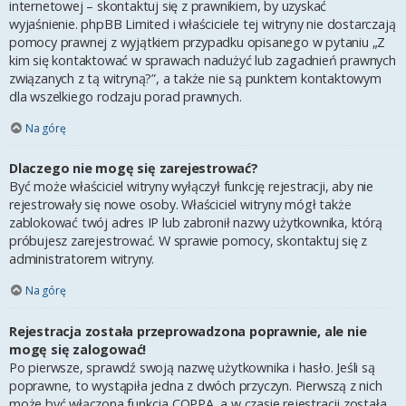
internetowej – skontaktuj się z prawnikiem, by uzyskać
wyjaśnienie. phpBB Limited i właściciele tej witryny nie dostarczają
pomocy prawnej z wyjątkiem przypadku opisanego w pytaniu „Z
kim się kontaktować w sprawach nadużyć lub zagadnień prawnych
związanych z tą witryną?”, a także nie są punktem kontaktowym
dla wszelkiego rodzaju porad prawnych.
Na górę
Dlaczego nie mogę się zarejestrować?
Być może właściciel witryny wyłączył funkcję rejestracji, aby nie
rejestrowały się nowe osoby. Właściciel witryny mógł także
zablokować twój adres IP lub zabronił nazwy użytkownika, którą
próbujesz zarejestrować. W sprawie pomocy, skontaktuj się z
administratorem witryny.
Na górę
Rejestracja została przeprowadzona poprawnie, ale nie
mogę się zalogować!
Po pierwsze, sprawdź swoją nazwę użytkownika i hasło. Jeśli są
poprawne, to wystąpiła jedna z dwóch przyczyn. Pierwszą z nich
może być włączona funkcja COPPA, a w czasie rejestracji została