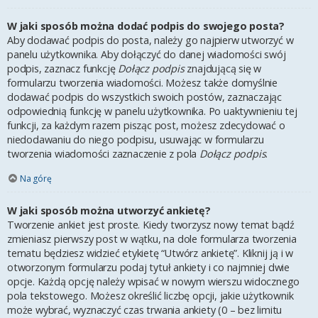
W jaki sposób można dodać podpis do swojego posta?
Aby dodawać podpis do posta, należy go najpierw utworzyć w
panelu użytkownika. Aby dołączyć do danej wiadomości swój
podpis, zaznacz funkcję
Dołącz podpis
znajdującą się w
formularzu tworzenia wiadomości. Możesz także domyślnie
dodawać podpis do wszystkich swoich postów, zaznaczając
odpowiednią funkcję w panelu użytkownika. Po uaktywnieniu tej
funkcji, za każdym razem pisząc post, możesz zdecydować o
niedodawaniu do niego podpisu, usuwając w formularzu
tworzenia wiadomości zaznaczenie z pola
Dołącz podpis
.
Na górę
W jaki sposób można utworzyć ankietę?
Tworzenie ankiet jest proste. Kiedy tworzysz nowy temat bądź
zmieniasz pierwszy post w wątku, na dole formularza tworzenia
tematu będziesz widzieć etykietę “Utwórz ankietę”. Kliknij ją i w
otworzonym formularzu podaj tytuł ankiety i co najmniej dwie
opcje. Każdą opcję należy wpisać w nowym wierszu widocznego
pola tekstowego. Możesz określić liczbę opcji, jakie użytkownik
może wybrać, wyznaczyć czas trwania ankiety (0 – bez limitu