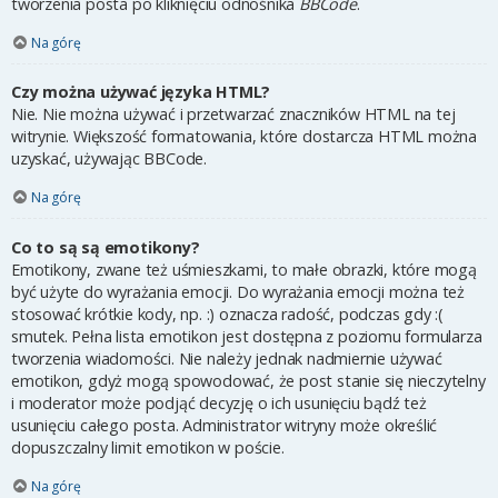
tworzenia posta po kliknięciu odnośnika
BBCode
.
Na górę
Czy można używać języka HTML?
Nie. Nie można używać i przetwarzać znaczników HTML na tej
witrynie. Większość formatowania, które dostarcza HTML można
uzyskać, używając BBCode.
Na górę
Co to są są emotikony?
Emotikony, zwane też uśmieszkami, to małe obrazki, które mogą
być użyte do wyrażania emocji. Do wyrażania emocji można też
stosować krótkie kody, np. :) oznacza radość, podczas gdy :(
smutek. Pełna lista emotikon jest dostępna z poziomu formularza
tworzenia wiadomości. Nie należy jednak nadmiernie używać
emotikon, gdyż mogą spowodować, że post stanie się nieczytelny
i moderator może podjąć decyzję o ich usunięciu bądź też
usunięciu całego posta. Administrator witryny może określić
dopuszczalny limit emotikon w poście.
Na górę