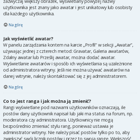
zazwyczaj większy obrazek, wyświetlany powyżej nazwy
użytkownika jest znany jako awatar i jest unikatowy lub osobisty
dla każdego użytkownika.
Na górę
Jak wyświetlić awatar?
W panelu zarządzania kontem na karcie „Profil” w sekcji „Awatar”,
używając jednej z czterech metod: Gravatar, Galeria awatarów,
Zdalny awatar lub Prześlij awatar, można dodać awatar.
Wyświetlanie awatarów i sposób ich wyświetlania są uzależnione
od administratora witryny. Jeśli nie można używać awatarów na
danej witrynie, należy skontaktować się z jej administratorem.
Na górę
Co to jest ranga i jak można ją zmienić?
Rangi wyświetlane pod nazwami użytkowników oznaczają, ile
postów dany użytkownik napisał lub jaki ma status na forum, np.
moderatora czy administratora. Użytkownicy nie mogą
bezpośrednio zmieniać stylu rang, ponieważ ustawia je
administrator witryny. Nie należy pisać postów tylko po to, aby
zwiększyć swój licznik postów i przez to swoją rangę. Większość