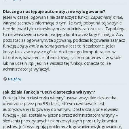
Dlaczego następuje automatyczne wylogowanie?
Jeżeli w czasie logowania nie zaznaczysz funkcji
Zapamiętaj mnie
,
witryna zachowa informację o tym, że twój pobyt na tej witrynie
będzie trwał tylko określony przez administratora czas. Zapobiega
to niewłaściwemu użyciu twojego konta przez kogoś innego. Aby
pozostać zalogowanym/zalogowaną, podczas logowania zaznacz
funkcję
Loguj mnie automatycznie
. Jest to niezalecane, jeżeli
korzystasz z witryny z ogólnie dostępnego komputera, np. w
bibliotece, kawiarence internetowej, sali komputerowej w szkole
lub na uczelni itp. Jeśli nie widzisz tej funkcji, oznacza to, że
administrator ją wyłączył.
Na górę
Jak działa funkcja “Usuń ciasteczka witryny”?
Funkcja “Usuń ciasteczka witryny” usuwa wszystkie ciasteczka
utworzone przez phpBB dzięki, którym użytkownik jest
autoryzowany i logowany do witryny. Dostarczają one również
funkcję – jeśli została włączona przez administratora witryny –
śledzenia przeczytanych i nieprzeczytanych przez użytkownika
postów. Jeśli występują problemy z logowaniem/wylogowaniem,