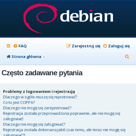
FAQ
Zarejestruj się
Zaloguj się
S
Strona główna
z
Często zadawane pytania
u
k
a
Problemy z logowaniem i rejestracją
Dlaczego w ogóle muszę się rejestrować?
j
Co to jest COPPA?
Dlaczego nie mogę się zarejestrować?
Rejestracja została przeprowadzona poprawnie, ale nie mogę się
zalogować!
Dlaczego nie mogę się zalogować?
Rejestracja została dokonana jakiś czas temu, ale teraz nie mogę się
zalogować?!