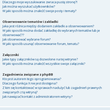
Dlaczego moje wyszukiwanie zwraca pustą stronę?!
Jak można wyszukać użytkowników?
W jaki sposób można znaleźć swoje posty i tematy?
Obserwowanie tematów i zakładki
Jaka jest różnica między dodaniem zakładki a obserwowaniem?
W jaki sposób można dodać zakładkę do wybranych tematów lub je
obserwować??
Jak obserwować wybrane forum?
W jaki sposób usunąć obserwowanie forum, tematu?
Załączniki
Jakie typy załączników są dozwolone na tej witrynie?
W jaki sposób można znaleźć wszystkie swoje załączniki?
Zagadnienia związane z phpBB
Kto jest autorem tego oprogramowania?
Dlaczego funkcja X nie jest dostępna?
Z kim się kontaktować w sprawach nadużyć lub zagadnień prawnych
związanych z tą witryną?
Jak nawiązać kontakt z administratorem witryny?