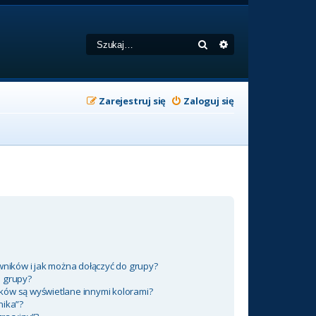
Szukaj
Wyszukiwanie zaa
Zarejestruj się
Zaloguj się
wników i jak można dołączyć do grupy?
m grupy?
ków są wyświetlane innymi kolorami?
nika”?