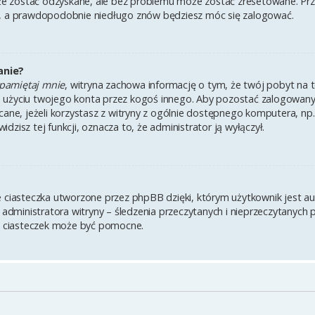
 zostać odzyskane, ale bez problemu może zostać zresetowane. Przejd
i, a prawdopodobnie niedługo znów będziesz móc się zalogować.
anie?
pamiętaj mnie
, witryna zachowa informację o tym, że twój pobyt na te
u użyciu twojego konta przez kogoś innego. Aby pozostać zalogowa
lecane, jeżeli korzystasz z witryny z ogólnie dostępnego komputera, np.
widzisz tej funkcji, oznacza to, że administrator ją wyłączył.
e ciasteczka utworzone przez phpBB dzięki, którym użytkownik jest a
z administratora witryny – śledzenia przeczytanych i nieprzeczytanych 
 ciasteczek może być pomocne.