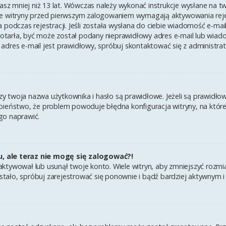
asz mniej niż 13 lat. Wówczas należy wykonać instrukcje wysłane na twój
e witryny przed pierwszym zalogowaniem wymagają aktywowania rejest
 podczas rejestracji. Jeśli została wysłana do ciebie wiadomość e-mai
 dotarła, być może został podany nieprawidłowy adres e-mail lub wiad
adres e-mail jest prawidłowy, spróbuj skontaktować się z administra
twoja nazwa użytkownika i hasło są prawidłowe. Jeżeli są prawidłowe,
ieństwo, że problem powoduje błędna konfiguracja witryny, na której 
go naprawić.
u, ale teraz nie mogę się zalogować?!
ktywował lub usunął twoje konto. Wiele witryn, aby zmniejszyć rozmi
k się stało, spróbuj zarejestrować się ponownie i bądź bardziej aktyw