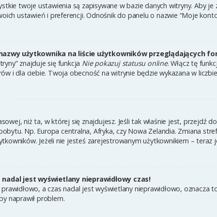
ystkie twoje ustawienia są zapisywane w bazie danych witryny. Aby je
h ustawień i preferencji. Odnośnik do panelu o nazwie “Moje konto” 
nazwy użytkownika na liście użytkowników przeglądających f
ryny” znajduje się funkcja
Nie pokazuj statusu online
. Włącz tę funk
ów i dla ciebie. Twoja obecność na witrynie będzie wykazana w liczbi
asowej, niż ta, w której się znajdujesz. Jeśli tak właśnie jest, przejdź
bytu. Np. Europa centralna, Afryka, czy Nowa Zelandia. Zmiana strefy
tkowników. Jeżeli nie jesteś zarejestrowanym użytkownikiem – teraz 
nadal jest wyświetlany nieprawidłowy czas!
 prawidłowo, a czas nadal jest wyświetlany nieprawidłowo, oznacza to
by naprawił problem.