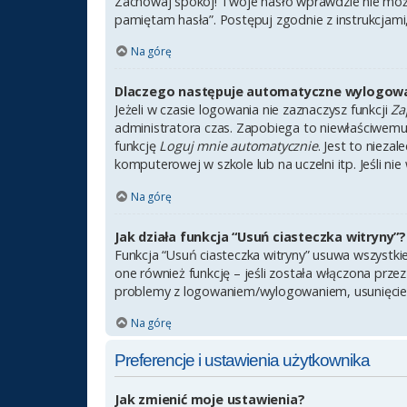
Zachowaj spokój! Twoje hasło wprawdzie nie może
pamiętam hasła”. Postępuj zgodnie z instrukcjam
Na górę
Dlaczego następuje automatyczne wylogow
Jeżeli w czasie logowania nie zaznaczysz funkcji
Za
administratora czas. Zapobiega to niewłaściwem
funkcję
Loguj mnie automatycznie
. Jest to nieza
komputerowej w szkole lub na uczelni itp. Jeśli nie 
Na górę
Jak działa funkcja “Usuń ciasteczka witryny”?
Funkcja “Usuń ciasteczka witryny” usuwa wszystki
one również funkcję – jeśli została włączona prze
problemy z logowaniem/wylogowaniem, usunięcie
Na górę
Preferencje i ustawienia użytkownika
Jak zmienić moje ustawienia?