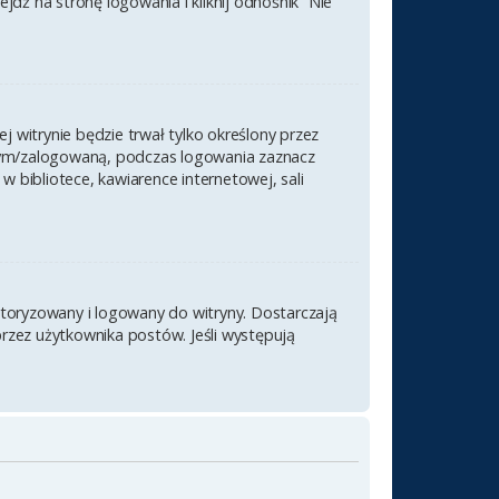
ź na stronę logowania i kliknij odnośnik “Nie
j witrynie będzie trwał tylko określony przez
nym/zalogowaną, podczas logowania zaznacz
 w bibliotece, kawiarence internetowej, sali
utoryzowany i logowany do witryny. Dostarczają
przez użytkownika postów. Jeśli występują