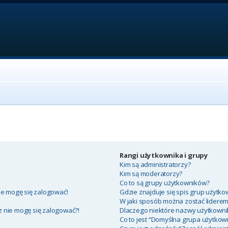
Rangi użytkownika i grupy
Kim są administratorzy?
Kim są moderatorzy?
Co to są grupy użytkowników?
ie mogę się zalogować!
Gdzie znajduje się spis grup użytko
W jaki sposób można zostać lidere
az nie mogę się zalogować?!
Dlaczego niektóre nazwy użytkowni
Co to jest “Domyślna grupa użytkow