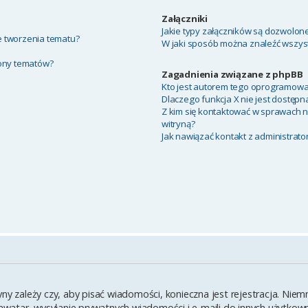
Załączniki
Jakie typy załączników są dozwolone 
ie tworzenia tematu?
W jaki sposób można znaleźć wszyst
rony tematów?
Zagadnienia związane z phpBB
Kto jest autorem tego oprogramowa
Dlaczego funkcja X nie jest dostępn
Z kim się kontaktować w sprawach 
witryną?
Jak nawiązać kontakt z administrato
yny zależy czy, aby pisać wiadomości, konieczna jest rejestracja. Ni
y awatar, wysyłanie prywatnych wiadomości i e-maili do innych użytko