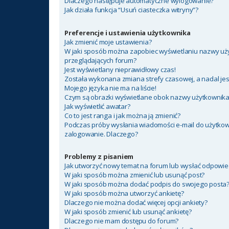
Dlaczego następuje automatyczne wylogowanie?
Jak działa funkcja “Usuń ciasteczka witryny”?
Preferencje i ustawienia użytkownika
Jak zmienić moje ustawienia?
W jaki sposób można zapobiec wyświetlaniu nazwy uży
przeglądających forum?
Jest wyświetlany nieprawidłowy czas!
Została wykonana zmiana strefy czasowej, a nadal jes
Mojego języka nie ma na liście!
Czym są obrazki wyświetlane obok nazwy użytkownik
Jak wyświetlić awatar?
Co to jest ranga i jak można ją zmienić?
Podczas próby wysłania wiadomości e-mail do użytkow
zalogowanie. Dlaczego?
Problemy z pisaniem
Jak utworzyć nowy temat na forum lub wysłać odpowie
W jaki sposób można zmienić lub usunąć post?
W jaki sposób można dodać podpis do swojego posta
W jaki sposób można utworzyć ankietę?
Dlaczego nie można dodać więcej opcji ankiety?
W jaki sposób zmienić lub usunąć ankietę?
Dlaczego nie mam dostępu do forum?