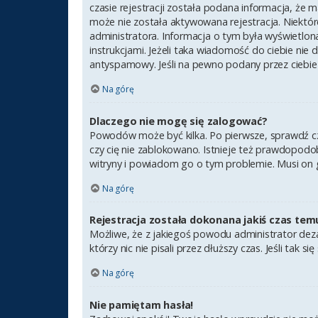
czasie rejestracji została podana informacja, że m
może nie została aktywowana rejestracja. Niektór
administratora. Informacja o tym była wyświetlona
instrukcjami. Jeżeli taka wiadomość do ciebie nie
antyspamowy. Jeśli na pewno podany przez ciebie 
Na górę
Dlaczego nie mogę się zalogować?
Powodów może być kilka. Po pierwsze, sprawdź czy 
czy cię nie zablokowano. Istnieje też prawdopodob
witryny i powiadom go o tym problemie. Musi on 
Na górę
Rejestracja została dokonana jakiś czas tem
Możliwe, że z jakiegoś powodu administrator deza
którzy nic nie pisali przez dłuższy czas. Jeśli ta
Na górę
Nie pamiętam hasła!