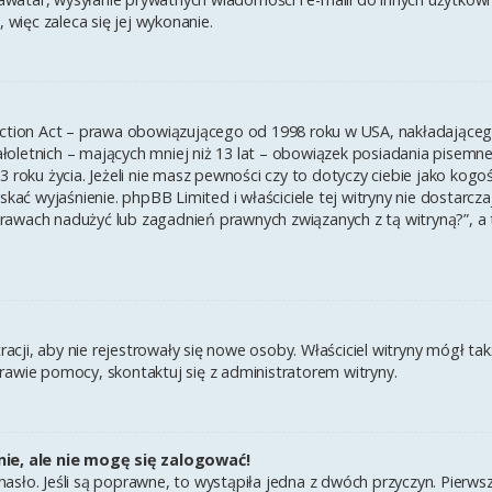
 więc zaleca się jej wykonanie.
ection Act – prawa obowiązującego od 1998 roku w USA, nakładającego 
łoletnich – mających mniej niż 13 lat – obowiązek posiadania pisem
3 roku życia. Jeżeli nie masz pewności czy to dotyczy ciebie jako kogo
yskać wyjaśnienie. phpBB Limited i właściciele tej witryny nie dostar
rawach nadużyć lub zagadnień prawnych związanych z tą witryną?”, a
tracji, aby nie rejestrowały się nowe osoby. Właściciel witryny mógł t
rawie pomocy, skontaktuj się z administratorem witryny.
ie, ale nie mogę się zalogować!
asło. Jeśli są poprawne, to wystąpiła jedna z dwóch przyczyn. Pierw