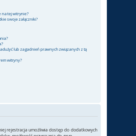
na tej witrynie?
kie swoje załączniki?
nia?
a?
nadużyć lub zagadnień prawnych związanych z tą
rem witryny?
emniej rejestracja umożliwia dostęp do dodatkowych
wników, możliwość przypisania do grup