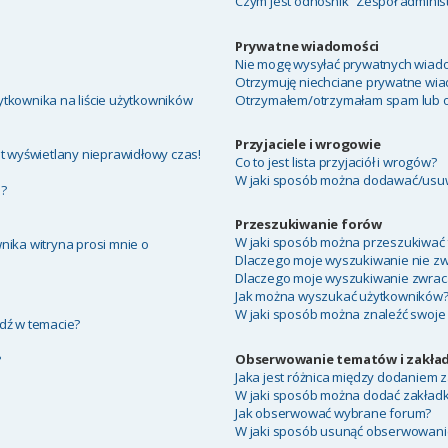
Czym jest odnośnik “Zespół adminis
Prywatne wiadomości
Nie mogę wysyłać prywatnych wiado
Otrzymuję niechciane prywatne wia
tkownika na liście użytkowników
Otrzymałem/otrzymałam spam lub obr
Przyjaciele i wrogowie
t wyświetlany nieprawidłowy czas!
Co to jest lista przyjaciół i wrogów?
W jaki sposób można dodawać/usuwa
a?
Przeszukiwanie forów
W jaki sposób można przeszukiwać 
nika witryna prosi mnie o
Dlaczego moje wyszukiwanie nie z
Dlaczego moje wyszukiwanie zwraca
Jak można wyszukać użytkowników
W jaki sposób można znaleźć swoje 
dź w temacie?
Obserwowanie tematów i zakład
?
Jaka jest różnica między dodaniem
W jaki sposób można dodać zakład
Jak obserwować wybrane forum?
W jaki sposób usunąć obserwowani