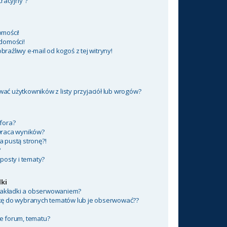
tracyjny”?
mości!
domości!
aźliwy e-mail od kogoś z tej witryny!
ć użytkowników z listy przyjaciół lub wrogów?
fora?
wraca wyników?
 pustą stronę?!
?
posty i tematy?
ki
 zakładki a obserwowaniem?
kę do wybranych tematów lub je obserwować??
e forum, tematu?