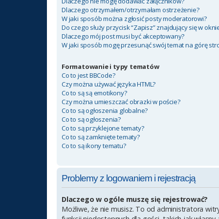
Dlaczego nie mogę dodawać załączników?
Dlaczego otrzymałem/otrzymałam ostrzeżenie?
W jaki sposób można zgłosić posty moderatorowi?
Do czego służy przycisk “Zapisz” znajdujący się w okn
Dlaczego mój post musi być akceptowany?
W jaki sposób mogę przesunąć swój temat na górę st
Formatowanie i typy tematów
Co to jest BBCode?
Czy można używać języka HTML?
Co to są są emotikony?
Czy można umieszczać obrazki w poście?
Co to są ogłoszenia globalne?
Co to są ogłoszenia?
Co to są przyklejone tematy?
Co to są zamknięte tematy?
Co to są ikony tematu?
Problemy z logowaniem i rejestracją
Dlaczego w ogóle muszę się rejestrować?
Możliwe, że nie musisz. To od administratora witr
funkcji niedostępnych dla gości, takich jak własn