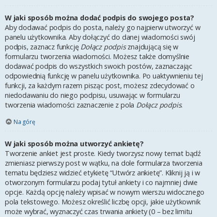
W jaki sposób można dodać podpis do swojego posta?
Aby dodawać podpis do posta, należy go najpierw utworzyć w
panelu użytkownika. Aby dołączyć do danej wiadomości swój
podpis, zaznacz funkcję
Dołącz podpis
znajdującą się w
formularzu tworzenia wiadomości. Możesz także domyślnie
dodawać podpis do wszystkich swoich postów, zaznaczając
odpowiednią funkcję w panelu użytkownika. Po uaktywnieniu tej
funkcji, za każdym razem pisząc post, możesz zdecydować o
niedodawaniu do niego podpisu, usuwając w formularzu
tworzenia wiadomości zaznaczenie z pola
Dołącz podpis
.
Na górę
W jaki sposób można utworzyć ankietę?
Tworzenie ankiet jest proste. Kiedy tworzysz nowy temat bądź
zmieniasz pierwszy post w wątku, na dole formularza tworzenia
tematu będziesz widzieć etykietę “Utwórz ankietę”. Kliknij ją i w
otworzonym formularzu podaj tytuł ankiety i co najmniej dwie
opcje. Każdą opcję należy wpisać w nowym wierszu widocznego
pola tekstowego. Możesz określić liczbę opcji, jakie użytkownik
może wybrać, wyznaczyć czas trwania ankiety (0 – bez limitu