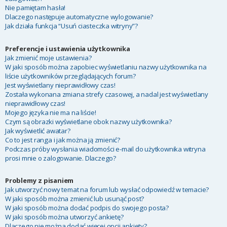
Nie pamiętam hasła!
Dlaczego następuje automatyczne wylogowanie?
Jak działa funkcja “Usuń ciasteczka witryny”?
Preferencje i ustawienia użytkownika
Jak zmienić moje ustawienia?
W jaki sposób można zapobiec wyświetlaniu nazwy użytkownika na
liście użytkowników przeglądających forum?
Jest wyświetlany nieprawidłowy czas!
Została wykonana zmiana strefy czasowej, a nadal jest wyświetlany
nieprawidłowy czas!
Mojego języka nie ma na liście!
Czym są obrazki wyświetlane obok nazwy użytkownika?
Jak wyświetlić awatar?
Co to jest ranga i jak można ją zmienić?
Podczas próby wysłania wiadomości e-mail do użytkownika witryna
prosi mnie o zalogowanie. Dlaczego?
Problemy z pisaniem
Jak utworzyć nowy temat na forum lub wysłać odpowiedź w temacie?
W jaki sposób można zmienić lub usunąć post?
W jaki sposób można dodać podpis do swojego posta?
W jaki sposób można utworzyć ankietę?
Dlaczego nie można dodać więcej opcji ankiety?