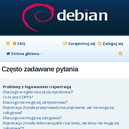
FAQ
Zarejestruj się
Zaloguj się
S
Strona główna
z
Często zadawane pytania
u
k
a
Problemy z logowaniem i rejestracją
Dlaczego w ogóle muszę się rejestrować?
j
Co to jest COPPA?
Dlaczego nie mogę się zarejestrować?
Rejestracja została przeprowadzona poprawnie, ale nie mogę się
zalogować!
Dlaczego nie mogę się zalogować?
Rejestracja została dokonana jakiś czas temu, ale teraz nie mogę się
zalogować?!