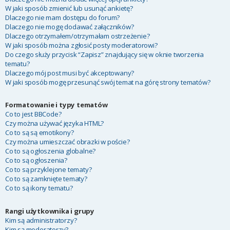
W jaki sposób zmienić lub usunąć ankietę?
Dlaczego nie mam dostępu do forum?
Dlaczego nie mogę dodawać załączników?
Dlaczego otrzymałem/otrzymałam ostrzeżenie?
W jaki sposób można zgłosić posty moderatorowi?
Do czego służy przycisk “Zapisz” znajdujący się w oknie tworzenia
tematu?
Dlaczego mój post musi być akceptowany?
W jaki sposób mogę przesunąć swój temat na górę strony tematów?
Formatowanie i typy tematów
Co to jest BBCode?
Czy można używać języka HTML?
Co to są są emotikony?
Czy można umieszczać obrazki w poście?
Co to są ogłoszenia globalne?
Co to są ogłoszenia?
Co to są przyklejone tematy?
Co to są zamknięte tematy?
Co to są ikony tematu?
Rangi użytkownika i grupy
Kim są administratorzy?
Kim są moderatorzy?