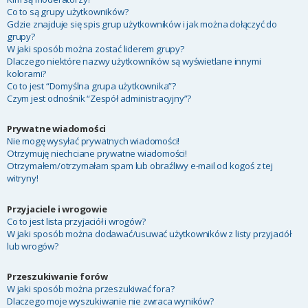
Co to są grupy użytkowników?
Gdzie znajduje się spis grup użytkowników i jak można dołączyć do
grupy?
W jaki sposób można zostać liderem grupy?
Dlaczego niektóre nazwy użytkowników są wyświetlane innymi
kolorami?
Co to jest “Domyślna grupa użytkownika”?
Czym jest odnośnik “Zespół administracyjny”?
Prywatne wiadomości
Nie mogę wysyłać prywatnych wiadomości!
Otrzymuję niechciane prywatne wiadomości!
Otrzymałem/otrzymałam spam lub obraźliwy e-mail od kogoś z tej
witryny!
Przyjaciele i wrogowie
Co to jest lista przyjaciół i wrogów?
W jaki sposób można dodawać/usuwać użytkowników z listy przyjaciół
lub wrogów?
Przeszukiwanie forów
W jaki sposób można przeszukiwać fora?
Dlaczego moje wyszukiwanie nie zwraca wyników?