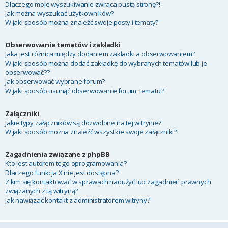
Dlaczego moje wyszukiwanie zwraca pustą stronę?!
Jak można wyszukać użytkowników?
W jaki sposób można znaleźć swoje posty i tematy?
Obserwowanie tematów i zakładki
Jaka jest różnica między dodaniem zakładki a obserwowaniem?
W jaki sposób można dodać zakładkę do wybranych tematów lub je
obserwować??
Jak obserwować wybrane forum?
W jaki sposób usunąć obserwowanie forum, tematu?
Załączniki
Jakie typy załączników są dozwolone na tej witrynie?
W jaki sposób można znaleźć wszystkie swoje załączniki?
Zagadnienia związane z phpBB
Kto jest autorem tego oprogramowania?
Dlaczego funkcja X nie jest dostępna?
Z kim się kontaktować w sprawach nadużyć lub zagadnień prawnych
związanych z tą witryną?
Jak nawiązać kontakt z administratorem witryny?