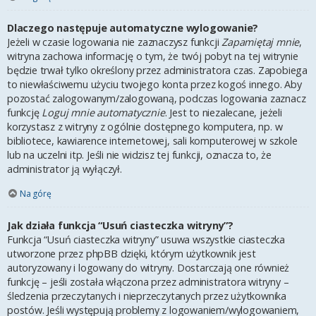
Dlaczego następuje automatyczne wylogowanie?
Jeżeli w czasie logowania nie zaznaczysz funkcji
Zapamiętaj mnie
,
witryna zachowa informację o tym, że twój pobyt na tej witrynie
będzie trwał tylko określony przez administratora czas. Zapobiega
to niewłaściwemu użyciu twojego konta przez kogoś innego. Aby
pozostać zalogowanym/zalogowaną, podczas logowania zaznacz
funkcję
Loguj mnie automatycznie
. Jest to niezalecane, jeżeli
korzystasz z witryny z ogólnie dostępnego komputera, np. w
bibliotece, kawiarence internetowej, sali komputerowej w szkole
lub na uczelni itp. Jeśli nie widzisz tej funkcji, oznacza to, że
administrator ją wyłączył.
Na górę
Jak działa funkcja “Usuń ciasteczka witryny”?
Funkcja “Usuń ciasteczka witryny” usuwa wszystkie ciasteczka
utworzone przez phpBB dzięki, którym użytkownik jest
autoryzowany i logowany do witryny. Dostarczają one również
funkcję – jeśli została włączona przez administratora witryny –
śledzenia przeczytanych i nieprzeczytanych przez użytkownika
postów. Jeśli występują problemy z logowaniem/wylogowaniem,