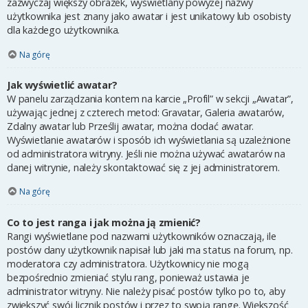
zazwyczaj większy obrazek, wyświetlany powyżej nazwy
użytkownika jest znany jako awatar i jest unikatowy lub osobisty
dla każdego użytkownika.
Na górę
Jak wyświetlić awatar?
W panelu zarządzania kontem na karcie „Profil” w sekcji „Awatar”,
używając jednej z czterech metod: Gravatar, Galeria awatarów,
Zdalny awatar lub Prześlij awatar, można dodać awatar.
Wyświetlanie awatarów i sposób ich wyświetlania są uzależnione
od administratora witryny. Jeśli nie można używać awatarów na
danej witrynie, należy skontaktować się z jej administratorem.
Na górę
Co to jest ranga i jak można ją zmienić?
Rangi wyświetlane pod nazwami użytkowników oznaczają, ile
postów dany użytkownik napisał lub jaki ma status na forum, np.
moderatora czy administratora. Użytkownicy nie mogą
bezpośrednio zmieniać stylu rang, ponieważ ustawia je
administrator witryny. Nie należy pisać postów tylko po to, aby
zwiększyć swój licznik postów i przez to swoją rangę. Większość