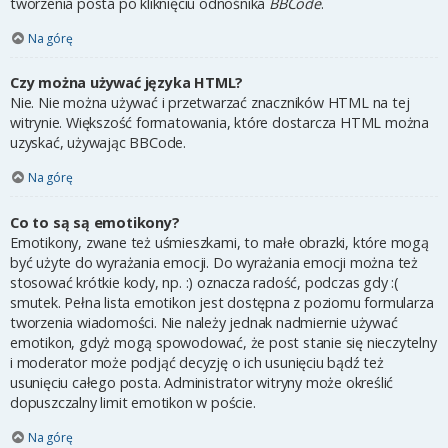
tworzenia posta po kliknięciu odnośnika
BBCode
.
Na górę
Czy można używać języka HTML?
Nie. Nie można używać i przetwarzać znaczników HTML na tej
witrynie. Większość formatowania, które dostarcza HTML można
uzyskać, używając BBCode.
Na górę
Co to są są emotikony?
Emotikony, zwane też uśmieszkami, to małe obrazki, które mogą
być użyte do wyrażania emocji. Do wyrażania emocji można też
stosować krótkie kody, np. :) oznacza radość, podczas gdy :(
smutek. Pełna lista emotikon jest dostępna z poziomu formularza
tworzenia wiadomości. Nie należy jednak nadmiernie używać
emotikon, gdyż mogą spowodować, że post stanie się nieczytelny
i moderator może podjąć decyzję o ich usunięciu bądź też
usunięciu całego posta. Administrator witryny może określić
dopuszczalny limit emotikon w poście.
Na górę