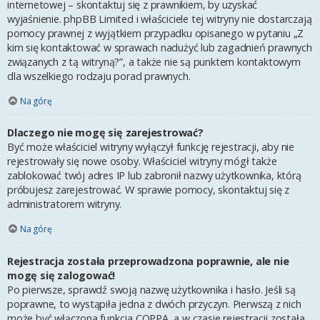
internetowej – skontaktuj się z prawnikiem, by uzyskać
wyjaśnienie. phpBB Limited i właściciele tej witryny nie dostarczają
pomocy prawnej z wyjątkiem przypadku opisanego w pytaniu „Z
kim się kontaktować w sprawach nadużyć lub zagadnień prawnych
związanych z tą witryną?”, a także nie są punktem kontaktowym
dla wszelkiego rodzaju porad prawnych.
Na górę
Dlaczego nie mogę się zarejestrować?
Być może właściciel witryny wyłączył funkcję rejestracji, aby nie
rejestrowały się nowe osoby. Właściciel witryny mógł także
zablokować twój adres IP lub zabronił nazwy użytkownika, którą
próbujesz zarejestrować. W sprawie pomocy, skontaktuj się z
administratorem witryny.
Na górę
Rejestracja została przeprowadzona poprawnie, ale nie
mogę się zalogować!
Po pierwsze, sprawdź swoją nazwę użytkownika i hasło. Jeśli są
poprawne, to wystąpiła jedna z dwóch przyczyn. Pierwszą z nich
może być włączona funkcja COPPA, a w czasie rejestracji została