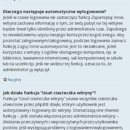
Dlaczego następuje automatyczne wylogowanie?
Jeżeli w czasie logowania nie zaznaczysz funkcji
Zapamiętaj mnie
,
witryna zachowa informację o tym, że twój pobyt na tej witrynie
będzie trwał tylko określony przez administratora czas. Zapobiega
to niewłaściwemu użyciu twojego konta przez kogoś innego. Aby
pozostać zalogowanym/zalogowaną, podczas logowania zaznacz
funkcję
Loguj mnie automatycznie
. Jest to niezalecane, jeżeli
korzystasz z witryny z ogólnie dostępnego komputera, np. w
bibliotece, kawiarence internetowej, sali komputerowej w szkole
lub na uczelni itp. Jeśli nie widzisz tej funkcji, oznacza to, że
administrator ją wyłączył.
Na górę
Jak działa funkcja “Usuń ciasteczka witryny”?
Funkcja “Usuń ciasteczka witryny” usuwa wszystkie ciasteczka
utworzone przez phpBB dzięki, którym użytkownik jest
autoryzowany i logowany do witryny. Dostarczają one również
funkcję – jeśli została włączona przez administratora witryny –
śledzenia przeczytanych i nieprzeczytanych przez użytkownika
postów. Jeśli występują problemy z logowaniem/wylogowaniem,