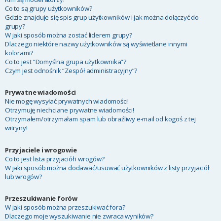
Co to są grupy użytkowników?
Gdzie znajduje się spis grup użytkowników i jak można dołączyć do
grupy?
W jaki sposób można zostać liderem grupy?
Dlaczego niektóre nazwy użytkowników są wyświetlane innymi
kolorami?
Co to jest “Domyślna grupa użytkownika”?
Czym jest odnośnik “Zespół administracyjny”?
Prywatne wiadomości
Nie mogę wysyłać prywatnych wiadomości!
Otrzymuję niechciane prywatne wiadomości!
Otrzymałem/otrzymałam spam lub obraźliwy e-mail od kogoś z tej
witryny!
Przyjaciele i wrogowie
Co to jest lista przyjaciół i wrogów?
W jaki sposób można dodawać/usuwać użytkowników z listy przyjaciół
lub wrogów?
Przeszukiwanie forów
W jaki sposób można przeszukiwać fora?
Dlaczego moje wyszukiwanie nie zwraca wyników?