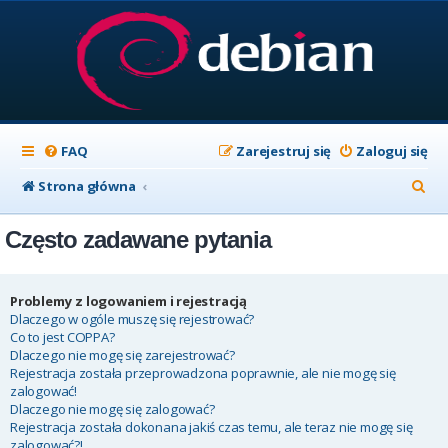
FAQ
Zarejestruj się
Zaloguj się
S
Strona główna
z
Często zadawane pytania
u
k
a
Problemy z logowaniem i rejestracją
Dlaczego w ogóle muszę się rejestrować?
j
Co to jest COPPA?
Dlaczego nie mogę się zarejestrować?
Rejestracja została przeprowadzona poprawnie, ale nie mogę się
zalogować!
Dlaczego nie mogę się zalogować?
Rejestracja została dokonana jakiś czas temu, ale teraz nie mogę się
zalogować?!