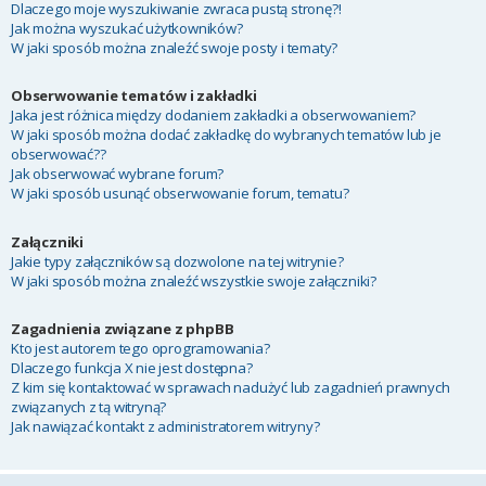
Dlaczego moje wyszukiwanie zwraca pustą stronę?!
Jak można wyszukać użytkowników?
W jaki sposób można znaleźć swoje posty i tematy?
Obserwowanie tematów i zakładki
Jaka jest różnica między dodaniem zakładki a obserwowaniem?
W jaki sposób można dodać zakładkę do wybranych tematów lub je
obserwować??
Jak obserwować wybrane forum?
W jaki sposób usunąć obserwowanie forum, tematu?
Załączniki
Jakie typy załączników są dozwolone na tej witrynie?
W jaki sposób można znaleźć wszystkie swoje załączniki?
Zagadnienia związane z phpBB
Kto jest autorem tego oprogramowania?
Dlaczego funkcja X nie jest dostępna?
Z kim się kontaktować w sprawach nadużyć lub zagadnień prawnych
związanych z tą witryną?
Jak nawiązać kontakt z administratorem witryny?