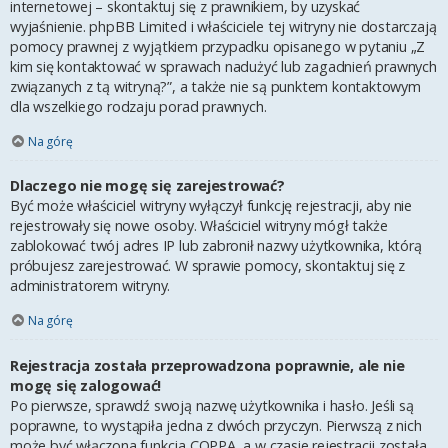
internetowej – skontaktuj się z prawnikiem, by uzyskać
wyjaśnienie. phpBB Limited i właściciele tej witryny nie dostarczają
pomocy prawnej z wyjątkiem przypadku opisanego w pytaniu „Z
kim się kontaktować w sprawach nadużyć lub zagadnień prawnych
związanych z tą witryną?”, a także nie są punktem kontaktowym
dla wszelkiego rodzaju porad prawnych.
Na górę
Dlaczego nie mogę się zarejestrować?
Być może właściciel witryny wyłączył funkcję rejestracji, aby nie
rejestrowały się nowe osoby. Właściciel witryny mógł także
zablokować twój adres IP lub zabronił nazwy użytkownika, którą
próbujesz zarejestrować. W sprawie pomocy, skontaktuj się z
administratorem witryny.
Na górę
Rejestracja została przeprowadzona poprawnie, ale nie
mogę się zalogować!
Po pierwsze, sprawdź swoją nazwę użytkownika i hasło. Jeśli są
poprawne, to wystąpiła jedna z dwóch przyczyn. Pierwszą z nich
może być włączona funkcja COPPA, a w czasie rejestracji została