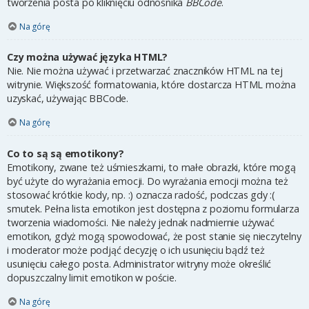
tworzenia posta po kliknięciu odnośnika
BBCode
.
Na górę
Czy można używać języka HTML?
Nie. Nie można używać i przetwarzać znaczników HTML na tej
witrynie. Większość formatowania, które dostarcza HTML można
uzyskać, używając BBCode.
Na górę
Co to są są emotikony?
Emotikony, zwane też uśmieszkami, to małe obrazki, które mogą
być użyte do wyrażania emocji. Do wyrażania emocji można też
stosować krótkie kody, np. :) oznacza radość, podczas gdy :(
smutek. Pełna lista emotikon jest dostępna z poziomu formularza
tworzenia wiadomości. Nie należy jednak nadmiernie używać
emotikon, gdyż mogą spowodować, że post stanie się nieczytelny
i moderator może podjąć decyzję o ich usunięciu bądź też
usunięciu całego posta. Administrator witryny może określić
dopuszczalny limit emotikon w poście.
Na górę