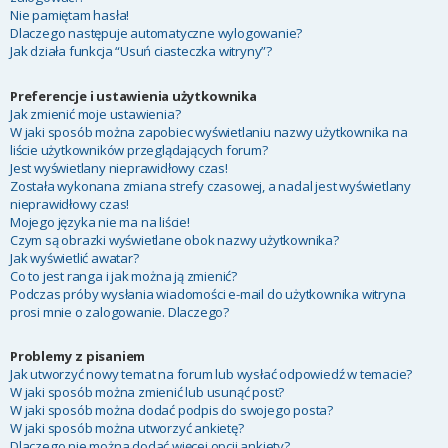
Nie pamiętam hasła!
Dlaczego następuje automatyczne wylogowanie?
Jak działa funkcja “Usuń ciasteczka witryny”?
Preferencje i ustawienia użytkownika
Jak zmienić moje ustawienia?
W jaki sposób można zapobiec wyświetlaniu nazwy użytkownika na
liście użytkowników przeglądających forum?
Jest wyświetlany nieprawidłowy czas!
Została wykonana zmiana strefy czasowej, a nadal jest wyświetlany
nieprawidłowy czas!
Mojego języka nie ma na liście!
Czym są obrazki wyświetlane obok nazwy użytkownika?
Jak wyświetlić awatar?
Co to jest ranga i jak można ją zmienić?
Podczas próby wysłania wiadomości e-mail do użytkownika witryna
prosi mnie o zalogowanie. Dlaczego?
Problemy z pisaniem
Jak utworzyć nowy temat na forum lub wysłać odpowiedź w temacie?
W jaki sposób można zmienić lub usunąć post?
W jaki sposób można dodać podpis do swojego posta?
W jaki sposób można utworzyć ankietę?
Dlaczego nie można dodać więcej opcji ankiety?