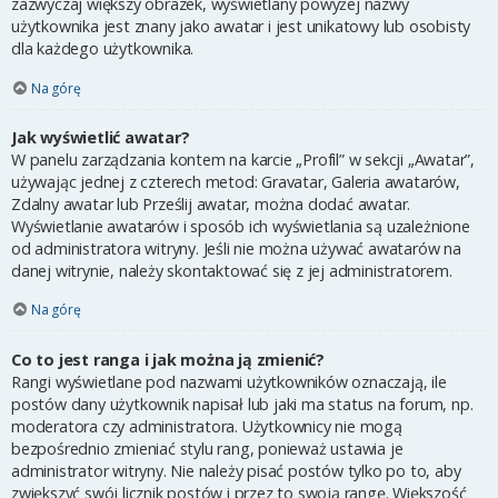
zazwyczaj większy obrazek, wyświetlany powyżej nazwy
użytkownika jest znany jako awatar i jest unikatowy lub osobisty
dla każdego użytkownika.
Na górę
Jak wyświetlić awatar?
W panelu zarządzania kontem na karcie „Profil” w sekcji „Awatar”,
używając jednej z czterech metod: Gravatar, Galeria awatarów,
Zdalny awatar lub Prześlij awatar, można dodać awatar.
Wyświetlanie awatarów i sposób ich wyświetlania są uzależnione
od administratora witryny. Jeśli nie można używać awatarów na
danej witrynie, należy skontaktować się z jej administratorem.
Na górę
Co to jest ranga i jak można ją zmienić?
Rangi wyświetlane pod nazwami użytkowników oznaczają, ile
postów dany użytkownik napisał lub jaki ma status na forum, np.
moderatora czy administratora. Użytkownicy nie mogą
bezpośrednio zmieniać stylu rang, ponieważ ustawia je
administrator witryny. Nie należy pisać postów tylko po to, aby
zwiększyć swój licznik postów i przez to swoją rangę. Większość