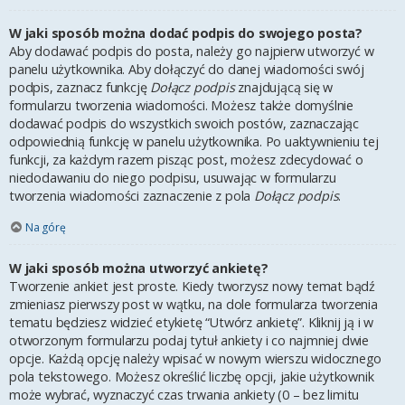
W jaki sposób można dodać podpis do swojego posta?
Aby dodawać podpis do posta, należy go najpierw utworzyć w
panelu użytkownika. Aby dołączyć do danej wiadomości swój
podpis, zaznacz funkcję
Dołącz podpis
znajdującą się w
formularzu tworzenia wiadomości. Możesz także domyślnie
dodawać podpis do wszystkich swoich postów, zaznaczając
odpowiednią funkcję w panelu użytkownika. Po uaktywnieniu tej
funkcji, za każdym razem pisząc post, możesz zdecydować o
niedodawaniu do niego podpisu, usuwając w formularzu
tworzenia wiadomości zaznaczenie z pola
Dołącz podpis
.
Na górę
W jaki sposób można utworzyć ankietę?
Tworzenie ankiet jest proste. Kiedy tworzysz nowy temat bądź
zmieniasz pierwszy post w wątku, na dole formularza tworzenia
tematu będziesz widzieć etykietę “Utwórz ankietę”. Kliknij ją i w
otworzonym formularzu podaj tytuł ankiety i co najmniej dwie
opcje. Każdą opcję należy wpisać w nowym wierszu widocznego
pola tekstowego. Możesz określić liczbę opcji, jakie użytkownik
może wybrać, wyznaczyć czas trwania ankiety (0 – bez limitu