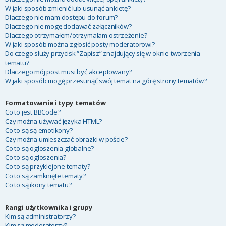
W jaki sposób zmienić lub usunąć ankietę?
Dlaczego nie mam dostępu do forum?
Dlaczego nie mogę dodawać załączników?
Dlaczego otrzymałem/otrzymałam ostrzeżenie?
W jaki sposób można zgłosić posty moderatorowi?
Do czego służy przycisk “Zapisz” znajdujący się w oknie tworzenia
tematu?
Dlaczego mój post musi być akceptowany?
W jaki sposób mogę przesunąć swój temat na górę strony tematów?
Formatowanie i typy tematów
Co to jest BBCode?
Czy można używać języka HTML?
Co to są są emotikony?
Czy można umieszczać obrazki w poście?
Co to są ogłoszenia globalne?
Co to są ogłoszenia?
Co to są przyklejone tematy?
Co to są zamknięte tematy?
Co to są ikony tematu?
Rangi użytkownika i grupy
Kim są administratorzy?
Kim są moderatorzy?