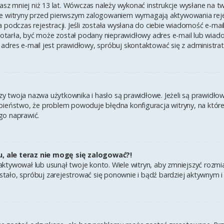
asz mniej niż 13 lat. Wówczas należy wykonać instrukcje wysłane na twój
e witryny przed pierwszym zalogowaniem wymagają aktywowania rejest
 podczas rejestracji. Jeśli została wysłana do ciebie wiadomość e-mai
 dotarła, być może został podany nieprawidłowy adres e-mail lub wiad
adres e-mail jest prawidłowy, spróbuj skontaktować się z administra
twoja nazwa użytkownika i hasło są prawidłowe. Jeżeli są prawidłowe,
ieństwo, że problem powoduje błędna konfiguracja witryny, na której 
go naprawić.
u, ale teraz nie mogę się zalogować?!
ktywował lub usunął twoje konto. Wiele witryn, aby zmniejszyć rozmi
k się stało, spróbuj zarejestrować się ponownie i bądź bardziej aktyw