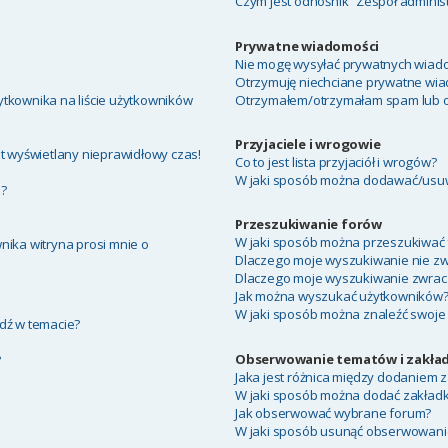
Czym jest odnośnik “Zespół adminis
Prywatne wiadomości
Nie mogę wysyłać prywatnych wiado
Otrzymuję niechciane prywatne wia
tkownika na liście użytkowników
Otrzymałem/otrzymałam spam lub obr
Przyjaciele i wrogowie
t wyświetlany nieprawidłowy czas!
Co to jest lista przyjaciół i wrogów?
W jaki sposób można dodawać/usuwa
a?
Przeszukiwanie forów
W jaki sposób można przeszukiwać 
nika witryna prosi mnie o
Dlaczego moje wyszukiwanie nie z
Dlaczego moje wyszukiwanie zwraca
Jak można wyszukać użytkowników
W jaki sposób można znaleźć swoje 
dź w temacie?
Obserwowanie tematów i zakład
?
Jaka jest różnica między dodaniem
W jaki sposób można dodać zakład
Jak obserwować wybrane forum?
W jaki sposób usunąć obserwowani