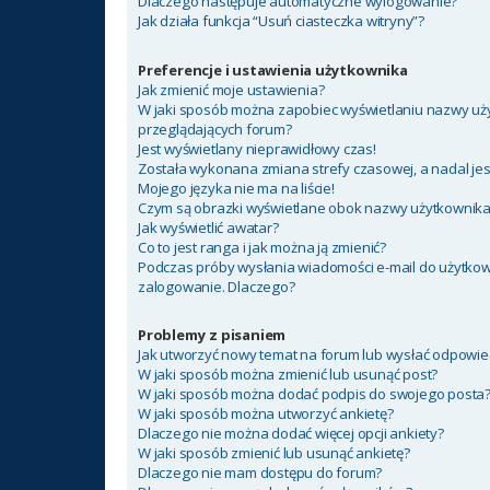
Dlaczego następuje automatyczne wylogowanie?
Jak działa funkcja “Usuń ciasteczka witryny”?
Preferencje i ustawienia użytkownika
Jak zmienić moje ustawienia?
W jaki sposób można zapobiec wyświetlaniu nazwy uży
przeglądających forum?
Jest wyświetlany nieprawidłowy czas!
Została wykonana zmiana strefy czasowej, a nadal jes
Mojego języka nie ma na liście!
Czym są obrazki wyświetlane obok nazwy użytkownik
Jak wyświetlić awatar?
Co to jest ranga i jak można ją zmienić?
Podczas próby wysłania wiadomości e-mail do użytkow
zalogowanie. Dlaczego?
Problemy z pisaniem
Jak utworzyć nowy temat na forum lub wysłać odpowie
W jaki sposób można zmienić lub usunąć post?
W jaki sposób można dodać podpis do swojego posta
W jaki sposób można utworzyć ankietę?
Dlaczego nie można dodać więcej opcji ankiety?
W jaki sposób zmienić lub usunąć ankietę?
Dlaczego nie mam dostępu do forum?