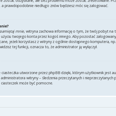
 zostać odzyskane, ale bez problemu może zostać zresetowane. Przejd
i, a prawdopodobnie niedługo znów będziesz móc się zalogować.
anie?
pamiętaj mnie
, witryna zachowa informację o tym, że twój pobyt na te
u użyciu twojego konta przez kogoś innego. Aby pozostać zalogowa
lecane, jeżeli korzystasz z witryny z ogólnie dostępnego komputera, np.
widzisz tej funkcji, oznacza to, że administrator ją wyłączył.
e ciasteczka utworzone przez phpBB dzięki, którym użytkownik jest a
z administratora witryny – śledzenia przeczytanych i nieprzeczytanych 
 ciasteczek może być pomocne.