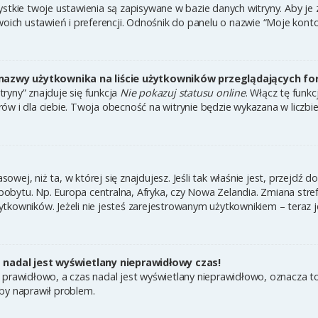
ystkie twoje ustawienia są zapisywane w bazie danych witryny. Aby je
h ustawień i preferencji. Odnośnik do panelu o nazwie “Moje konto” 
nazwy użytkownika na liście użytkowników przeglądających f
ryny” znajduje się funkcja
Nie pokazuj statusu online
. Włącz tę funk
ów i dla ciebie. Twoja obecność na witrynie będzie wykazana w liczbi
asowej, niż ta, w której się znajdujesz. Jeśli tak właśnie jest, przejdź
bytu. Np. Europa centralna, Afryka, czy Nowa Zelandia. Zmiana strefy
tkowników. Jeżeli nie jesteś zarejestrowanym użytkownikiem – teraz 
nadal jest wyświetlany nieprawidłowy czas!
 prawidłowo, a czas nadal jest wyświetlany nieprawidłowo, oznacza to
by naprawił problem.