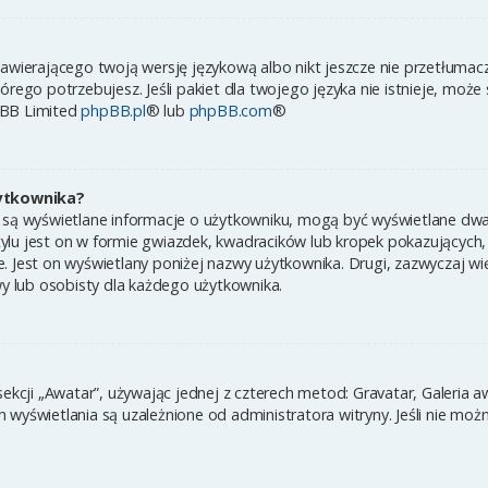
zawierającego twoją wersję językową albo nikt jeszcze nie przetłumac
órego potrzebujesz. Jeśli pakiet dla twojego języka nie istnieje, może
pBB Limited
phpBB.pl
® lub
phpBB.com
®
ytkownika?
 są wyświetlane informacje o użytkowniku, mogą być wyświetlane dwa 
ylu jest on w formie gwiazdek, kwadracików lub kropek pokazujących,
ynie. Jest on wyświetlany poniżej nazwy użytkownika. Drugi, zazwyczaj
wy lub osobisty dla każdego użytkownika.
sekcji „Awatar”, używając jednej z czterech metod: Gravatar, Galeria 
wyświetlania są uzależnione od administratora witryny. Jeśli nie moż