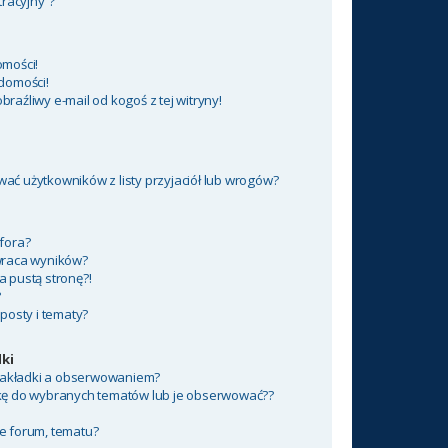
tracyjny”?
mości!
domości!
aźliwy e-mail od kogoś z tej witryny!
ć użytkowników z listy przyjaciół lub wrogów?
fora?
wraca wyników?
 pustą stronę?!
?
posty i tematy?
ki
 zakładki a obserwowaniem?
kę do wybranych tematów lub je obserwować??
e forum, tematu?