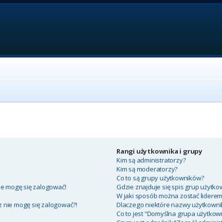
Rangi użytkownika i grupy
Kim są administratorzy?
Kim są moderatorzy?
Co to są grupy użytkowników?
ie mogę się zalogować!
Gdzie znajduje się spis grup użytko
W jaki sposób można zostać lidere
az nie mogę się zalogować?!
Dlaczego niektóre nazwy użytkowni
Co to jest “Domyślna grupa użytkow