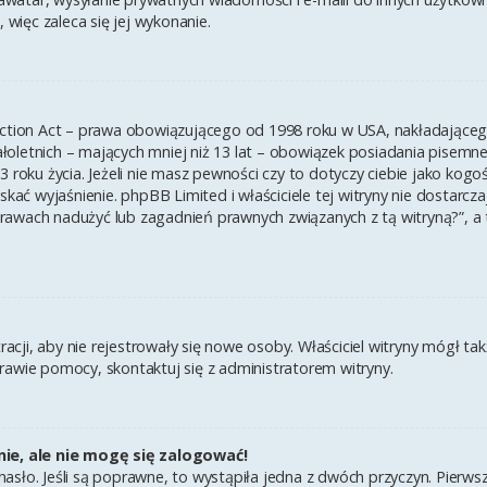
 więc zaleca się jej wykonanie.
ection Act – prawa obowiązującego od 1998 roku w USA, nakładającego 
łoletnich – mających mniej niż 13 lat – obowiązek posiadania pisem
3 roku życia. Jeżeli nie masz pewności czy to dotyczy ciebie jako kogo
yskać wyjaśnienie. phpBB Limited i właściciele tej witryny nie dostar
rawach nadużyć lub zagadnień prawnych związanych z tą witryną?”, a
tracji, aby nie rejestrowały się nowe osoby. Właściciel witryny mógł t
rawie pomocy, skontaktuj się z administratorem witryny.
ie, ale nie mogę się zalogować!
asło. Jeśli są poprawne, to wystąpiła jedna z dwóch przyczyn. Pierw