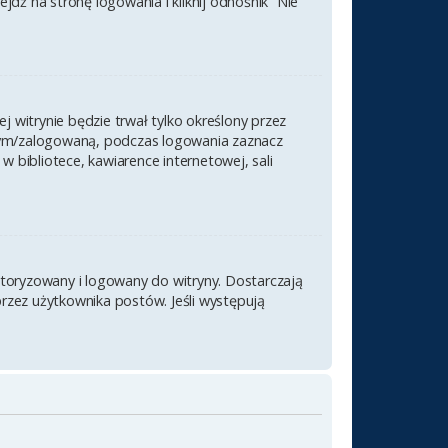
ź na stronę logowania i kliknij odnośnik “Nie
j witrynie będzie trwał tylko określony przez
nym/zalogowaną, podczas logowania zaznacz
 w bibliotece, kawiarence internetowej, sali
utoryzowany i logowany do witryny. Dostarczają
przez użytkownika postów. Jeśli występują