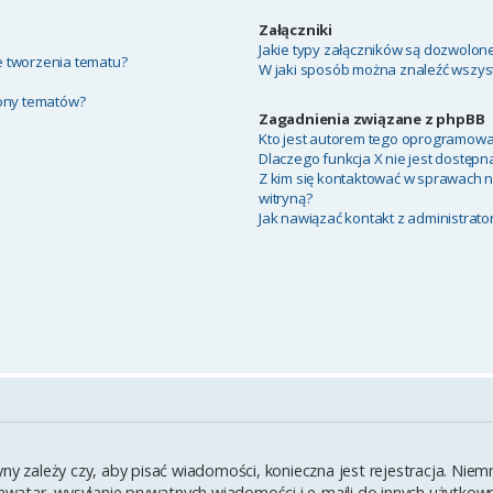
Załączniki
Jakie typy załączników są dozwolone 
ie tworzenia tematu?
W jaki sposób można znaleźć wszyst
rony tematów?
Zagadnienia związane z phpBB
Kto jest autorem tego oprogramowa
Dlaczego funkcja X nie jest dostępn
Z kim się kontaktować w sprawach 
witryną?
Jak nawiązać kontakt z administrato
yny zależy czy, aby pisać wiadomości, konieczna jest rejestracja. Ni
y awatar, wysyłanie prywatnych wiadomości i e-maili do innych użytko