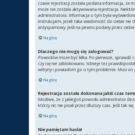
czasie rejestracji została podana informacja, że m
może nie została aktywowana rejestracja. Niektór
administratora. Informacja o tym była wyświetlona
instrukcjami. Jeżeli taka wiadomość do ciebie nie
antyspamowy. Jeśli na pewno podany przez ciebie 
Na górę
Dlaczego nie mogę się zalogować?
Powodów może być kilka. Po pierwsze, sprawdź czy 
czy cię nie zablokowano. Istnieje też prawdopodob
witryny i powiadom go o tym problemie. Musi on 
Na górę
Rejestracja została dokonana jakiś czas tem
Możliwe, że z jakiegoś powodu administrator deza
którzy nic nie pisali przez dłuższy czas. Jeśli ta
Na górę
Nie pamiętam hasła!