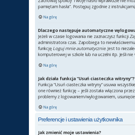
Zachowaj spokój! Twoje hasło wprawdzie nie może
pamiętam hasła”. Postępuj zgodnie z instrukcjam
Na górę
Dlaczego następuje automatyczne wylogow
Jeżeli w czasie logowania nie zaznaczysz funkcji
Za
administratora czas. Zapobiega to niewłaściwem
funkcję
Loguj mnie automatycznie
. Jest to nieza
komputerowej w szkole lub na uczelni itp. Jeśli nie 
Na górę
Jak działa funkcja “Usuń ciasteczka witryny”?
Funkcja “Usuń ciasteczka witryny” usuwa wszystki
one również funkcję – jeśli została włączona prze
problemy z logowaniem/wylogowaniem, usunięcie
Na górę
Preferencje i ustawienia użytkownika
Jak zmienić moje ustawienia?