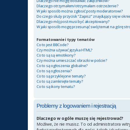
Dlaczego nie mogę dodawać załączników?
Dlaczego otrzymałem/otrzymałam ostrzeżenie?
W jaki sposób można zgłosić posty moderatorowi?
Do czego służy przycisk “Zapisz” znajdujący się w okn
Dlaczego mój post musi być akceptowany?
W jaki sposób mogę przesunąć swój temat na górę st
Formatowanie i typy tematów
Co to jest BBCode?
Czy można używać języka HTML?
Co to są są emotikony?
Czy można umieszczać obrazki w poście?
Co to są ogłoszenia globalne?
Co to są ogłoszenia?
Co to są przyklejone tematy?
Co to są zamknięte tematy?
Co to są ikony tematu?
Problemy z logowaniem i rejestracją
Dlaczego w ogóle muszę się rejestrować?
Możliwe, że nie musisz. To od administratora witr
funkcji niedostępnych dla gości, takich jak własn