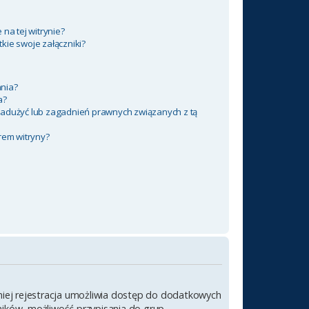
na tej witrynie?
kie swoje załączniki?
nia?
a?
nadużyć lub zagadnień prawnych związanych z tą
rem witryny?
emniej rejestracja umożliwia dostęp do dodatkowych
wników, możliwość przypisania do grup