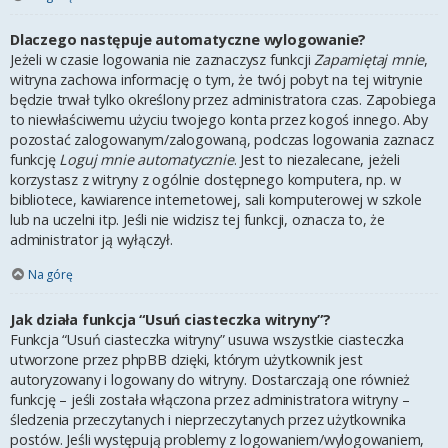
Dlaczego następuje automatyczne wylogowanie?
Jeżeli w czasie logowania nie zaznaczysz funkcji
Zapamiętaj mnie
,
witryna zachowa informację o tym, że twój pobyt na tej witrynie
będzie trwał tylko określony przez administratora czas. Zapobiega
to niewłaściwemu użyciu twojego konta przez kogoś innego. Aby
pozostać zalogowanym/zalogowaną, podczas logowania zaznacz
funkcję
Loguj mnie automatycznie
. Jest to niezalecane, jeżeli
korzystasz z witryny z ogólnie dostępnego komputera, np. w
bibliotece, kawiarence internetowej, sali komputerowej w szkole
lub na uczelni itp. Jeśli nie widzisz tej funkcji, oznacza to, że
administrator ją wyłączył.
Na górę
Jak działa funkcja “Usuń ciasteczka witryny”?
Funkcja “Usuń ciasteczka witryny” usuwa wszystkie ciasteczka
utworzone przez phpBB dzięki, którym użytkownik jest
autoryzowany i logowany do witryny. Dostarczają one również
funkcję – jeśli została włączona przez administratora witryny –
śledzenia przeczytanych i nieprzeczytanych przez użytkownika
postów. Jeśli występują problemy z logowaniem/wylogowaniem,