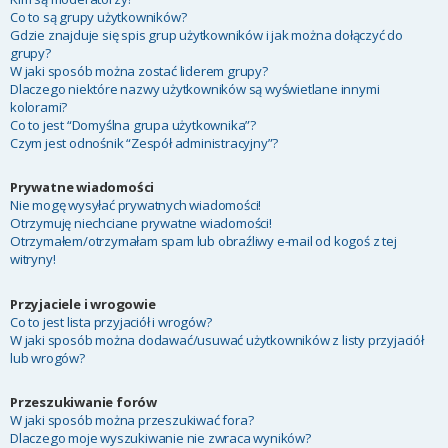
Co to są grupy użytkowników?
Gdzie znajduje się spis grup użytkowników i jak można dołączyć do
grupy?
W jaki sposób można zostać liderem grupy?
Dlaczego niektóre nazwy użytkowników są wyświetlane innymi
kolorami?
Co to jest “Domyślna grupa użytkownika”?
Czym jest odnośnik “Zespół administracyjny”?
Prywatne wiadomości
Nie mogę wysyłać prywatnych wiadomości!
Otrzymuję niechciane prywatne wiadomości!
Otrzymałem/otrzymałam spam lub obraźliwy e-mail od kogoś z tej
witryny!
Przyjaciele i wrogowie
Co to jest lista przyjaciół i wrogów?
W jaki sposób można dodawać/usuwać użytkowników z listy przyjaciół
lub wrogów?
Przeszukiwanie forów
W jaki sposób można przeszukiwać fora?
Dlaczego moje wyszukiwanie nie zwraca wyników?