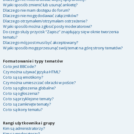
W jaki sposób zmienić lub usunąć ankietę?
Dlaczego nie mam dostępu do forum?
Dlaczego nie mogę dodawać załączników?
Dlaczego otrzymałem/otrzymałam ostrzeżenie?
W jaki sposób można zgłosić posty moderatorowi?
Do czego służy przycisk “Zapisz” znajdujący się w oknie tworzenia
tematu?
Dlaczego mój post musi być akceptowany?
W jaki sposób mogę przesunąć swój temat na górę strony tematów?
Formatowanie i typy tematów
Co to jest BBCode?
Czy można używać języka HTML?
Co to są są emotikony?
Czy można umieszczać obrazki w poście?
Co to są ogłoszenia globalne?
Co to są ogłoszenia?
Co to są przyklejone tematy?
Co to są zamknięte tematy?
Co to są ikony tematu?
Rangi użytkownika i grupy
Kim są administratorzy?
Kim są moderatorzy?