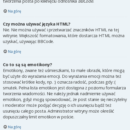
tworzenia posta po kliknięciu odnośnika
BBCode
.
Na górę
Czy można używać języka HTML?
Nie. Nie można używać i przetwarzać znaczników HTML na tej
witrynie. Większość formatowania, które dostarcza HTML można
uzyskać, używając BBCode.
Na górę
Co to są są emotikony?
Emotikony, zwane też uśmieszkami, to małe obrazki, które mogą
być użyte do wyrażania emocji. Do wyrażania emocji można też
stosować krótkie kody, np. :) oznacza radość, podczas gdy :(
smutek. Pełna lista emotikon jest dostępna z poziomu formularza
tworzenia wiadomości. Nie należy jednak nadmiernie używać
emotikon, gdyż mogą spowodować, że post stanie się nieczytelny
i moderator może podjąć decyzję o ich usunięciu bądź też
usunięciu całego posta. Administrator witryny może określić
dopuszczalny limit emotikon w poście.
Na górę