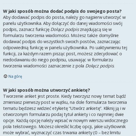
W jaki sposób można dodać podpis do swojego posta?
Aby dodawać podpis do posta, należy go najpierw utworzyć w
panelu użytkownika. Aby dołączyć do danej wiadomości swój
podpis, zaznacz funkcję
Dołącz podpis
znajdującą się w
formularzu tworzenia wiadomości. Możesz także domyślnie
dodawać podpis do wszystkich swoich postów, zaznaczając
odpowiednią funkcję w panelu użytkownika. Po uaktywnieniu tej
funkcji, za każdym razem pisząc post, możesz zdecydować o
niedodawaniu do niego podpisu, usuwając w formularzu
tworzenia wiadomości zaznaczenie z pola
Dołącz podpis
.
Na górę
W jaki sposób można utworzyć ankietę?
Tworzenie ankiet jest proste. Kiedy tworzysz nowy temat bądź
zmieniasz pierwszy post w wątku, na dole formularza tworzenia
tematu będziesz widzieć etykietę “Utwórz ankietę”. Kliknij ją i w
otworzonym formularzu podaj tytuł ankiety i co najmniej dwie
opcje. Każdą opcję należy wpisać w nowym wierszu widocznego
pola tekstowego. Możesz określić liczbę opcji, jakie użytkownik
może wybrać, wyznaczyć czas trwania ankiety (0 – bez limitu