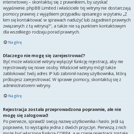
internetowej – skontaktuj się z prawnikiem, by uzyskać
wyjaśnienie. phpBB Limited i właściciele tej witryny nie dostarczają
pomocy prawnej z wyjątkiem przypadku opisanego w pytaniu „Z
kim się kontaktować w sprawach nadużyć lub zagadnień prawnych
związanych z tą witryną?”, a także nie są punktem kontaktowym
dla wszelkiego rodzaju porad prawnych.
Na górę
Dlaczego nie mogę się zarejestrować?
Być może właściciel witryny wyłączył funkcję rejestracji, aby nie
rejestrowały się nowe osoby. Właściciel witryny mógł także
zablokować twój adres IP lub zabronił nazwy użytkownika, którą
próbujesz zarejestrować. W sprawie pomocy, skontaktuj się z
administratorem witryny.
Na górę
Rejestracja została przeprowadzona poprawnie, ale nie
mogę się zalogować!
Po pierwsze, sprawdź swoją nazwę użytkownika i hasło. Jeśli są
poprawne, to wystąpiła jedna z dwóch przyczyn. Pierwszą z nich
może być włączona funkcja COPPA, a w czasie rejestracji została