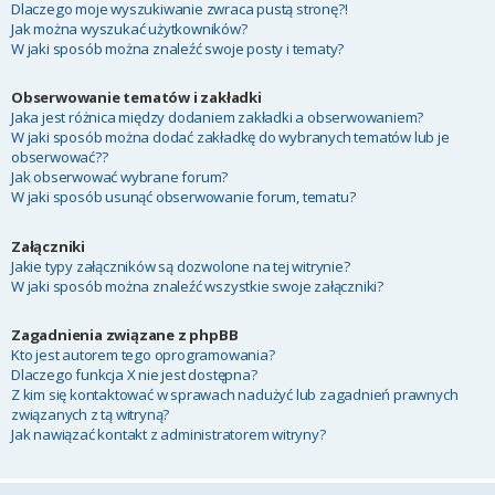
Dlaczego moje wyszukiwanie zwraca pustą stronę?!
Jak można wyszukać użytkowników?
W jaki sposób można znaleźć swoje posty i tematy?
Obserwowanie tematów i zakładki
Jaka jest różnica między dodaniem zakładki a obserwowaniem?
W jaki sposób można dodać zakładkę do wybranych tematów lub je
obserwować??
Jak obserwować wybrane forum?
W jaki sposób usunąć obserwowanie forum, tematu?
Załączniki
Jakie typy załączników są dozwolone na tej witrynie?
W jaki sposób można znaleźć wszystkie swoje załączniki?
Zagadnienia związane z phpBB
Kto jest autorem tego oprogramowania?
Dlaczego funkcja X nie jest dostępna?
Z kim się kontaktować w sprawach nadużyć lub zagadnień prawnych
związanych z tą witryną?
Jak nawiązać kontakt z administratorem witryny?