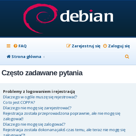
FAQ
Zarejestruj się
Zaloguj się
S
Strona główna
z
Często zadawane pytania
u
k
a
Problemy z logowaniem i rejestracją
Dlaczego w ogóle muszę się rejestrować?
j
Co to jest COPPA?
Dlaczego nie mogę się zarejestrować?
Rejestracja została przeprowadzona poprawnie, ale nie mogę się
zalogować!
Dlaczego nie mogę się zalogować?
Rejestracja została dokonana jakiś czas temu, ale teraz nie mogę się
zalogować?!