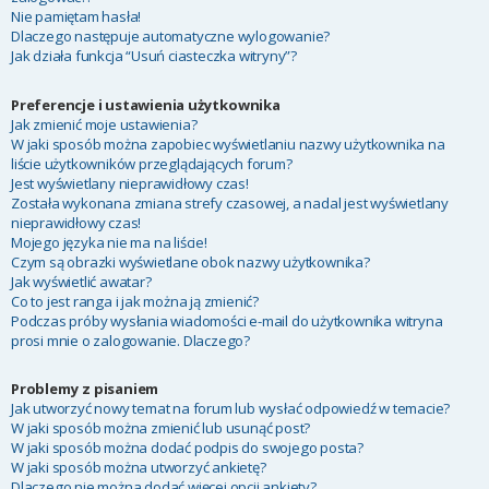
Nie pamiętam hasła!
Dlaczego następuje automatyczne wylogowanie?
Jak działa funkcja “Usuń ciasteczka witryny”?
Preferencje i ustawienia użytkownika
Jak zmienić moje ustawienia?
W jaki sposób można zapobiec wyświetlaniu nazwy użytkownika na
liście użytkowników przeglądających forum?
Jest wyświetlany nieprawidłowy czas!
Została wykonana zmiana strefy czasowej, a nadal jest wyświetlany
nieprawidłowy czas!
Mojego języka nie ma na liście!
Czym są obrazki wyświetlane obok nazwy użytkownika?
Jak wyświetlić awatar?
Co to jest ranga i jak można ją zmienić?
Podczas próby wysłania wiadomości e-mail do użytkownika witryna
prosi mnie o zalogowanie. Dlaczego?
Problemy z pisaniem
Jak utworzyć nowy temat na forum lub wysłać odpowiedź w temacie?
W jaki sposób można zmienić lub usunąć post?
W jaki sposób można dodać podpis do swojego posta?
W jaki sposób można utworzyć ankietę?
Dlaczego nie można dodać więcej opcji ankiety?