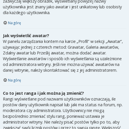
zazwyczaj większy obrazek, wyświetlany powyżej nazwy
użytkownika jest znany jako awatar i jest unikatowy lub osobisty
dla każdego użytkownika.
Na górę
Jak wyświetlić awatar?
W panelu zarządzania kontem na karcie „Profil” w sekcji „Awatar”,
używając jednej z czterech metod: Gravatar, Galeria awatarów,
Zdalny awatar lub Prześlij awatar, można dodać awatar.
Wyświetlanie awatarów i sposób ich wyświetlania są uzależnione
od administratora witryny. Jeśli nie można używać awatarów na
danej witrynie, należy skontaktować się z jej administratorem.
Na górę
Co to jest ranga i jak można ją zmienić?
Rangi wyświetlane pod nazwami użytkowników oznaczają, ile
postów dany użytkownik napisał lub jaki ma status na forum, np.
moderatora czy administratora. Użytkownicy nie mogą
bezpośrednio zmieniać stylu rang, ponieważ ustawia je
administrator witryny. Nie należy pisać postów tylko po to, aby
zwiększyć swój licznik postów i przez to swoją rangę. Większość