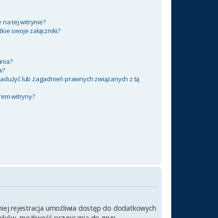
na tej witrynie?
kie swoje załączniki?
nia?
a?
nadużyć lub zagadnień prawnych związanych z tą
rem witryny?
emniej rejestracja umożliwia dostęp do dodatkowych
wników, możliwość przypisania do grup