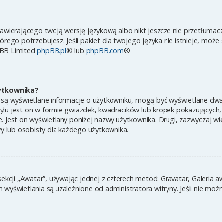
zawierającego twoją wersję językową albo nikt jeszcze nie przetłumac
órego potrzebujesz. Jeśli pakiet dla twojego języka nie istnieje, może
pBB Limited
phpBB.pl
® lub
phpBB.com
®
ytkownika?
 są wyświetlane informacje o użytkowniku, mogą być wyświetlane dwa 
ylu jest on w formie gwiazdek, kwadracików lub kropek pokazujących,
ynie. Jest on wyświetlany poniżej nazwy użytkownika. Drugi, zazwyczaj
wy lub osobisty dla każdego użytkownika.
sekcji „Awatar”, używając jednej z czterech metod: Gravatar, Galeria 
wyświetlania są uzależnione od administratora witryny. Jeśli nie moż