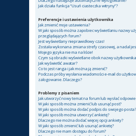
Dlaczego następuje automatyczne wylogowanie?
Jak działa funkcja “Usuń ciasteczka witryny”?
Preferencje i ustawienia użytkownika
Jak zmienić moje ustawienia?
W jaki sposób można zapobiec wyświetlaniu nazwy uży
przeglądających forum?
Jest wyświetlany nieprawidłowy czas!
Została wykonana zmiana strefy czasowej, a nadal jes
Mojego języka nie ma na liście!
Czym są obrazki wyświetlane obok nazwy użytkownik
Jak wyświetlić awatar?
Co to jest ranga i jak można ją zmienić?
Podczas próby wysłania wiadomości e-mail do użytkow
zalogowanie. Dlaczego?
Problemy z pisaniem
Jak utworzyć nowy temat na forum lub wysłać odpowie
W jaki sposób można zmienić lub usunąć post?
W jaki sposób można dodać podpis do swojego posta
W jaki sposób można utworzyć ankietę?
Dlaczego nie można dodać więcej opcji ankiety?
W jaki sposób zmienić lub usunąć ankietę?
Dlaczego nie mam dostępu do forum?