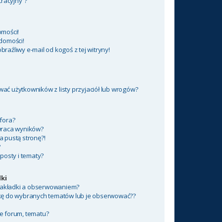
tracyjny”?
mości!
domości!
aźliwy e-mail od kogoś z tej witryny!
ć użytkowników z listy przyjaciół lub wrogów?
fora?
wraca wyników?
 pustą stronę?!
?
posty i tematy?
ki
 zakładki a obserwowaniem?
kę do wybranych tematów lub je obserwować??
e forum, tematu?