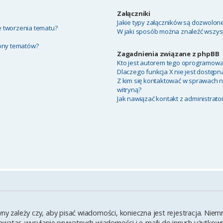
Załączniki
Jakie typy załączników są dozwolone 
ie tworzenia tematu?
W jaki sposób można znaleźć wszyst
rony tematów?
Zagadnienia związane z phpBB
Kto jest autorem tego oprogramowa
Dlaczego funkcja X nie jest dostępn
Z kim się kontaktować w sprawach 
witryną?
Jak nawiązać kontakt z administrato
yny zależy czy, aby pisać wiadomości, konieczna jest rejestracja. Ni
y awatar, wysyłanie prywatnych wiadomości i e-maili do innych użytko