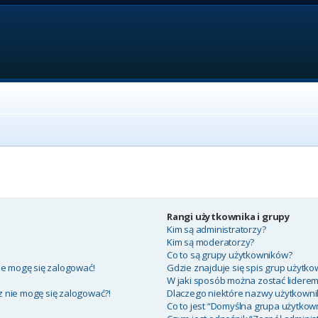
Rangi użytkownika i grupy
Kim są administratorzy?
Kim są moderatorzy?
Co to są grupy użytkowników?
ie mogę się zalogować!
Gdzie znajduje się spis grup użytko
W jaki sposób można zostać lidere
az nie mogę się zalogować?!
Dlaczego niektóre nazwy użytkowni
Co to jest “Domyślna grupa użytkow