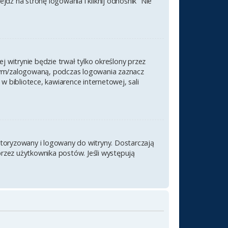
ź na stronę logowania i kliknij odnośnik “Nie
j witrynie będzie trwał tylko określony przez
nym/zalogowaną, podczas logowania zaznacz
 w bibliotece, kawiarence internetowej, sali
utoryzowany i logowany do witryny. Dostarczają
przez użytkownika postów. Jeśli występują