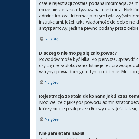
czasie rejestracji została podana informacja, że m
może nie została aktywowana rejestracja. Niektór
administratora. Informacja o tym była wyświetlona
instrukcjami. Jeżeli taka wiadomość do ciebie nie
antyspamowy. Jeśli na pewno podany przez ciebie 
Na górę
Dlaczego nie mogę się zalogować?
Powodów może być kilka. Po pierwsze, sprawdź czy 
czy cię nie zablokowano. Istnieje też prawdopodob
witryny i powiadom go o tym problemie. Musi on 
Na górę
Rejestracja została dokonana jakiś czas tem
Możliwe, że z jakiegoś powodu administrator deza
którzy nic nie pisali przez dłuższy czas. Jeśli ta
Na górę
Nie pamiętam hasła!