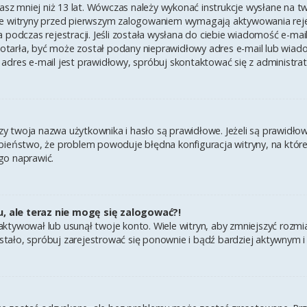
asz mniej niż 13 lat. Wówczas należy wykonać instrukcje wysłane na twój
e witryny przed pierwszym zalogowaniem wymagają aktywowania rejest
 podczas rejestracji. Jeśli została wysłana do ciebie wiadomość e-mai
 dotarła, być może został podany nieprawidłowy adres e-mail lub wiad
adres e-mail jest prawidłowy, spróbuj skontaktować się z administra
twoja nazwa użytkownika i hasło są prawidłowe. Jeżeli są prawidłowe,
ieństwo, że problem powoduje błędna konfiguracja witryny, na której 
go naprawić.
u, ale teraz nie mogę się zalogować?!
ktywował lub usunął twoje konto. Wiele witryn, aby zmniejszyć rozmi
k się stało, spróbuj zarejestrować się ponownie i bądź bardziej aktyw