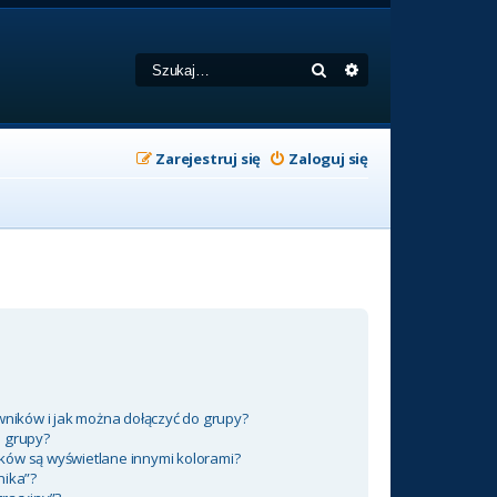
Szukaj
Wyszukiwanie zaa
Zarejestruj się
Zaloguj się
wników i jak można dołączyć do grupy?
m grupy?
ków są wyświetlane innymi kolorami?
nika”?