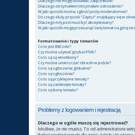
Dlaczego nie mogę dodawać załączników?
Dlaczego otrzymałem/otrzymałam ostrzeżenie?
W jaki sposób można zgłosić posty moderatorowi?
Do czego służy przycisk “Zapisz” znajdujący się w okn
Dlaczego mój post musi być akceptowany?
W jaki sposób mogę przesunąć swój temat na górę st
Formatowanie i typy tematów
Co to jest BBCode?
Czy można używać języka HTML?
Co to są są emotikony?
Czy można umieszczać obrazki w poście?
Co to są ogłoszenia globalne?
Co to są ogłoszenia?
Co to są przyklejone tematy?
Co to są zamknięte tematy?
Co to są ikony tematu?
Problemy z logowaniem i rejestracją
Dlaczego w ogóle muszę się rejestrować?
Możliwe, że nie musisz. To od administratora witr
funkcji niedostępnych dla gości, takich jak własn