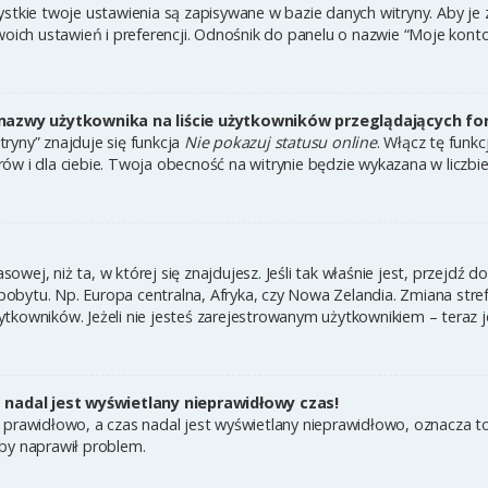
ystkie twoje ustawienia są zapisywane w bazie danych witryny. Aby je
h ustawień i preferencji. Odnośnik do panelu o nazwie “Moje konto” 
nazwy użytkownika na liście użytkowników przeglądających f
ryny” znajduje się funkcja
Nie pokazuj statusu online
. Włącz tę funk
ów i dla ciebie. Twoja obecność na witrynie będzie wykazana w liczbi
asowej, niż ta, w której się znajdujesz. Jeśli tak właśnie jest, przejdź
bytu. Np. Europa centralna, Afryka, czy Nowa Zelandia. Zmiana strefy
tkowników. Jeżeli nie jesteś zarejestrowanym użytkownikiem – teraz 
nadal jest wyświetlany nieprawidłowy czas!
 prawidłowo, a czas nadal jest wyświetlany nieprawidłowo, oznacza to
by naprawił problem.