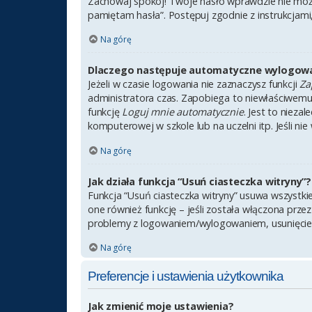
Zachowaj spokój! Twoje hasło wprawdzie nie może
pamiętam hasła”. Postępuj zgodnie z instrukcjam
Na górę
Dlaczego następuje automatyczne wylogow
Jeżeli w czasie logowania nie zaznaczysz funkcji
Za
administratora czas. Zapobiega to niewłaściwem
funkcję
Loguj mnie automatycznie
. Jest to nieza
komputerowej w szkole lub na uczelni itp. Jeśli nie 
Na górę
Jak działa funkcja “Usuń ciasteczka witryny”?
Funkcja “Usuń ciasteczka witryny” usuwa wszystki
one również funkcję – jeśli została włączona prze
problemy z logowaniem/wylogowaniem, usunięcie
Na górę
Preferencje i ustawienia użytkownika
Jak zmienić moje ustawienia?