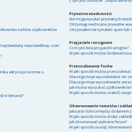
Czym jest odnośnik “Zespół adminis
Prywatne wiadomości
Nie mogę wysyłać prywatnych wiado
Otrzymuję niechciane prywatne wia
tkownika na liście użytkowników
Otrzymałem/otrzymałam spam lub obr
Przyjaciele i wrogowie
t wyświetlany nieprawidłowy czas!
Co to jest lista przyjaciół i wrogów?
W jaki sposób można dodawać/usuwa
a?
Przeszukiwanie forów
W jaki sposób można przeszukiwać 
nika witryna prosi mnie o
Dlaczego moje wyszukiwanie nie z
Dlaczego moje wyszukiwanie zwraca
Jak można wyszukać użytkowników
W jaki sposób można znaleźć swoje 
dź w temacie?
Obserwowanie tematów i zakład
?
Jaka jest różnica między dodaniem
W jaki sposób można dodać zakład
Jak obserwować wybrane forum?
W jaki sposób usunąć obserwowani