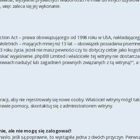
 więc zaleca się jej wykonanie.
ection Act – prawa obowiązującego od 1998 roku w USA, nakładającego 
łoletnich – mających mniej niż 13 lat – obowiązek posiadania pisem
3 roku życia. Jeżeli nie masz pewności czy to dotyczy ciebie jako kogo
yskać wyjaśnienie. phpBB Limited i właściciele tej witryny nie dostar
rawach nadużyć lub zagadnień prawnych związanych z tą witryną?”, a
tracji, aby nie rejestrowały się nowe osoby. Właściciel witryny mógł t
rawie pomocy, skontaktuj się z administratorem witryny.
ie, ale nie mogę się zalogować!
asło. Jeśli są poprawne, to wystąpiła jedna z dwóch przyczyn. Pierw