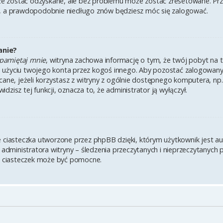
 zostać odzyskane, ale bez problemu może zostać zresetowane. Przejd
i, a prawdopodobnie niedługo znów będziesz móc się zalogować.
anie?
pamiętaj mnie
, witryna zachowa informację o tym, że twój pobyt na te
u użyciu twojego konta przez kogoś innego. Aby pozostać zalogowa
lecane, jeżeli korzystasz z witryny z ogólnie dostępnego komputera, np.
widzisz tej funkcji, oznacza to, że administrator ją wyłączył.
e ciasteczka utworzone przez phpBB dzięki, którym użytkownik jest a
z administratora witryny – śledzenia przeczytanych i nieprzeczytanych 
 ciasteczek może być pomocne.