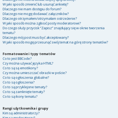
W jaki sposób zmienić lub usunąć ankietę?
Dlaczego nie mam dostępu do forum?
Dlaczego nie mogę dodawać załączników?
Dlaczego otrzymałem/otrzymałam ostrzeżenie?
W jaki sposób można zgłosić posty moderatorowi?
Do czego służy przycisk “Zapisz” znajdujący się w oknie tworzenia
tematu?
Dlaczego mój post musi być akceptowany?
W jaki sposób mogę przesunąć swój temat na górę strony tematów?
Formatowanie i typy tematów
Co to jest BBCode?
Czy można używać języka HTML?
Co to są są emotikony?
Czy można umieszczać obrazki w poście?
Co to są ogłoszenia globalne?
Co to są ogłoszenia?
Co to są przyklejone tematy?
Co to są zamknięte tematy?
Co to są ikony tematu?
Rangi użytkownika i grupy
Kim są administratorzy?
Kim są moderatorzy?