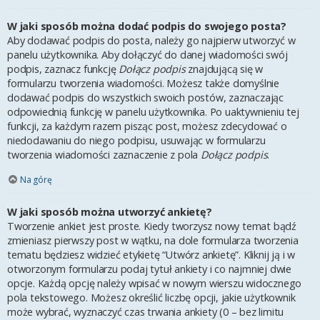
W jaki sposób można dodać podpis do swojego posta?
Aby dodawać podpis do posta, należy go najpierw utworzyć w
panelu użytkownika. Aby dołączyć do danej wiadomości swój
podpis, zaznacz funkcję
Dołącz podpis
znajdującą się w
formularzu tworzenia wiadomości. Możesz także domyślnie
dodawać podpis do wszystkich swoich postów, zaznaczając
odpowiednią funkcję w panelu użytkownika. Po uaktywnieniu tej
funkcji, za każdym razem pisząc post, możesz zdecydować o
niedodawaniu do niego podpisu, usuwając w formularzu
tworzenia wiadomości zaznaczenie z pola
Dołącz podpis
.
Na górę
W jaki sposób można utworzyć ankietę?
Tworzenie ankiet jest proste. Kiedy tworzysz nowy temat bądź
zmieniasz pierwszy post w wątku, na dole formularza tworzenia
tematu będziesz widzieć etykietę “Utwórz ankietę”. Kliknij ją i w
otworzonym formularzu podaj tytuł ankiety i co najmniej dwie
opcje. Każdą opcję należy wpisać w nowym wierszu widocznego
pola tekstowego. Możesz określić liczbę opcji, jakie użytkownik
może wybrać, wyznaczyć czas trwania ankiety (0 – bez limitu