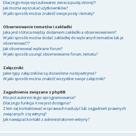
Dlaczego moje wyszukiwanie zwraca pustą stronę?!
Jak można wyszukać użytkowników?
W jaki sposób można znaleźć swoje posty i tematy?
Obserwowanie tematów i zakładki
Jaka jest różnica między dodaniem zakładki a obserwowaniem?
W jaki sposób można dodać zakładkę do wybranych tematów lub je
obserwować??
Jak obserwować wybrane forum?
W jaki sposób usunąć obserwowanie forum, tematu?
Załączniki
Jakie typy załączników są dozwolone na tej witrynie?
W jaki sposób można znaleźć wszystkie swoje załączniki?
Zagadnienia związane z phpBB
Kto jest autorem tego oprogramowania?
Dlaczego funkcja X nie jest dostępna?
Z kim się kontaktować w sprawach nadużyć lub zagadnień prawnych
związanych z tą witryną?
Jak nawiązać kontakt z administratorem witryny?