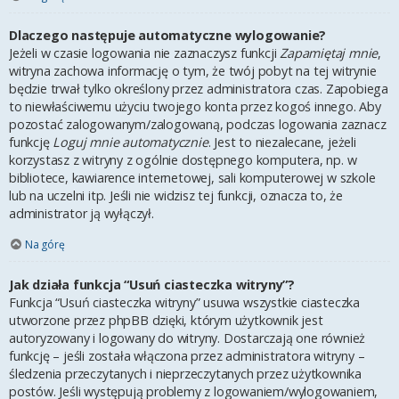
Dlaczego następuje automatyczne wylogowanie?
Jeżeli w czasie logowania nie zaznaczysz funkcji
Zapamiętaj mnie
,
witryna zachowa informację o tym, że twój pobyt na tej witrynie
będzie trwał tylko określony przez administratora czas. Zapobiega
to niewłaściwemu użyciu twojego konta przez kogoś innego. Aby
pozostać zalogowanym/zalogowaną, podczas logowania zaznacz
funkcję
Loguj mnie automatycznie
. Jest to niezalecane, jeżeli
korzystasz z witryny z ogólnie dostępnego komputera, np. w
bibliotece, kawiarence internetowej, sali komputerowej w szkole
lub na uczelni itp. Jeśli nie widzisz tej funkcji, oznacza to, że
administrator ją wyłączył.
Na górę
Jak działa funkcja “Usuń ciasteczka witryny”?
Funkcja “Usuń ciasteczka witryny” usuwa wszystkie ciasteczka
utworzone przez phpBB dzięki, którym użytkownik jest
autoryzowany i logowany do witryny. Dostarczają one również
funkcję – jeśli została włączona przez administratora witryny –
śledzenia przeczytanych i nieprzeczytanych przez użytkownika
postów. Jeśli występują problemy z logowaniem/wylogowaniem,