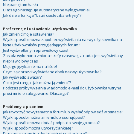
Nie pamiętam hasła!
Dlaczego następuje automatyczne wylogowanie?
Jak działa funkcja “Usuń ciasteczka witryny”?
Preferencje i ustawienia użytkownika
Jak zmienić moje ustawienia?
W jaki sposób można zapobiec wyświetlaniu nazwy użytkownika na
liście użytkowników przeglądających forum?
Jest wyświetlany nieprawidłowy czas!
Została wykonana zmiana strefy czasowej, a nadal jest wyświetlany
nieprawidłowy czas!
Mojego języka nie ma na liście!
Czym są obrazki wyświetlane obok nazwy użytkownika?
Jak wyświetlić awatar?
Co to jest ranga i jak można ją zmienić?
Podczas próby wysłania wiadomości e-mail do użytkownika witryna
prosi mnie o zalogowanie. Dlaczego?
Problemy z pisaniem
Jak utworzyć nowy temat na forum lub wysłać odpowiedź w temacie?
W jaki sposób można zmienić lub usunąć post?
W jaki sposób można dodać podpis do swojego posta?
W jaki sposób można utworzyć ankietę?
Dlaczego nie można dodać więcej opcji ankiety?