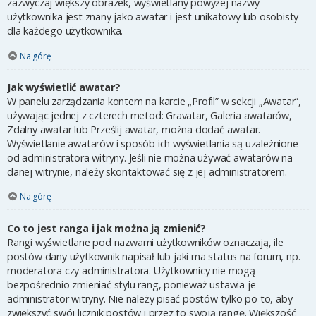
zazwyczaj większy obrazek, wyświetlany powyżej nazwy
użytkownika jest znany jako awatar i jest unikatowy lub osobisty
dla każdego użytkownika.
Na górę
Jak wyświetlić awatar?
W panelu zarządzania kontem na karcie „Profil” w sekcji „Awatar”,
używając jednej z czterech metod: Gravatar, Galeria awatarów,
Zdalny awatar lub Prześlij awatar, można dodać awatar.
Wyświetlanie awatarów i sposób ich wyświetlania są uzależnione
od administratora witryny. Jeśli nie można używać awatarów na
danej witrynie, należy skontaktować się z jej administratorem.
Na górę
Co to jest ranga i jak można ją zmienić?
Rangi wyświetlane pod nazwami użytkowników oznaczają, ile
postów dany użytkownik napisał lub jaki ma status na forum, np.
moderatora czy administratora. Użytkownicy nie mogą
bezpośrednio zmieniać stylu rang, ponieważ ustawia je
administrator witryny. Nie należy pisać postów tylko po to, aby
zwiększyć swój licznik postów i przez to swoją rangę. Większość