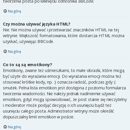
tworzenia posta po kliknięciu odnośnika
BBCode
.
Na górę
Czy można używać języka HTML?
Nie. Nie można używać i przetwarzać znaczników HTML na tej
witrynie. Większość formatowania, które dostarcza HTML można
uzyskać, używając BBCode.
Na górę
Co to są są emotikony?
Emotikony, zwane też uśmieszkami, to małe obrazki, które mogą
być użyte do wyrażania emocji. Do wyrażania emocji można też
stosować krótkie kody, np. :) oznacza radość, podczas gdy :(
smutek. Pełna lista emotikon jest dostępna z poziomu formularza
tworzenia wiadomości. Nie należy jednak nadmiernie używać
emotikon, gdyż mogą spowodować, że post stanie się nieczytelny
i moderator może podjąć decyzję o ich usunięciu bądź też
usunięciu całego posta. Administrator witryny może określić
dopuszczalny limit emotikon w poście.
Na górę