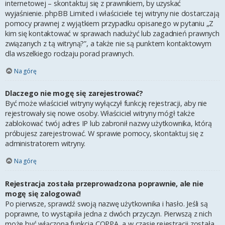
internetowej – skontaktuj się z prawnikiem, by uzyskać
wyjaśnienie. phpBB Limited i właściciele tej witryny nie dostarczają
pomocy prawnej z wyjątkiem przypadku opisanego w pytaniu „Z
kim się kontaktować w sprawach nadużyć lub zagadnień prawnych
związanych z tą witryną?”, a także nie są punktem kontaktowym
dla wszelkiego rodzaju porad prawnych.
Na górę
Dlaczego nie mogę się zarejestrować?
Być może właściciel witryny wyłączył funkcję rejestracji, aby nie
rejestrowały się nowe osoby. Właściciel witryny mógł także
zablokować twój adres IP lub zabronił nazwy użytkownika, którą
próbujesz zarejestrować. W sprawie pomocy, skontaktuj się z
administratorem witryny.
Na górę
Rejestracja została przeprowadzona poprawnie, ale nie
mogę się zalogować!
Po pierwsze, sprawdź swoją nazwę użytkownika i hasło. Jeśli są
poprawne, to wystąpiła jedna z dwóch przyczyn. Pierwszą z nich
może być włączona funkcja COPPA, a w czasie rejestracji została