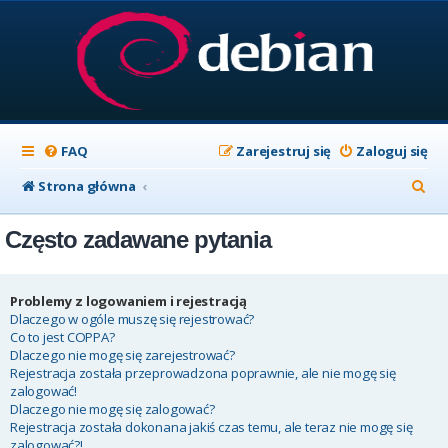
FAQ
Zarejestruj się
Zaloguj się
S
Strona główna
z
Często zadawane pytania
u
k
a
Problemy z logowaniem i rejestracją
Dlaczego w ogóle muszę się rejestrować?
j
Co to jest COPPA?
Dlaczego nie mogę się zarejestrować?
Rejestracja została przeprowadzona poprawnie, ale nie mogę się
zalogować!
Dlaczego nie mogę się zalogować?
Rejestracja została dokonana jakiś czas temu, ale teraz nie mogę się
zalogować?!