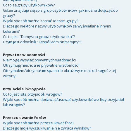
Co to są grupy użytkowników?
Gdzie znajduje się spis grup użytkowników i jak można dołączyć do
grupy?
W jaki sposób można zostać liderem grupy?
Dlaczego niektóre nazwy użytkowników są wyświetlane innymi
kolorami?
Co to jest “Domyślna grupa użytkownika”?
Czym jest odnośnik “Zespół administracyjny”?
Prywatne wiadomości
Nie mogę wysyłać prywatnych wiadomości!
Otrzymuję niechciane prywatne wiadomości!
Otrzymałem/otrzymałam spam lub obraźliwy e-mail od kogoś z tej
witryny!
Przyjaciele i wrogowie
Co to jest lista przyjaciół i wrogów?
W jaki sposób można dodawać/usuwać użytkowników z listy przyjaciół
lub wrogów?
Przeszukiwanie forów
W jaki sposób można przeszukiwać fora?
Dlaczego moje wyszukiwanie nie zwraca wyników?