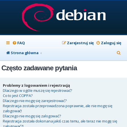
FAQ
Zarejestruj się
Zaloguj się
S
Strona główna
z
Często zadawane pytania
u
k
a
Problemy z logowaniem i rejestracją
Dlaczego w ogóle muszę się rejestrować?
j
Co to jest COPPA?
Dlaczego nie mogę się zarejestrować?
Rejestracja została przeprowadzona poprawnie, ale nie mogę się
zalogować!
Dlaczego nie mogę się zalogować?
Rejestracja została dokonana jakiś czas temu, ale teraz nie mogę się
zalogować?!