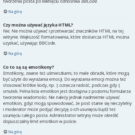
tworzenia posta po kliknięciu odnośnika
BBCode
.
Na górę
Czy można używać języka HTML?
Nie. Nie można używać i przetwarzać znaczników HTML na tej
witrynie. Większość formatowania, które dostarcza HTML można
uzyskać, używając BBCode.
Na górę
Co to są są emotikony?
Emotikony, zwane też uśmieszkami, to małe obrazki, które mogą
być użyte do wyrażania emocji. Do wyrażania emocji można też
stosować krótkie kody, np. :) oznacza radość, podczas gdy :(
smutek. Pełna lista emotikon jest dostępna z poziomu formularza
tworzenia wiadomości. Nie należy jednak nadmiernie używać
emotikon, gdyż mogą spowodować, że post stanie się nieczytelny
i moderator może podjąć decyzję o ich usunięciu bądź też
usunięciu całego posta. Administrator witryny może określić
dopuszczalny limit emotikon w poście.
Na górę