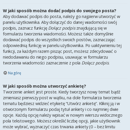
W jaki sposób można dodać podpis do swojego posta?
Aby dodawać podpis do posta, należy go najpierw utworzyć w
panelu użytkownika. Aby dołączyć do danej wiadomości swój
podpis, zaznacz funkcję
Dołącz podpis
znajdującą się w
formularzu tworzenia wiadomości. Możesz także domyślnie
dodawać podpis do wszystkich swoich postów, zaznaczając
odpowiednią funkcję w panelu użytkownika. Po uaktywnieniu tej
funkcji, za każdym razem pisząc post, możesz zdecydować o
niedodawaniu do niego podpisu, usuwając w formularzu
tworzenia wiadomości zaznaczenie z pola
Dołącz podpis
.
Na górę
W jaki sposób można utworzyć ankietę?
Tworzenie ankiet jest proste. Kiedy tworzysz nowy temat bądź
zmieniasz pierwszy post w wątku, na dole formularza tworzenia
tematu będziesz widzieć etykietę “Utwórz ankietę”. Kliknij ją i w
otworzonym formularzu podaj tytuł ankiety i co najmniej dwie
opcje. Każdą opcję należy wpisać w nowym wierszu widocznego
pola tekstowego. Możesz określić liczbę opcji, jakie użytkownik
może wybrać, wyznaczyć czas trwania ankiety (0 – bez limitu