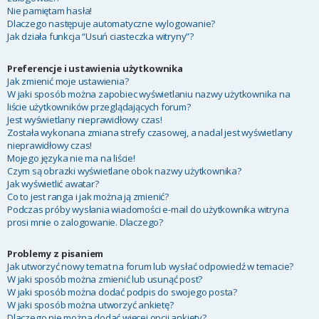
Nie pamiętam hasła!
Dlaczego następuje automatyczne wylogowanie?
Jak działa funkcja “Usuń ciasteczka witryny”?
Preferencje i ustawienia użytkownika
Jak zmienić moje ustawienia?
W jaki sposób można zapobiec wyświetlaniu nazwy użytkownika na
liście użytkowników przeglądających forum?
Jest wyświetlany nieprawidłowy czas!
Została wykonana zmiana strefy czasowej, a nadal jest wyświetlany
nieprawidłowy czas!
Mojego języka nie ma na liście!
Czym są obrazki wyświetlane obok nazwy użytkownika?
Jak wyświetlić awatar?
Co to jest ranga i jak można ją zmienić?
Podczas próby wysłania wiadomości e-mail do użytkownika witryna
prosi mnie o zalogowanie. Dlaczego?
Problemy z pisaniem
Jak utworzyć nowy temat na forum lub wysłać odpowiedź w temacie?
W jaki sposób można zmienić lub usunąć post?
W jaki sposób można dodać podpis do swojego posta?
W jaki sposób można utworzyć ankietę?
Dlaczego nie można dodać więcej opcji ankiety?