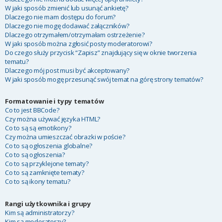
W jaki sposób zmienić lub usunąć ankietę?
Dlaczego nie mam dostępu do forum?
Dlaczego nie mogę dodawać załączników?
Dlaczego otrzymałem/otrzymałam ostrzeżenie?
W jaki sposób można zgłosić posty moderatorowi?
Do czego służy przycisk “Zapisz” znajdujący się w oknie tworzenia
tematu?
Dlaczego mój post musi być akceptowany?
W jaki sposób mogę przesunąć swój temat na górę strony tematów?
Formatowanie i typy tematów
Co to jest BBCode?
Czy można używać języka HTML?
Co to są są emotikony?
Czy można umieszczać obrazki w poście?
Co to są ogłoszenia globalne?
Co to są ogłoszenia?
Co to są przyklejone tematy?
Co to są zamknięte tematy?
Co to są ikony tematu?
Rangi użytkownika i grupy
Kim są administratorzy?
Kim są moderatorzy?