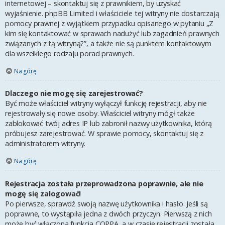
internetowej – skontaktuj się z prawnikiem, by uzyskać
wyjaśnienie. phpBB Limited i właściciele tej witryny nie dostarczają
pomocy prawnej z wyjątkiem przypadku opisanego w pytaniu „Z
kim się kontaktować w sprawach nadużyć lub zagadnień prawnych
związanych z tą witryną?”, a także nie są punktem kontaktowym
dla wszelkiego rodzaju porad prawnych.
Na górę
Dlaczego nie mogę się zarejestrować?
Być może właściciel witryny wyłączył funkcję rejestracji, aby nie
rejestrowały się nowe osoby. Właściciel witryny mógł także
zablokować twój adres IP lub zabronił nazwy użytkownika, którą
próbujesz zarejestrować. W sprawie pomocy, skontaktuj się z
administratorem witryny.
Na górę
Rejestracja została przeprowadzona poprawnie, ale nie
mogę się zalogować!
Po pierwsze, sprawdź swoją nazwę użytkownika i hasło. Jeśli są
poprawne, to wystąpiła jedna z dwóch przyczyn. Pierwszą z nich
może być włączona funkcja COPPA, a w czasie rejestracji została