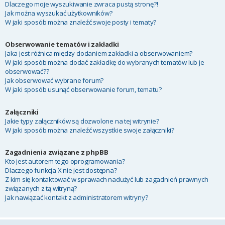
Dlaczego moje wyszukiwanie zwraca pustą stronę?!
Jak można wyszukać użytkowników?
W jaki sposób można znaleźć swoje posty i tematy?
Obserwowanie tematów i zakładki
Jaka jest różnica między dodaniem zakładki a obserwowaniem?
W jaki sposób można dodać zakładkę do wybranych tematów lub je
obserwować??
Jak obserwować wybrane forum?
W jaki sposób usunąć obserwowanie forum, tematu?
Załączniki
Jakie typy załączników są dozwolone na tej witrynie?
W jaki sposób można znaleźć wszystkie swoje załączniki?
Zagadnienia związane z phpBB
Kto jest autorem tego oprogramowania?
Dlaczego funkcja X nie jest dostępna?
Z kim się kontaktować w sprawach nadużyć lub zagadnień prawnych
związanych z tą witryną?
Jak nawiązać kontakt z administratorem witryny?