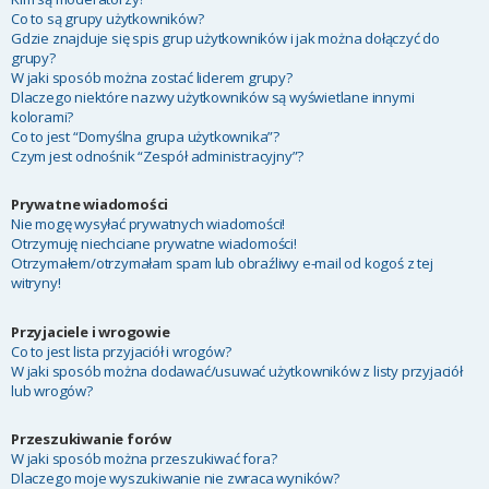
Co to są grupy użytkowników?
Gdzie znajduje się spis grup użytkowników i jak można dołączyć do
grupy?
W jaki sposób można zostać liderem grupy?
Dlaczego niektóre nazwy użytkowników są wyświetlane innymi
kolorami?
Co to jest “Domyślna grupa użytkownika”?
Czym jest odnośnik “Zespół administracyjny”?
Prywatne wiadomości
Nie mogę wysyłać prywatnych wiadomości!
Otrzymuję niechciane prywatne wiadomości!
Otrzymałem/otrzymałam spam lub obraźliwy e-mail od kogoś z tej
witryny!
Przyjaciele i wrogowie
Co to jest lista przyjaciół i wrogów?
W jaki sposób można dodawać/usuwać użytkowników z listy przyjaciół
lub wrogów?
Przeszukiwanie forów
W jaki sposób można przeszukiwać fora?
Dlaczego moje wyszukiwanie nie zwraca wyników?