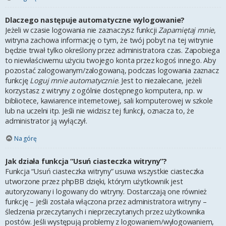
Dlaczego następuje automatyczne wylogowanie?
Jeżeli w czasie logowania nie zaznaczysz funkcji
Zapamiętaj mnie
,
witryna zachowa informację o tym, że twój pobyt na tej witrynie
będzie trwał tylko określony przez administratora czas. Zapobiega
to niewłaściwemu użyciu twojego konta przez kogoś innego. Aby
pozostać zalogowanym/zalogowaną, podczas logowania zaznacz
funkcję
Loguj mnie automatycznie
. Jest to niezalecane, jeżeli
korzystasz z witryny z ogólnie dostępnego komputera, np. w
bibliotece, kawiarence internetowej, sali komputerowej w szkole
lub na uczelni itp. Jeśli nie widzisz tej funkcji, oznacza to, że
administrator ją wyłączył.
Na górę
Jak działa funkcja “Usuń ciasteczka witryny”?
Funkcja “Usuń ciasteczka witryny” usuwa wszystkie ciasteczka
utworzone przez phpBB dzięki, którym użytkownik jest
autoryzowany i logowany do witryny. Dostarczają one również
funkcję – jeśli została włączona przez administratora witryny –
śledzenia przeczytanych i nieprzeczytanych przez użytkownika
postów. Jeśli występują problemy z logowaniem/wylogowaniem,