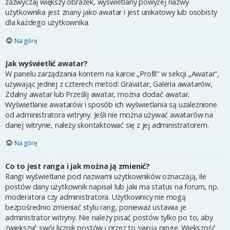
zazwyczaj większy obrazek, wyświetlany powyżej nazwy
użytkownika jest znany jako awatar i jest unikatowy lub osobisty
dla każdego użytkownika.
Na górę
Jak wyświetlić awatar?
W panelu zarządzania kontem na karcie „Profil” w sekcji „Awatar”,
używając jednej z czterech metod: Gravatar, Galeria awatarów,
Zdalny awatar lub Prześlij awatar, można dodać awatar.
Wyświetlanie awatarów i sposób ich wyświetlania są uzależnione
od administratora witryny. Jeśli nie można używać awatarów na
danej witrynie, należy skontaktować się z jej administratorem.
Na górę
Co to jest ranga i jak można ją zmienić?
Rangi wyświetlane pod nazwami użytkowników oznaczają, ile
postów dany użytkownik napisał lub jaki ma status na forum, np.
moderatora czy administratora. Użytkownicy nie mogą
bezpośrednio zmieniać stylu rang, ponieważ ustawia je
administrator witryny. Nie należy pisać postów tylko po to, aby
zwiększyć swój licznik postów i przez to swoją rangę. Większość