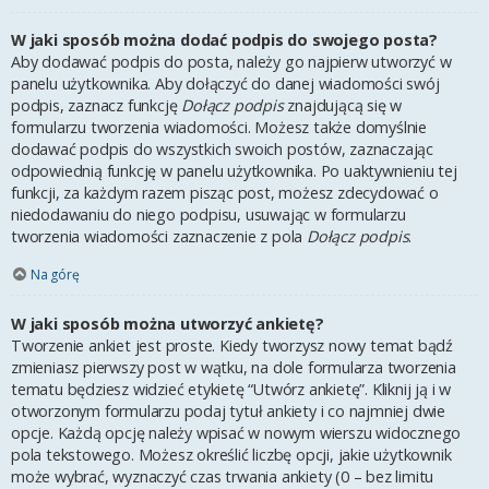
W jaki sposób można dodać podpis do swojego posta?
Aby dodawać podpis do posta, należy go najpierw utworzyć w
panelu użytkownika. Aby dołączyć do danej wiadomości swój
podpis, zaznacz funkcję
Dołącz podpis
znajdującą się w
formularzu tworzenia wiadomości. Możesz także domyślnie
dodawać podpis do wszystkich swoich postów, zaznaczając
odpowiednią funkcję w panelu użytkownika. Po uaktywnieniu tej
funkcji, za każdym razem pisząc post, możesz zdecydować o
niedodawaniu do niego podpisu, usuwając w formularzu
tworzenia wiadomości zaznaczenie z pola
Dołącz podpis
.
Na górę
W jaki sposób można utworzyć ankietę?
Tworzenie ankiet jest proste. Kiedy tworzysz nowy temat bądź
zmieniasz pierwszy post w wątku, na dole formularza tworzenia
tematu będziesz widzieć etykietę “Utwórz ankietę”. Kliknij ją i w
otworzonym formularzu podaj tytuł ankiety i co najmniej dwie
opcje. Każdą opcję należy wpisać w nowym wierszu widocznego
pola tekstowego. Możesz określić liczbę opcji, jakie użytkownik
może wybrać, wyznaczyć czas trwania ankiety (0 – bez limitu