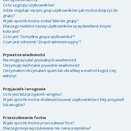
Co to są grupy użytkowników?
Gdzie znajduje się spis grup użytkowników i jak można dołączyć do
grupy?
W jaki sposób można zostać liderem grupy?
Dlaczego niektóre nazwy użytkowników są wyświetlane innymi
kolorami?
Co to jest “Domyślna grupa użytkownika”?
Czym jest odnośnik “Zespół administracyjny”?
Prywatne wiadomości
Nie mogę wysyłać prywatnych wiadomości!
Otrzymuję niechciane prywatne wiadomości!
Otrzymałem/otrzymałam spam lub obraźliwy e-mail od kogoś z tej
witryny!
Przyjaciele i wrogowie
Co to jest lista przyjaciół i wrogów?
W jaki sposób można dodawać/usuwać użytkowników z listy przyjaciół
lub wrogów?
Przeszukiwanie forów
W jaki sposób można przeszukiwać fora?
Dlaczego moje wyszukiwanie nie zwraca wyników?