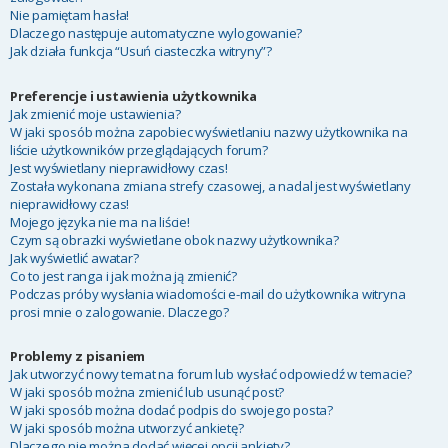
Nie pamiętam hasła!
Dlaczego następuje automatyczne wylogowanie?
Jak działa funkcja “Usuń ciasteczka witryny”?
Preferencje i ustawienia użytkownika
Jak zmienić moje ustawienia?
W jaki sposób można zapobiec wyświetlaniu nazwy użytkownika na
liście użytkowników przeglądających forum?
Jest wyświetlany nieprawidłowy czas!
Została wykonana zmiana strefy czasowej, a nadal jest wyświetlany
nieprawidłowy czas!
Mojego języka nie ma na liście!
Czym są obrazki wyświetlane obok nazwy użytkownika?
Jak wyświetlić awatar?
Co to jest ranga i jak można ją zmienić?
Podczas próby wysłania wiadomości e-mail do użytkownika witryna
prosi mnie o zalogowanie. Dlaczego?
Problemy z pisaniem
Jak utworzyć nowy temat na forum lub wysłać odpowiedź w temacie?
W jaki sposób można zmienić lub usunąć post?
W jaki sposób można dodać podpis do swojego posta?
W jaki sposób można utworzyć ankietę?
Dlaczego nie można dodać więcej opcji ankiety?