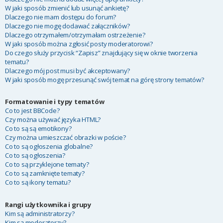
W jaki sposób zmienić lub usunąć ankietę?
Dlaczego nie mam dostępu do forum?
Dlaczego nie mogę dodawać załączników?
Dlaczego otrzymałem/otrzymałam ostrzeżenie?
W jaki sposób można zgłosić posty moderatorowi?
Do czego służy przycisk “Zapisz” znajdujący się w oknie tworzenia
tematu?
Dlaczego mój post musi być akceptowany?
W jaki sposób mogę przesunąć swój temat na górę strony tematów?
Formatowanie i typy tematów
Co to jest BBCode?
Czy można używać języka HTML?
Co to są są emotikony?
Czy można umieszczać obrazki w poście?
Co to są ogłoszenia globalne?
Co to są ogłoszenia?
Co to są przyklejone tematy?
Co to są zamknięte tematy?
Co to są ikony tematu?
Rangi użytkownika i grupy
Kim są administratorzy?
Kim są moderatorzy?