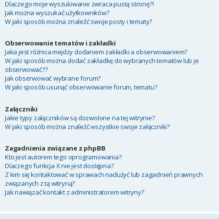
Dlaczego moje wyszukiwanie zwraca pustą stronę?!
Jak można wyszukać użytkowników?
W jaki sposób można znaleźć swoje posty i tematy?
Obserwowanie tematów i zakładki
Jaka jest różnica między dodaniem zakładki a obserwowaniem?
W jaki sposób można dodać zakładkę do wybranych tematów lub je
obserwować??
Jak obserwować wybrane forum?
W jaki sposób usunąć obserwowanie forum, tematu?
Załączniki
Jakie typy załączników są dozwolone na tej witrynie?
W jaki sposób można znaleźć wszystkie swoje załączniki?
Zagadnienia związane z phpBB
Kto jest autorem tego oprogramowania?
Dlaczego funkcja X nie jest dostępna?
Z kim się kontaktować w sprawach nadużyć lub zagadnień prawnych
związanych z tą witryną?
Jak nawiązać kontakt z administratorem witryny?