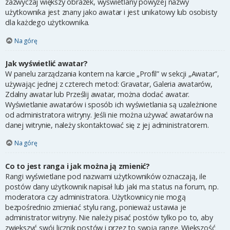
zazwyczaj większy obrazek, wyświetlany powyżej nazwy
użytkownika jest znany jako awatar i jest unikatowy lub osobisty
dla każdego użytkownika.
Na górę
Jak wyświetlić awatar?
W panelu zarządzania kontem na karcie „Profil” w sekcji „Awatar”,
używając jednej z czterech metod: Gravatar, Galeria awatarów,
Zdalny awatar lub Prześlij awatar, można dodać awatar.
Wyświetlanie awatarów i sposób ich wyświetlania są uzależnione
od administratora witryny. Jeśli nie można używać awatarów na
danej witrynie, należy skontaktować się z jej administratorem.
Na górę
Co to jest ranga i jak można ją zmienić?
Rangi wyświetlane pod nazwami użytkowników oznaczają, ile
postów dany użytkownik napisał lub jaki ma status na forum, np.
moderatora czy administratora. Użytkownicy nie mogą
bezpośrednio zmieniać stylu rang, ponieważ ustawia je
administrator witryny. Nie należy pisać postów tylko po to, aby
zwiększyć swój licznik postów i przez to swoją rangę. Większość