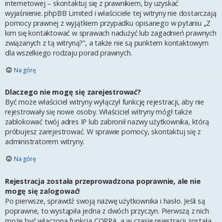
internetowej – skontaktuj się z prawnikiem, by uzyskać
wyjaśnienie. phpBB Limited i właściciele tej witryny nie dostarczają
pomocy prawnej z wyjątkiem przypadku opisanego w pytaniu „Z
kim się kontaktować w sprawach nadużyć lub zagadnień prawnych
związanych z tą witryną?”, a także nie są punktem kontaktowym
dla wszelkiego rodzaju porad prawnych.
Na górę
Dlaczego nie mogę się zarejestrować?
Być może właściciel witryny wyłączył funkcję rejestracji, aby nie
rejestrowały się nowe osoby. Właściciel witryny mógł także
zablokować twój adres IP lub zabronił nazwy użytkownika, którą
próbujesz zarejestrować. W sprawie pomocy, skontaktuj się z
administratorem witryny.
Na górę
Rejestracja została przeprowadzona poprawnie, ale nie
mogę się zalogować!
Po pierwsze, sprawdź swoją nazwę użytkownika i hasło. Jeśli są
poprawne, to wystąpiła jedna z dwóch przyczyn. Pierwszą z nich
może być włączona funkcja COPPA, a w czasie rejestracji została