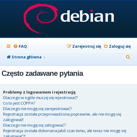
FAQ
Zarejestruj się
Zaloguj się
S
Strona główna
z
Często zadawane pytania
u
k
a
Problemy z logowaniem i rejestracją
Dlaczego w ogóle muszę się rejestrować?
j
Co to jest COPPA?
Dlaczego nie mogę się zarejestrować?
Rejestracja została przeprowadzona poprawnie, ale nie mogę się
zalogować!
Dlaczego nie mogę się zalogować?
Rejestracja została dokonana jakiś czas temu, ale teraz nie mogę się
zalogować?!