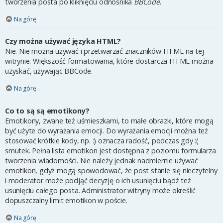
tworzenia posta po kliknięciu odnośnika
BBCode
.
Na górę
Czy można używać języka HTML?
Nie. Nie można używać i przetwarzać znaczników HTML na tej
witrynie. Większość formatowania, które dostarcza HTML można
uzyskać, używając BBCode.
Na górę
Co to są są emotikony?
Emotikony, zwane też uśmieszkami, to małe obrazki, które mogą
być użyte do wyrażania emocji. Do wyrażania emocji można też
stosować krótkie kody, np. :) oznacza radość, podczas gdy :(
smutek. Pełna lista emotikon jest dostępna z poziomu formularza
tworzenia wiadomości. Nie należy jednak nadmiernie używać
emotikon, gdyż mogą spowodować, że post stanie się nieczytelny
i moderator może podjąć decyzję o ich usunięciu bądź też
usunięciu całego posta. Administrator witryny może określić
dopuszczalny limit emotikon w poście.
Na górę