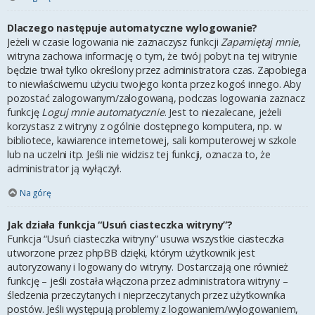
Dlaczego następuje automatyczne wylogowanie?
Jeżeli w czasie logowania nie zaznaczysz funkcji
Zapamiętaj mnie
,
witryna zachowa informację o tym, że twój pobyt na tej witrynie
będzie trwał tylko określony przez administratora czas. Zapobiega
to niewłaściwemu użyciu twojego konta przez kogoś innego. Aby
pozostać zalogowanym/zalogowaną, podczas logowania zaznacz
funkcję
Loguj mnie automatycznie
. Jest to niezalecane, jeżeli
korzystasz z witryny z ogólnie dostępnego komputera, np. w
bibliotece, kawiarence internetowej, sali komputerowej w szkole
lub na uczelni itp. Jeśli nie widzisz tej funkcji, oznacza to, że
administrator ją wyłączył.
Na górę
Jak działa funkcja “Usuń ciasteczka witryny”?
Funkcja “Usuń ciasteczka witryny” usuwa wszystkie ciasteczka
utworzone przez phpBB dzięki, którym użytkownik jest
autoryzowany i logowany do witryny. Dostarczają one również
funkcję – jeśli została włączona przez administratora witryny –
śledzenia przeczytanych i nieprzeczytanych przez użytkownika
postów. Jeśli występują problemy z logowaniem/wylogowaniem,