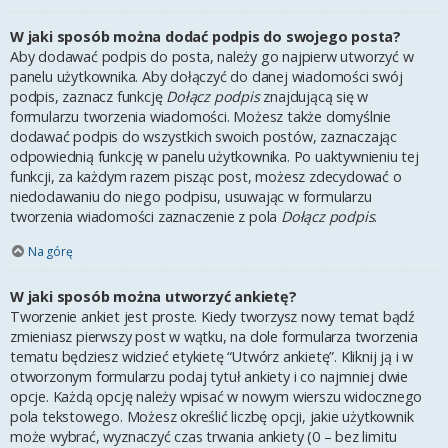
W jaki sposób można dodać podpis do swojego posta?
Aby dodawać podpis do posta, należy go najpierw utworzyć w
panelu użytkownika. Aby dołączyć do danej wiadomości swój
podpis, zaznacz funkcję
Dołącz podpis
znajdującą się w
formularzu tworzenia wiadomości. Możesz także domyślnie
dodawać podpis do wszystkich swoich postów, zaznaczając
odpowiednią funkcję w panelu użytkownika. Po uaktywnieniu tej
funkcji, za każdym razem pisząc post, możesz zdecydować o
niedodawaniu do niego podpisu, usuwając w formularzu
tworzenia wiadomości zaznaczenie z pola
Dołącz podpis
.
Na górę
W jaki sposób można utworzyć ankietę?
Tworzenie ankiet jest proste. Kiedy tworzysz nowy temat bądź
zmieniasz pierwszy post w wątku, na dole formularza tworzenia
tematu będziesz widzieć etykietę “Utwórz ankietę”. Kliknij ją i w
otworzonym formularzu podaj tytuł ankiety i co najmniej dwie
opcje. Każdą opcję należy wpisać w nowym wierszu widocznego
pola tekstowego. Możesz określić liczbę opcji, jakie użytkownik
może wybrać, wyznaczyć czas trwania ankiety (0 – bez limitu