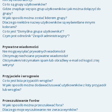
Co to są grupy użytkowników?
Gdzie znajduje się spis grup użytkowników i jak można dołączyć do
grupy?
W jaki sposób można zostać liderem grupy?
Dlaczego niektóre nazwy użytkowników są wyświetlane innymi
kolorami?
Co to jest “Domyślna grupa użytkownika”?
Czym jest odnośnik “Zespół administracyjny”?
Prywatne wiadomości
Nie mogę wysyłać prywatnych wiadomości!
Otrzymuję niechciane prywatne wiadomości!
Otrzymałem/otrzymałam spam lub obraźliwy e-mail od kogoś z tej
witryny!
Przyjaciele i wrogowie
Co to jest lista przyjaciół i wrogów?
W jaki sposób można dodawać/usuwać użytkowników z listy przyjaciół
lub wrogów?
Przeszukiwanie forów
W jaki sposób można przeszukiwać fora?
Dlaczego moje wyszukiwanie nie zwraca wyników?