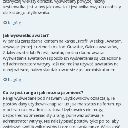
zazwyczaj większy obrazek, wyświetlany powyżej nazwy
użytkownika jest znany jako awatar i jest unikatowy lub osobisty
dla każdego użytkownika.
Na górę
Jak wyświetlić awatar?
W panelu zarządzania kontem na karcie „Profil” w sekcji „Awatar”,
używając jednej z czterech metod: Gravatar, Galeria awatarów,
Zdalny awatar lub Prześlij awatar, można dodać awatar.
Wyświetlanie awatarów i sposób ich wyświetlania są uzależnione
od administratora witryny. Jeśli nie można używać awatarów na
danej witrynie, należy skontaktować się z jej administratorem.
Na górę
Co to jest ranga i jak można ją zmienić?
Rangi wyświetlane pod nazwami użytkowników oznaczają, ile
postów dany użytkownik napisał lub jaki ma status na forum, np.
moderatora czy administratora. Użytkownicy nie mogą
bezpośrednio zmieniać stylu rang, ponieważ ustawia je
administrator witryny. Nie należy pisać postów tylko po to, aby
zwiększyć swój licznik postów i przez to swoją rangę. Większość