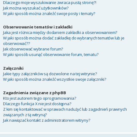
Dlaczego moje wyszukiwanie zwraca pustą stronę?!
Jak można wyszukać użytkowników?
W jaki sposób można znaleźć swoje posty i tematy?
Obserwowanie tematów i zakładki
Jaka jest różnica między dodaniem zakładki a obserwowaniem?
W jaki sposób można dodać zakładkę do wybranych tematów lub je
obserwować??
Jak obserwować wybrane forum?
W jaki sposób usunąć obserwowanie forum, tematu?
Załączniki
Jakie typy załączników są dozwolone na tej witrynie?
W jaki sposób można znaleźć wszystkie swoje załączniki?
Zagadnienia związane z phpBB
Kto jest autorem tego oprogramowania?
Dlaczego funkcja X nie jest dostępna?
Z kim się kontaktować w sprawach nadużyć lub zagadnień prawnych
związanych z tą witryną?
Jak nawiązać kontakt z administratorem witryny?