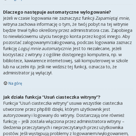
Dlaczego następuje automatyczne wylogowanie?
Jeżeli w czasie logowania nie zaznaczysz funkcji
Zapamiętaj mnie
,
witryna zachowa informację o tym, że twój pobyt na tej witrynie
będzie trwał tylko określony przez administratora czas. Zapobiega
to niewłaściwemu użyciu twojego konta przez kogoś innego. Aby
pozostać zalogowanym/zalogowaną, podczas logowania zaznacz
funkcję
Loguj mnie automatycznie
. Jest to niezalecane, jeżeli
korzystasz z witryny z ogólnie dostępnego komputera, np. w
bibliotece, kawiarence internetowej, sali komputerowej w szkole
lub na uczelni itp. Jeśli nie widzisz tej funkcji, oznacza to, że
administrator ją wyłączył.
Na górę
Jak działa funkcja “Usuń ciasteczka witryny”?
Funkcja “Usuń ciasteczka witryny” usuwa wszystkie ciasteczka
utworzone przez phpBB dzięki, którym użytkownik jest
autoryzowany i logowany do witryny. Dostarczają one również
funkcję – jeśli została włączona przez administratora witryny –
śledzenia przeczytanych i nieprzeczytanych przez użytkownika
postów. Jeśli występują problemy z logowaniem/wylogowaniem,