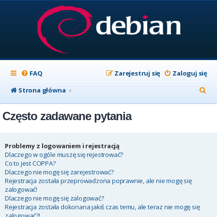
FAQ
Zarejestruj się
Zaloguj się
S
Strona główna
z
Często zadawane pytania
u
k
a
Problemy z logowaniem i rejestracją
Dlaczego w ogóle muszę się rejestrować?
j
Co to jest COPPA?
Dlaczego nie mogę się zarejestrować?
Rejestracja została przeprowadzona poprawnie, ale nie mogę się
zalogować!
Dlaczego nie mogę się zalogować?
Rejestracja została dokonana jakiś czas temu, ale teraz nie mogę się
zalogować?!