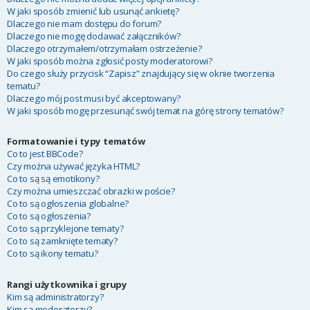
W jaki sposób zmienić lub usunąć ankietę?
Dlaczego nie mam dostępu do forum?
Dlaczego nie mogę dodawać załączników?
Dlaczego otrzymałem/otrzymałam ostrzeżenie?
W jaki sposób można zgłosić posty moderatorowi?
Do czego służy przycisk “Zapisz” znajdujący się w oknie tworzenia
tematu?
Dlaczego mój post musi być akceptowany?
W jaki sposób mogę przesunąć swój temat na górę strony tematów?
Formatowanie i typy tematów
Co to jest BBCode?
Czy można używać języka HTML?
Co to są są emotikony?
Czy można umieszczać obrazki w poście?
Co to są ogłoszenia globalne?
Co to są ogłoszenia?
Co to są przyklejone tematy?
Co to są zamknięte tematy?
Co to są ikony tematu?
Rangi użytkownika i grupy
Kim są administratorzy?
Kim są moderatorzy?