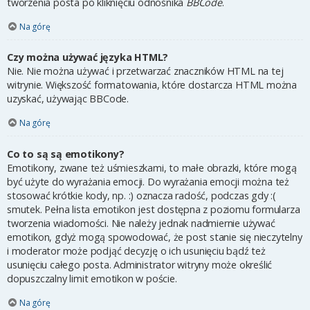
tworzenia posta po kliknięciu odnośnika
BBCode
.
Na górę
Czy można używać języka HTML?
Nie. Nie można używać i przetwarzać znaczników HTML na tej
witrynie. Większość formatowania, które dostarcza HTML można
uzyskać, używając BBCode.
Na górę
Co to są są emotikony?
Emotikony, zwane też uśmieszkami, to małe obrazki, które mogą
być użyte do wyrażania emocji. Do wyrażania emocji można też
stosować krótkie kody, np. :) oznacza radość, podczas gdy :(
smutek. Pełna lista emotikon jest dostępna z poziomu formularza
tworzenia wiadomości. Nie należy jednak nadmiernie używać
emotikon, gdyż mogą spowodować, że post stanie się nieczytelny
i moderator może podjąć decyzję o ich usunięciu bądź też
usunięciu całego posta. Administrator witryny może określić
dopuszczalny limit emotikon w poście.
Na górę