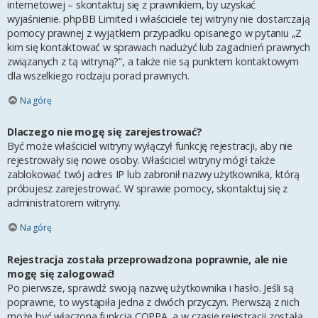
internetowej – skontaktuj się z prawnikiem, by uzyskać
wyjaśnienie. phpBB Limited i właściciele tej witryny nie dostarczają
pomocy prawnej z wyjątkiem przypadku opisanego w pytaniu „Z
kim się kontaktować w sprawach nadużyć lub zagadnień prawnych
związanych z tą witryną?”, a także nie są punktem kontaktowym
dla wszelkiego rodzaju porad prawnych.
Na górę
Dlaczego nie mogę się zarejestrować?
Być może właściciel witryny wyłączył funkcję rejestracji, aby nie
rejestrowały się nowe osoby. Właściciel witryny mógł także
zablokować twój adres IP lub zabronił nazwy użytkownika, którą
próbujesz zarejestrować. W sprawie pomocy, skontaktuj się z
administratorem witryny.
Na górę
Rejestracja została przeprowadzona poprawnie, ale nie
mogę się zalogować!
Po pierwsze, sprawdź swoją nazwę użytkownika i hasło. Jeśli są
poprawne, to wystąpiła jedna z dwóch przyczyn. Pierwszą z nich
może być włączona funkcja COPPA, a w czasie rejestracji została