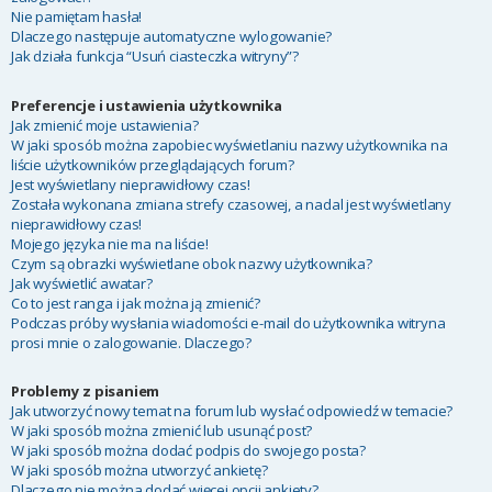
Nie pamiętam hasła!
Dlaczego następuje automatyczne wylogowanie?
Jak działa funkcja “Usuń ciasteczka witryny”?
Preferencje i ustawienia użytkownika
Jak zmienić moje ustawienia?
W jaki sposób można zapobiec wyświetlaniu nazwy użytkownika na
liście użytkowników przeglądających forum?
Jest wyświetlany nieprawidłowy czas!
Została wykonana zmiana strefy czasowej, a nadal jest wyświetlany
nieprawidłowy czas!
Mojego języka nie ma na liście!
Czym są obrazki wyświetlane obok nazwy użytkownika?
Jak wyświetlić awatar?
Co to jest ranga i jak można ją zmienić?
Podczas próby wysłania wiadomości e-mail do użytkownika witryna
prosi mnie o zalogowanie. Dlaczego?
Problemy z pisaniem
Jak utworzyć nowy temat na forum lub wysłać odpowiedź w temacie?
W jaki sposób można zmienić lub usunąć post?
W jaki sposób można dodać podpis do swojego posta?
W jaki sposób można utworzyć ankietę?
Dlaczego nie można dodać więcej opcji ankiety?