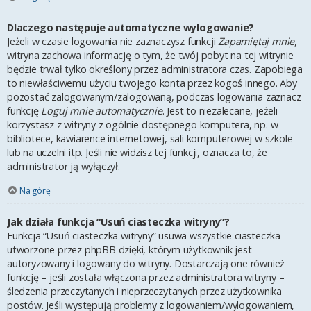
Dlaczego następuje automatyczne wylogowanie?
Jeżeli w czasie logowania nie zaznaczysz funkcji
Zapamiętaj mnie
,
witryna zachowa informację o tym, że twój pobyt na tej witrynie
będzie trwał tylko określony przez administratora czas. Zapobiega
to niewłaściwemu użyciu twojego konta przez kogoś innego. Aby
pozostać zalogowanym/zalogowaną, podczas logowania zaznacz
funkcję
Loguj mnie automatycznie
. Jest to niezalecane, jeżeli
korzystasz z witryny z ogólnie dostępnego komputera, np. w
bibliotece, kawiarence internetowej, sali komputerowej w szkole
lub na uczelni itp. Jeśli nie widzisz tej funkcji, oznacza to, że
administrator ją wyłączył.
Na górę
Jak działa funkcja “Usuń ciasteczka witryny”?
Funkcja “Usuń ciasteczka witryny” usuwa wszystkie ciasteczka
utworzone przez phpBB dzięki, którym użytkownik jest
autoryzowany i logowany do witryny. Dostarczają one również
funkcję – jeśli została włączona przez administratora witryny –
śledzenia przeczytanych i nieprzeczytanych przez użytkownika
postów. Jeśli występują problemy z logowaniem/wylogowaniem,