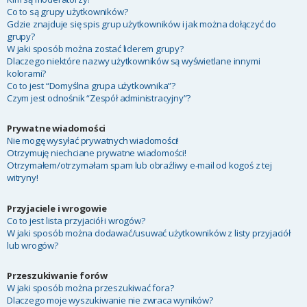
Co to są grupy użytkowników?
Gdzie znajduje się spis grup użytkowników i jak można dołączyć do
grupy?
W jaki sposób można zostać liderem grupy?
Dlaczego niektóre nazwy użytkowników są wyświetlane innymi
kolorami?
Co to jest “Domyślna grupa użytkownika”?
Czym jest odnośnik “Zespół administracyjny”?
Prywatne wiadomości
Nie mogę wysyłać prywatnych wiadomości!
Otrzymuję niechciane prywatne wiadomości!
Otrzymałem/otrzymałam spam lub obraźliwy e-mail od kogoś z tej
witryny!
Przyjaciele i wrogowie
Co to jest lista przyjaciół i wrogów?
W jaki sposób można dodawać/usuwać użytkowników z listy przyjaciół
lub wrogów?
Przeszukiwanie forów
W jaki sposób można przeszukiwać fora?
Dlaczego moje wyszukiwanie nie zwraca wyników?