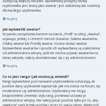
zazwyczaj większy obrazek, wyświetlany powyżej nazwy
użytkownika jest znany jako awatar i jest unikatowy lub osobisty
dla każdego użytkownika.
Na górę
Jak wyświetlić awatar?
W panelu zarządzania kontem na karcie „Profil” w sekcji „Awatar”,
używając jednej z czterech metod: Gravatar, Galeria awatarów,
Zdalny awatar lub Prześlij awatar, można dodać awatar.
Wyświetlanie awatarów i sposób ich wyświetlania są uzależnione
od administratora witryny. Jeśli nie można używać awatarów na
danej witrynie, należy skontaktować się z jej administratorem.
Na górę
Co to jest ranga i jak można ją zmienić?
Rangi wyświetlane pod nazwami użytkowników oznaczają, ile
postów dany użytkownik napisał lub jaki ma status na forum, np.
moderatora czy administratora. Użytkownicy nie mogą
bezpośrednio zmieniać stylu rang, ponieważ ustawia je
administrator witryny. Nie należy pisać postów tylko po to, aby
zwiększyć swój licznik postów i przez to swoją rangę. Większość