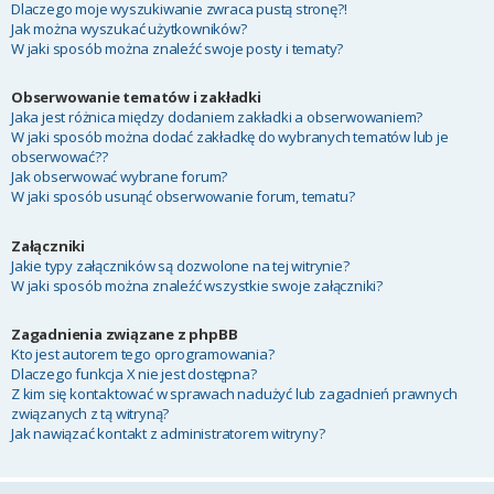
Dlaczego moje wyszukiwanie zwraca pustą stronę?!
Jak można wyszukać użytkowników?
W jaki sposób można znaleźć swoje posty i tematy?
Obserwowanie tematów i zakładki
Jaka jest różnica między dodaniem zakładki a obserwowaniem?
W jaki sposób można dodać zakładkę do wybranych tematów lub je
obserwować??
Jak obserwować wybrane forum?
W jaki sposób usunąć obserwowanie forum, tematu?
Załączniki
Jakie typy załączników są dozwolone na tej witrynie?
W jaki sposób można znaleźć wszystkie swoje załączniki?
Zagadnienia związane z phpBB
Kto jest autorem tego oprogramowania?
Dlaczego funkcja X nie jest dostępna?
Z kim się kontaktować w sprawach nadużyć lub zagadnień prawnych
związanych z tą witryną?
Jak nawiązać kontakt z administratorem witryny?