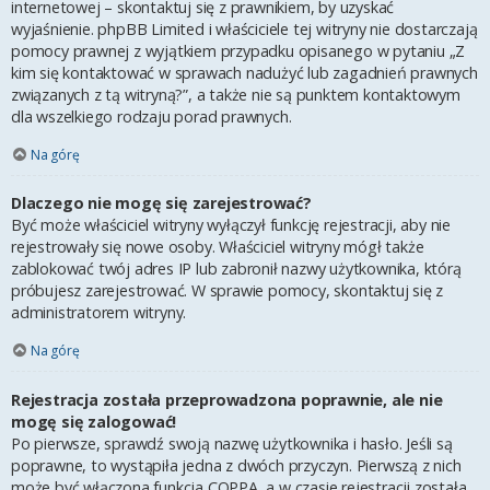
internetowej – skontaktuj się z prawnikiem, by uzyskać
wyjaśnienie. phpBB Limited i właściciele tej witryny nie dostarczają
pomocy prawnej z wyjątkiem przypadku opisanego w pytaniu „Z
kim się kontaktować w sprawach nadużyć lub zagadnień prawnych
związanych z tą witryną?”, a także nie są punktem kontaktowym
dla wszelkiego rodzaju porad prawnych.
Na górę
Dlaczego nie mogę się zarejestrować?
Być może właściciel witryny wyłączył funkcję rejestracji, aby nie
rejestrowały się nowe osoby. Właściciel witryny mógł także
zablokować twój adres IP lub zabronił nazwy użytkownika, którą
próbujesz zarejestrować. W sprawie pomocy, skontaktuj się z
administratorem witryny.
Na górę
Rejestracja została przeprowadzona poprawnie, ale nie
mogę się zalogować!
Po pierwsze, sprawdź swoją nazwę użytkownika i hasło. Jeśli są
poprawne, to wystąpiła jedna z dwóch przyczyn. Pierwszą z nich
może być włączona funkcja COPPA, a w czasie rejestracji została