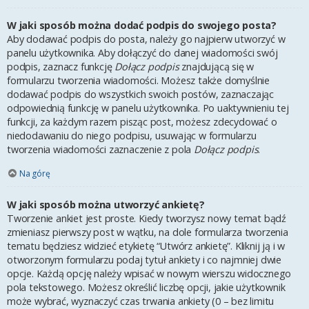
W jaki sposób można dodać podpis do swojego posta?
Aby dodawać podpis do posta, należy go najpierw utworzyć w
panelu użytkownika. Aby dołączyć do danej wiadomości swój
podpis, zaznacz funkcję
Dołącz podpis
znajdującą się w
formularzu tworzenia wiadomości. Możesz także domyślnie
dodawać podpis do wszystkich swoich postów, zaznaczając
odpowiednią funkcję w panelu użytkownika. Po uaktywnieniu tej
funkcji, za każdym razem pisząc post, możesz zdecydować o
niedodawaniu do niego podpisu, usuwając w formularzu
tworzenia wiadomości zaznaczenie z pola
Dołącz podpis
.
Na górę
W jaki sposób można utworzyć ankietę?
Tworzenie ankiet jest proste. Kiedy tworzysz nowy temat bądź
zmieniasz pierwszy post w wątku, na dole formularza tworzenia
tematu będziesz widzieć etykietę “Utwórz ankietę”. Kliknij ją i w
otworzonym formularzu podaj tytuł ankiety i co najmniej dwie
opcje. Każdą opcję należy wpisać w nowym wierszu widocznego
pola tekstowego. Możesz określić liczbę opcji, jakie użytkownik
może wybrać, wyznaczyć czas trwania ankiety (0 – bez limitu