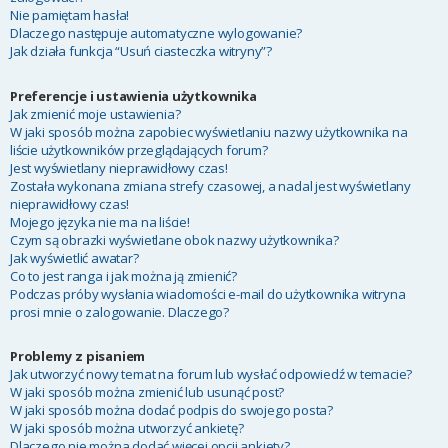
Nie pamiętam hasła!
Dlaczego następuje automatyczne wylogowanie?
Jak działa funkcja “Usuń ciasteczka witryny”?
Preferencje i ustawienia użytkownika
Jak zmienić moje ustawienia?
W jaki sposób można zapobiec wyświetlaniu nazwy użytkownika na
liście użytkowników przeglądających forum?
Jest wyświetlany nieprawidłowy czas!
Została wykonana zmiana strefy czasowej, a nadal jest wyświetlany
nieprawidłowy czas!
Mojego języka nie ma na liście!
Czym są obrazki wyświetlane obok nazwy użytkownika?
Jak wyświetlić awatar?
Co to jest ranga i jak można ją zmienić?
Podczas próby wysłania wiadomości e-mail do użytkownika witryna
prosi mnie o zalogowanie. Dlaczego?
Problemy z pisaniem
Jak utworzyć nowy temat na forum lub wysłać odpowiedź w temacie?
W jaki sposób można zmienić lub usunąć post?
W jaki sposób można dodać podpis do swojego posta?
W jaki sposób można utworzyć ankietę?
Dlaczego nie można dodać więcej opcji ankiety?