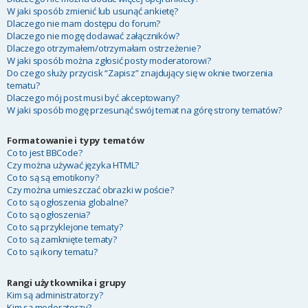
W jaki sposób zmienić lub usunąć ankietę?
Dlaczego nie mam dostępu do forum?
Dlaczego nie mogę dodawać załączników?
Dlaczego otrzymałem/otrzymałam ostrzeżenie?
W jaki sposób można zgłosić posty moderatorowi?
Do czego służy przycisk “Zapisz” znajdujący się w oknie tworzenia
tematu?
Dlaczego mój post musi być akceptowany?
W jaki sposób mogę przesunąć swój temat na górę strony tematów?
Formatowanie i typy tematów
Co to jest BBCode?
Czy można używać języka HTML?
Co to są są emotikony?
Czy można umieszczać obrazki w poście?
Co to są ogłoszenia globalne?
Co to są ogłoszenia?
Co to są przyklejone tematy?
Co to są zamknięte tematy?
Co to są ikony tematu?
Rangi użytkownika i grupy
Kim są administratorzy?
Kim są moderatorzy?