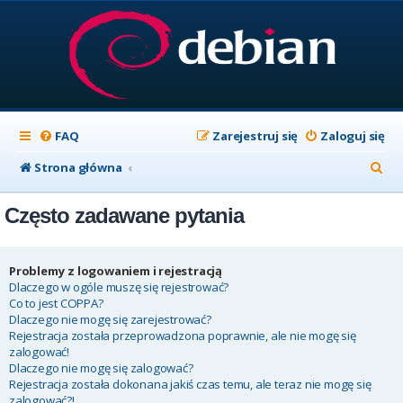
FAQ
Zarejestruj się
Zaloguj się
S
Strona główna
z
Często zadawane pytania
u
k
a
Problemy z logowaniem i rejestracją
Dlaczego w ogóle muszę się rejestrować?
j
Co to jest COPPA?
Dlaczego nie mogę się zarejestrować?
Rejestracja została przeprowadzona poprawnie, ale nie mogę się
zalogować!
Dlaczego nie mogę się zalogować?
Rejestracja została dokonana jakiś czas temu, ale teraz nie mogę się
zalogować?!