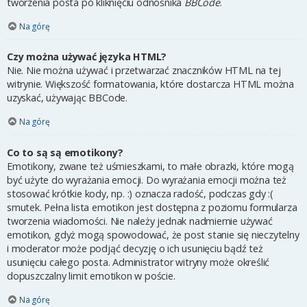
tworzenia posta po kliknięciu odnośnika
BBCode
.
Na górę
Czy można używać języka HTML?
Nie. Nie można używać i przetwarzać znaczników HTML na tej
witrynie. Większość formatowania, które dostarcza HTML można
uzyskać, używając BBCode.
Na górę
Co to są są emotikony?
Emotikony, zwane też uśmieszkami, to małe obrazki, które mogą
być użyte do wyrażania emocji. Do wyrażania emocji można też
stosować krótkie kody, np. :) oznacza radość, podczas gdy :(
smutek. Pełna lista emotikon jest dostępna z poziomu formularza
tworzenia wiadomości. Nie należy jednak nadmiernie używać
emotikon, gdyż mogą spowodować, że post stanie się nieczytelny
i moderator może podjąć decyzję o ich usunięciu bądź też
usunięciu całego posta. Administrator witryny może określić
dopuszczalny limit emotikon w poście.
Na górę