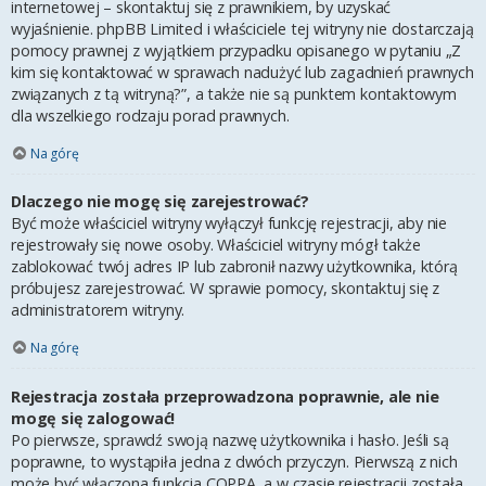
internetowej – skontaktuj się z prawnikiem, by uzyskać
wyjaśnienie. phpBB Limited i właściciele tej witryny nie dostarczają
pomocy prawnej z wyjątkiem przypadku opisanego w pytaniu „Z
kim się kontaktować w sprawach nadużyć lub zagadnień prawnych
związanych z tą witryną?”, a także nie są punktem kontaktowym
dla wszelkiego rodzaju porad prawnych.
Na górę
Dlaczego nie mogę się zarejestrować?
Być może właściciel witryny wyłączył funkcję rejestracji, aby nie
rejestrowały się nowe osoby. Właściciel witryny mógł także
zablokować twój adres IP lub zabronił nazwy użytkownika, którą
próbujesz zarejestrować. W sprawie pomocy, skontaktuj się z
administratorem witryny.
Na górę
Rejestracja została przeprowadzona poprawnie, ale nie
mogę się zalogować!
Po pierwsze, sprawdź swoją nazwę użytkownika i hasło. Jeśli są
poprawne, to wystąpiła jedna z dwóch przyczyn. Pierwszą z nich
może być włączona funkcja COPPA, a w czasie rejestracji została