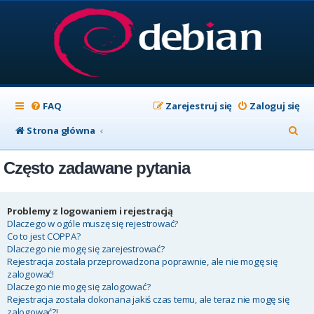
FAQ
Zarejestruj się
Zaloguj się
S
Strona główna
z
Często zadawane pytania
u
k
a
Problemy z logowaniem i rejestracją
Dlaczego w ogóle muszę się rejestrować?
j
Co to jest COPPA?
Dlaczego nie mogę się zarejestrować?
Rejestracja została przeprowadzona poprawnie, ale nie mogę się
zalogować!
Dlaczego nie mogę się zalogować?
Rejestracja została dokonana jakiś czas temu, ale teraz nie mogę się
zalogować?!