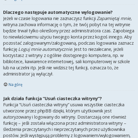
Dlaczego następuje automatyczne wylogowanie?
Jeżeli w czasie logowania nie zaznaczysz funkcji
Zapamiętaj mnie
,
witryna zachowa informację o tym, że twój pobyt na tej witrynie
będzie trwał tylko określony przez administratora czas. Zapobiega
to niewłaściwemu użyciu twojego konta przez kogoś innego. Aby
pozostać zalogowanym/zalogowaną, podczas logowania zaznacz
funkcję
Loguj mnie automatycznie
. Jest to niezalecane, jeżeli
korzystasz z witryny z ogólnie dostępnego komputera, np. w
bibliotece, kawiarence internetowej, sali komputerowej w szkole
lub na uczelni itp. Jeśli nie widzisz tej funkcji, oznacza to, że
administrator ją wyłączył.
Na górę
Jak działa funkcja “Usuń ciasteczka witryny”?
Funkcja “Usuń ciasteczka witryny” usuwa wszystkie ciasteczka
utworzone przez phpBB dzięki, którym użytkownik jest
autoryzowany i logowany do witryny. Dostarczają one również
funkcję – jeśli została włączona przez administratora witryny –
śledzenia przeczytanych i nieprzeczytanych przez użytkownika
postów. Jeśli występują problemy z logowaniem/wylogowaniem,