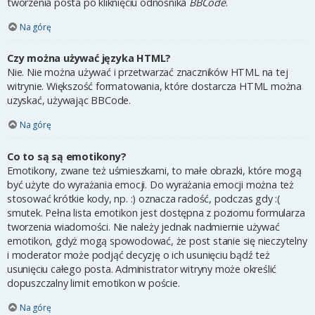
tworzenia posta po kliknięciu odnośnika
BBCode
.
Na górę
Czy można używać języka HTML?
Nie. Nie można używać i przetwarzać znaczników HTML na tej
witrynie. Większość formatowania, które dostarcza HTML można
uzyskać, używając BBCode.
Na górę
Co to są są emotikony?
Emotikony, zwane też uśmieszkami, to małe obrazki, które mogą
być użyte do wyrażania emocji. Do wyrażania emocji można też
stosować krótkie kody, np. :) oznacza radość, podczas gdy :(
smutek. Pełna lista emotikon jest dostępna z poziomu formularza
tworzenia wiadomości. Nie należy jednak nadmiernie używać
emotikon, gdyż mogą spowodować, że post stanie się nieczytelny
i moderator może podjąć decyzję o ich usunięciu bądź też
usunięciu całego posta. Administrator witryny może określić
dopuszczalny limit emotikon w poście.
Na górę