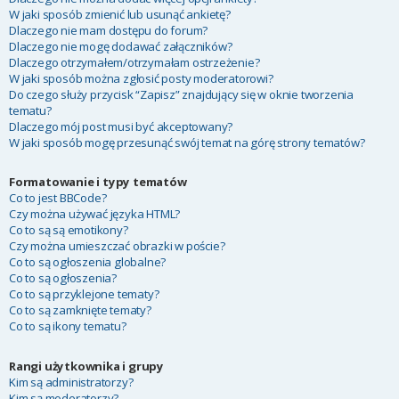
W jaki sposób zmienić lub usunąć ankietę?
Dlaczego nie mam dostępu do forum?
Dlaczego nie mogę dodawać załączników?
Dlaczego otrzymałem/otrzymałam ostrzeżenie?
W jaki sposób można zgłosić posty moderatorowi?
Do czego służy przycisk “Zapisz” znajdujący się w oknie tworzenia
tematu?
Dlaczego mój post musi być akceptowany?
W jaki sposób mogę przesunąć swój temat na górę strony tematów?
Formatowanie i typy tematów
Co to jest BBCode?
Czy można używać języka HTML?
Co to są są emotikony?
Czy można umieszczać obrazki w poście?
Co to są ogłoszenia globalne?
Co to są ogłoszenia?
Co to są przyklejone tematy?
Co to są zamknięte tematy?
Co to są ikony tematu?
Rangi użytkownika i grupy
Kim są administratorzy?
Kim są moderatorzy?