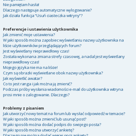
Nie pamiętam hasła!
Dlaczego następuje automatyczne wylogowanie?
Jak działa funkcja “Usuń ciasteczka witryny”?
Preferencje i ustawienia użytkownika
Jak zmienić moje ustawienia?
W jaki sposób można zapobiec wyświetlaniu nazwy użytkownika na
liście użytkowników przeglądających forum?
Jest wyświetlany nieprawidłowy czas!
Została wykonana zmiana strefy czasowej, a nadal jest wyświetlany
nieprawidłowy czas!
Mojego języka nie ma na liście!
Czym są obrazki wyświetlane obok nazwy użytkownika?
Jak wyświetlić awatar?
Co to jest ranga i jak można ją zmienić?
Podczas próby wysłania wiadomości e-mail do użytkownika witryna
prosi mnie o zalogowanie. Dlaczego?
Problemy z pisaniem
Jak utworzyć nowy temat na forum lub wysłać odpowiedź w temacie?
W jaki sposób można zmienić lub usunąć post?
W jaki sposób można dodać podpis do swojego posta?
W jaki sposób można utworzyć ankietę?
Dlaczego nie można dodać więcej opcji ankiety?