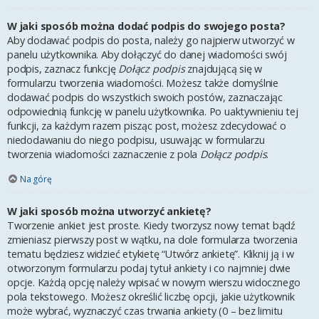
W jaki sposób można dodać podpis do swojego posta?
Aby dodawać podpis do posta, należy go najpierw utworzyć w
panelu użytkownika. Aby dołączyć do danej wiadomości swój
podpis, zaznacz funkcję
Dołącz podpis
znajdującą się w
formularzu tworzenia wiadomości. Możesz także domyślnie
dodawać podpis do wszystkich swoich postów, zaznaczając
odpowiednią funkcję w panelu użytkownika. Po uaktywnieniu tej
funkcji, za każdym razem pisząc post, możesz zdecydować o
niedodawaniu do niego podpisu, usuwając w formularzu
tworzenia wiadomości zaznaczenie z pola
Dołącz podpis
.
Na górę
W jaki sposób można utworzyć ankietę?
Tworzenie ankiet jest proste. Kiedy tworzysz nowy temat bądź
zmieniasz pierwszy post w wątku, na dole formularza tworzenia
tematu będziesz widzieć etykietę “Utwórz ankietę”. Kliknij ją i w
otworzonym formularzu podaj tytuł ankiety i co najmniej dwie
opcje. Każdą opcję należy wpisać w nowym wierszu widocznego
pola tekstowego. Możesz określić liczbę opcji, jakie użytkownik
może wybrać, wyznaczyć czas trwania ankiety (0 – bez limitu