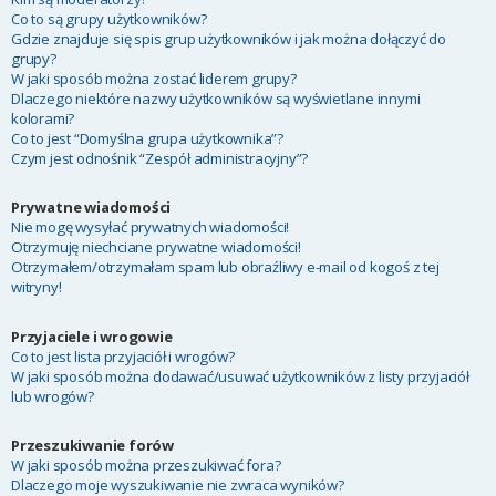
Co to są grupy użytkowników?
Gdzie znajduje się spis grup użytkowników i jak można dołączyć do
grupy?
W jaki sposób można zostać liderem grupy?
Dlaczego niektóre nazwy użytkowników są wyświetlane innymi
kolorami?
Co to jest “Domyślna grupa użytkownika”?
Czym jest odnośnik “Zespół administracyjny”?
Prywatne wiadomości
Nie mogę wysyłać prywatnych wiadomości!
Otrzymuję niechciane prywatne wiadomości!
Otrzymałem/otrzymałam spam lub obraźliwy e-mail od kogoś z tej
witryny!
Przyjaciele i wrogowie
Co to jest lista przyjaciół i wrogów?
W jaki sposób można dodawać/usuwać użytkowników z listy przyjaciół
lub wrogów?
Przeszukiwanie forów
W jaki sposób można przeszukiwać fora?
Dlaczego moje wyszukiwanie nie zwraca wyników?