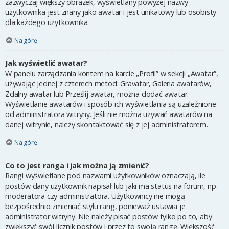
zazwyczaj większy obrazek, wyświetlany powyżej nazwy
użytkownika jest znany jako awatar i jest unikatowy lub osobisty
dla każdego użytkownika.
Na górę
Jak wyświetlić awatar?
W panelu zarządzania kontem na karcie „Profil” w sekcji „Awatar”,
używając jednej z czterech metod: Gravatar, Galeria awatarów,
Zdalny awatar lub Prześlij awatar, można dodać awatar.
Wyświetlanie awatarów i sposób ich wyświetlania są uzależnione
od administratora witryny. Jeśli nie można używać awatarów na
danej witrynie, należy skontaktować się z jej administratorem.
Na górę
Co to jest ranga i jak można ją zmienić?
Rangi wyświetlane pod nazwami użytkowników oznaczają, ile
postów dany użytkownik napisał lub jaki ma status na forum, np.
moderatora czy administratora. Użytkownicy nie mogą
bezpośrednio zmieniać stylu rang, ponieważ ustawia je
administrator witryny. Nie należy pisać postów tylko po to, aby
zwiększyć swój licznik postów i przez to swoją rangę. Większość