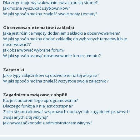
Dlaczego moje wyszukiwanie zwraca pustą stronę?!
Jak można wyszukać użytkowników?
W jaki sposób można znaleźć swoje posty i tematy?
Obserwowanie tematów i zakładki
Jaka jest różnica między dodaniem zakładki a obserwowaniem?
W jaki sposób można dodać zakładkę do wybranych tematów lub je
obserwować??
Jak obserwować wybrane forum?
W jaki sposób usunąć obserwowanie forum, tematu?
Załączniki
Jakie typy załączników są dozwolone na tej witrynie?
W jaki sposób można znaleźć wszystkie swoje załączniki?
Zagadnienia związane z phpBB
Kto jest autorem tego oprogramowania?
Dlaczego funkcja X nie jest dostępna?
Z kim się kontaktować w sprawach nadużyć lub zagadnień prawnych
związanych z tą witryną?
Jak nawiązać kontakt z administratorem witryny?