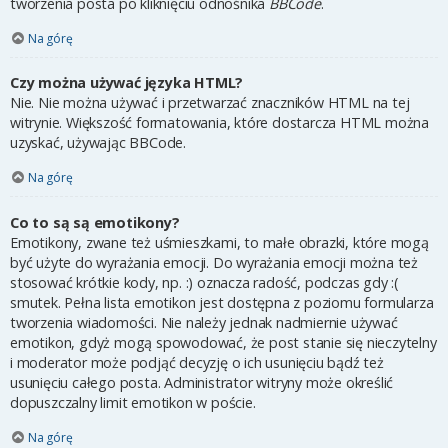
tworzenia posta po kliknięciu odnośnika
BBCode
.
Na górę
Czy można używać języka HTML?
Nie. Nie można używać i przetwarzać znaczników HTML na tej
witrynie. Większość formatowania, które dostarcza HTML można
uzyskać, używając BBCode.
Na górę
Co to są są emotikony?
Emotikony, zwane też uśmieszkami, to małe obrazki, które mogą
być użyte do wyrażania emocji. Do wyrażania emocji można też
stosować krótkie kody, np. :) oznacza radość, podczas gdy :(
smutek. Pełna lista emotikon jest dostępna z poziomu formularza
tworzenia wiadomości. Nie należy jednak nadmiernie używać
emotikon, gdyż mogą spowodować, że post stanie się nieczytelny
i moderator może podjąć decyzję o ich usunięciu bądź też
usunięciu całego posta. Administrator witryny może określić
dopuszczalny limit emotikon w poście.
Na górę