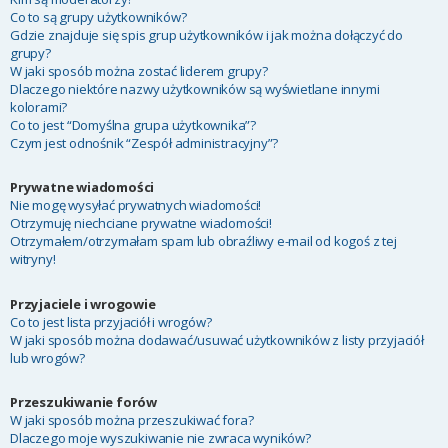
Co to są grupy użytkowników?
Gdzie znajduje się spis grup użytkowników i jak można dołączyć do
grupy?
W jaki sposób można zostać liderem grupy?
Dlaczego niektóre nazwy użytkowników są wyświetlane innymi
kolorami?
Co to jest “Domyślna grupa użytkownika”?
Czym jest odnośnik “Zespół administracyjny”?
Prywatne wiadomości
Nie mogę wysyłać prywatnych wiadomości!
Otrzymuję niechciane prywatne wiadomości!
Otrzymałem/otrzymałam spam lub obraźliwy e-mail od kogoś z tej
witryny!
Przyjaciele i wrogowie
Co to jest lista przyjaciół i wrogów?
W jaki sposób można dodawać/usuwać użytkowników z listy przyjaciół
lub wrogów?
Przeszukiwanie forów
W jaki sposób można przeszukiwać fora?
Dlaczego moje wyszukiwanie nie zwraca wyników?