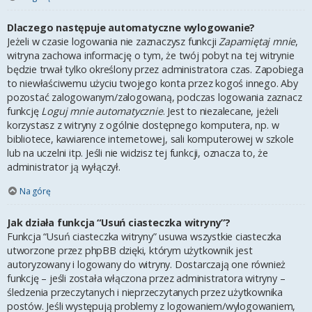
Dlaczego następuje automatyczne wylogowanie?
Jeżeli w czasie logowania nie zaznaczysz funkcji
Zapamiętaj mnie
,
witryna zachowa informację o tym, że twój pobyt na tej witrynie
będzie trwał tylko określony przez administratora czas. Zapobiega
to niewłaściwemu użyciu twojego konta przez kogoś innego. Aby
pozostać zalogowanym/zalogowaną, podczas logowania zaznacz
funkcję
Loguj mnie automatycznie
. Jest to niezalecane, jeżeli
korzystasz z witryny z ogólnie dostępnego komputera, np. w
bibliotece, kawiarence internetowej, sali komputerowej w szkole
lub na uczelni itp. Jeśli nie widzisz tej funkcji, oznacza to, że
administrator ją wyłączył.
Na górę
Jak działa funkcja “Usuń ciasteczka witryny”?
Funkcja “Usuń ciasteczka witryny” usuwa wszystkie ciasteczka
utworzone przez phpBB dzięki, którym użytkownik jest
autoryzowany i logowany do witryny. Dostarczają one również
funkcję – jeśli została włączona przez administratora witryny –
śledzenia przeczytanych i nieprzeczytanych przez użytkownika
postów. Jeśli występują problemy z logowaniem/wylogowaniem,