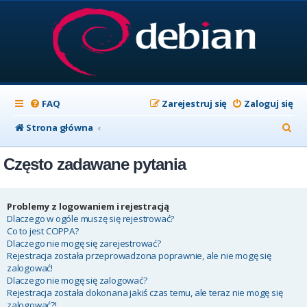
FAQ
Zarejestruj się
Zaloguj się
S
Strona główna
z
Często zadawane pytania
u
k
a
Problemy z logowaniem i rejestracją
Dlaczego w ogóle muszę się rejestrować?
j
Co to jest COPPA?
Dlaczego nie mogę się zarejestrować?
Rejestracja została przeprowadzona poprawnie, ale nie mogę się
zalogować!
Dlaczego nie mogę się zalogować?
Rejestracja została dokonana jakiś czas temu, ale teraz nie mogę się
zalogować?!