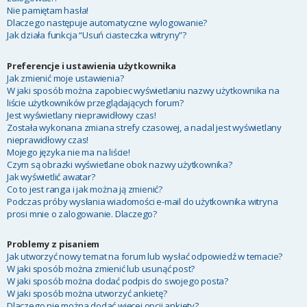
Nie pamiętam hasła!
Dlaczego następuje automatyczne wylogowanie?
Jak działa funkcja “Usuń ciasteczka witryny”?
Preferencje i ustawienia użytkownika
Jak zmienić moje ustawienia?
W jaki sposób można zapobiec wyświetlaniu nazwy użytkownika na
liście użytkowników przeglądających forum?
Jest wyświetlany nieprawidłowy czas!
Została wykonana zmiana strefy czasowej, a nadal jest wyświetlany
nieprawidłowy czas!
Mojego języka nie ma na liście!
Czym są obrazki wyświetlane obok nazwy użytkownika?
Jak wyświetlić awatar?
Co to jest ranga i jak można ją zmienić?
Podczas próby wysłania wiadomości e-mail do użytkownika witryna
prosi mnie o zalogowanie. Dlaczego?
Problemy z pisaniem
Jak utworzyć nowy temat na forum lub wysłać odpowiedź w temacie?
W jaki sposób można zmienić lub usunąć post?
W jaki sposób można dodać podpis do swojego posta?
W jaki sposób można utworzyć ankietę?
Dlaczego nie można dodać więcej opcji ankiety?