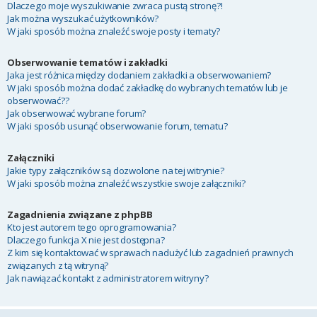
Dlaczego moje wyszukiwanie zwraca pustą stronę?!
Jak można wyszukać użytkowników?
W jaki sposób można znaleźć swoje posty i tematy?
Obserwowanie tematów i zakładki
Jaka jest różnica między dodaniem zakładki a obserwowaniem?
W jaki sposób można dodać zakładkę do wybranych tematów lub je
obserwować??
Jak obserwować wybrane forum?
W jaki sposób usunąć obserwowanie forum, tematu?
Załączniki
Jakie typy załączników są dozwolone na tej witrynie?
W jaki sposób można znaleźć wszystkie swoje załączniki?
Zagadnienia związane z phpBB
Kto jest autorem tego oprogramowania?
Dlaczego funkcja X nie jest dostępna?
Z kim się kontaktować w sprawach nadużyć lub zagadnień prawnych
związanych z tą witryną?
Jak nawiązać kontakt z administratorem witryny?