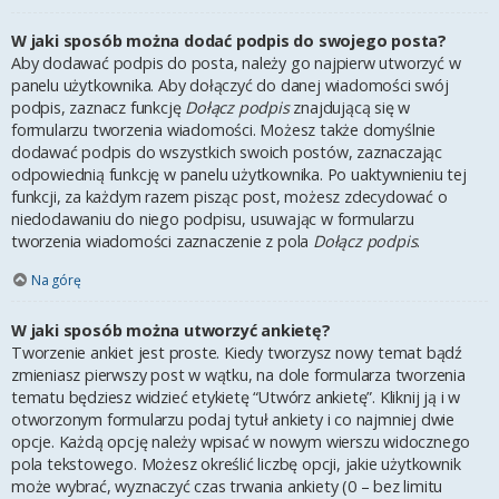
W jaki sposób można dodać podpis do swojego posta?
Aby dodawać podpis do posta, należy go najpierw utworzyć w
panelu użytkownika. Aby dołączyć do danej wiadomości swój
podpis, zaznacz funkcję
Dołącz podpis
znajdującą się w
formularzu tworzenia wiadomości. Możesz także domyślnie
dodawać podpis do wszystkich swoich postów, zaznaczając
odpowiednią funkcję w panelu użytkownika. Po uaktywnieniu tej
funkcji, za każdym razem pisząc post, możesz zdecydować o
niedodawaniu do niego podpisu, usuwając w formularzu
tworzenia wiadomości zaznaczenie z pola
Dołącz podpis
.
Na górę
W jaki sposób można utworzyć ankietę?
Tworzenie ankiet jest proste. Kiedy tworzysz nowy temat bądź
zmieniasz pierwszy post w wątku, na dole formularza tworzenia
tematu będziesz widzieć etykietę “Utwórz ankietę”. Kliknij ją i w
otworzonym formularzu podaj tytuł ankiety i co najmniej dwie
opcje. Każdą opcję należy wpisać w nowym wierszu widocznego
pola tekstowego. Możesz określić liczbę opcji, jakie użytkownik
może wybrać, wyznaczyć czas trwania ankiety (0 – bez limitu