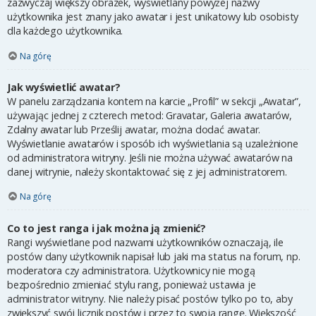
zazwyczaj większy obrazek, wyświetlany powyżej nazwy
użytkownika jest znany jako awatar i jest unikatowy lub osobisty
dla każdego użytkownika.
Na górę
Jak wyświetlić awatar?
W panelu zarządzania kontem na karcie „Profil” w sekcji „Awatar”,
używając jednej z czterech metod: Gravatar, Galeria awatarów,
Zdalny awatar lub Prześlij awatar, można dodać awatar.
Wyświetlanie awatarów i sposób ich wyświetlania są uzależnione
od administratora witryny. Jeśli nie można używać awatarów na
danej witrynie, należy skontaktować się z jej administratorem.
Na górę
Co to jest ranga i jak można ją zmienić?
Rangi wyświetlane pod nazwami użytkowników oznaczają, ile
postów dany użytkownik napisał lub jaki ma status na forum, np.
moderatora czy administratora. Użytkownicy nie mogą
bezpośrednio zmieniać stylu rang, ponieważ ustawia je
administrator witryny. Nie należy pisać postów tylko po to, aby
zwiększyć swój licznik postów i przez to swoją rangę. Większość