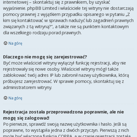
internetowej – skontaktuj się z prawnikiem, by uzyskać
wyjaśnienie. phpBB Limited i właściciele tej witryny nie dostarczają
pomocy prawnej z wyjątkiem przypadku opisanego w pytaniu „Z
kim się kontaktować w sprawach nadużyć lub zagadnień prawnych
związanych z tą witryną?”, a także nie są punktem kontaktowym
dla wszelkiego rodzaju porad prawnych.
Na górę
Dlaczego nie mogę się zarejestrować?
Być może właściciel witryny wyłączył funkcję rejestracji, aby nie
rejestrowały się nowe osoby. Właściciel witryny mógł także
zablokować twój adres IP lub zabronił nazwy użytkownika, którą
próbujesz zarejestrować. W sprawie pomocy, skontaktuj się z
administratorem witryny.
Na górę
Rejestracja została przeprowadzona poprawnie, ale nie
mogę się zalogować!
Po pierwsze, sprawdź swoją nazwę użytkownika i hasło. Jeśli są
poprawne, to wystąpiła jedna z dwóch przyczyn. Pierwszą z nich
może być włączona funkcja COPPA, a w czasie rejestracji została