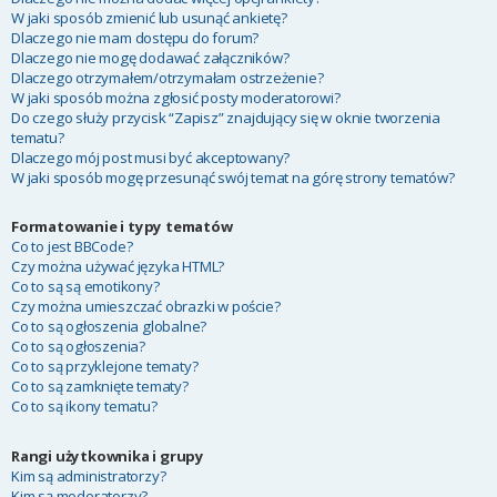
W jaki sposób zmienić lub usunąć ankietę?
Dlaczego nie mam dostępu do forum?
Dlaczego nie mogę dodawać załączników?
Dlaczego otrzymałem/otrzymałam ostrzeżenie?
W jaki sposób można zgłosić posty moderatorowi?
Do czego służy przycisk “Zapisz” znajdujący się w oknie tworzenia
tematu?
Dlaczego mój post musi być akceptowany?
W jaki sposób mogę przesunąć swój temat na górę strony tematów?
Formatowanie i typy tematów
Co to jest BBCode?
Czy można używać języka HTML?
Co to są są emotikony?
Czy można umieszczać obrazki w poście?
Co to są ogłoszenia globalne?
Co to są ogłoszenia?
Co to są przyklejone tematy?
Co to są zamknięte tematy?
Co to są ikony tematu?
Rangi użytkownika i grupy
Kim są administratorzy?
Kim są moderatorzy?