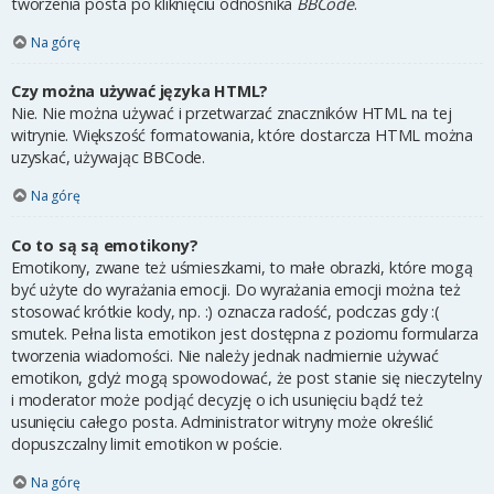
tworzenia posta po kliknięciu odnośnika
BBCode
.
Na górę
Czy można używać języka HTML?
Nie. Nie można używać i przetwarzać znaczników HTML na tej
witrynie. Większość formatowania, które dostarcza HTML można
uzyskać, używając BBCode.
Na górę
Co to są są emotikony?
Emotikony, zwane też uśmieszkami, to małe obrazki, które mogą
być użyte do wyrażania emocji. Do wyrażania emocji można też
stosować krótkie kody, np. :) oznacza radość, podczas gdy :(
smutek. Pełna lista emotikon jest dostępna z poziomu formularza
tworzenia wiadomości. Nie należy jednak nadmiernie używać
emotikon, gdyż mogą spowodować, że post stanie się nieczytelny
i moderator może podjąć decyzję o ich usunięciu bądź też
usunięciu całego posta. Administrator witryny może określić
dopuszczalny limit emotikon w poście.
Na górę