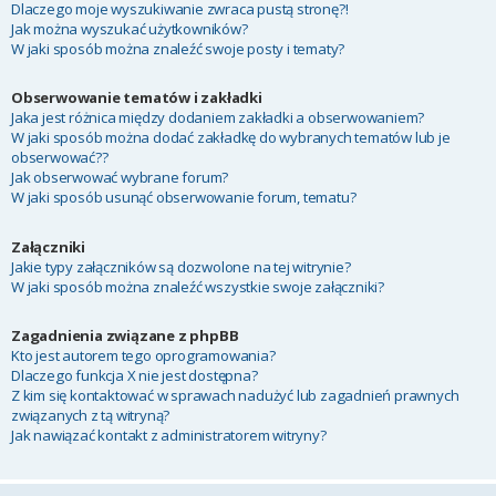
Dlaczego moje wyszukiwanie zwraca pustą stronę?!
Jak można wyszukać użytkowników?
W jaki sposób można znaleźć swoje posty i tematy?
Obserwowanie tematów i zakładki
Jaka jest różnica między dodaniem zakładki a obserwowaniem?
W jaki sposób można dodać zakładkę do wybranych tematów lub je
obserwować??
Jak obserwować wybrane forum?
W jaki sposób usunąć obserwowanie forum, tematu?
Załączniki
Jakie typy załączników są dozwolone na tej witrynie?
W jaki sposób można znaleźć wszystkie swoje załączniki?
Zagadnienia związane z phpBB
Kto jest autorem tego oprogramowania?
Dlaczego funkcja X nie jest dostępna?
Z kim się kontaktować w sprawach nadużyć lub zagadnień prawnych
związanych z tą witryną?
Jak nawiązać kontakt z administratorem witryny?