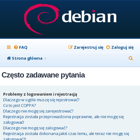
FAQ
Zarejestruj się
Zaloguj się
S
Strona główna
z
Często zadawane pytania
u
k
a
Problemy z logowaniem i rejestracją
Dlaczego w ogóle muszę się rejestrować?
j
Co to jest COPPA?
Dlaczego nie mogę się zarejestrować?
Rejestracja została przeprowadzona poprawnie, ale nie mogę się
zalogować!
Dlaczego nie mogę się zalogować?
Rejestracja została dokonana jakiś czas temu, ale teraz nie mogę się
zalogować?!