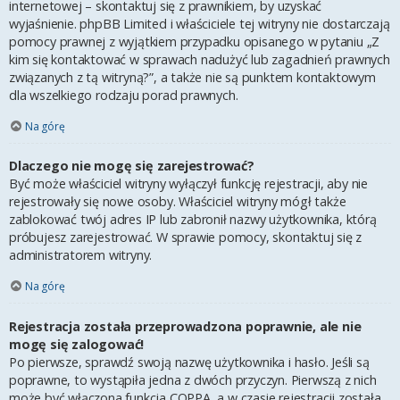
internetowej – skontaktuj się z prawnikiem, by uzyskać
wyjaśnienie. phpBB Limited i właściciele tej witryny nie dostarczają
pomocy prawnej z wyjątkiem przypadku opisanego w pytaniu „Z
kim się kontaktować w sprawach nadużyć lub zagadnień prawnych
związanych z tą witryną?”, a także nie są punktem kontaktowym
dla wszelkiego rodzaju porad prawnych.
Na górę
Dlaczego nie mogę się zarejestrować?
Być może właściciel witryny wyłączył funkcję rejestracji, aby nie
rejestrowały się nowe osoby. Właściciel witryny mógł także
zablokować twój adres IP lub zabronił nazwy użytkownika, którą
próbujesz zarejestrować. W sprawie pomocy, skontaktuj się z
administratorem witryny.
Na górę
Rejestracja została przeprowadzona poprawnie, ale nie
mogę się zalogować!
Po pierwsze, sprawdź swoją nazwę użytkownika i hasło. Jeśli są
poprawne, to wystąpiła jedna z dwóch przyczyn. Pierwszą z nich
może być włączona funkcja COPPA, a w czasie rejestracji została