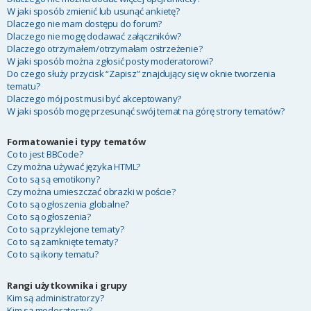
W jaki sposób zmienić lub usunąć ankietę?
Dlaczego nie mam dostępu do forum?
Dlaczego nie mogę dodawać załączników?
Dlaczego otrzymałem/otrzymałam ostrzeżenie?
W jaki sposób można zgłosić posty moderatorowi?
Do czego służy przycisk “Zapisz” znajdujący się w oknie tworzenia
tematu?
Dlaczego mój post musi być akceptowany?
W jaki sposób mogę przesunąć swój temat na górę strony tematów?
Formatowanie i typy tematów
Co to jest BBCode?
Czy można używać języka HTML?
Co to są są emotikony?
Czy można umieszczać obrazki w poście?
Co to są ogłoszenia globalne?
Co to są ogłoszenia?
Co to są przyklejone tematy?
Co to są zamknięte tematy?
Co to są ikony tematu?
Rangi użytkownika i grupy
Kim są administratorzy?
Kim są moderatorzy?