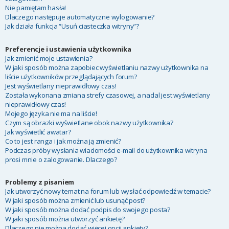
Nie pamiętam hasła!
Dlaczego następuje automatyczne wylogowanie?
Jak działa funkcja “Usuń ciasteczka witryny”?
Preferencje i ustawienia użytkownika
Jak zmienić moje ustawienia?
W jaki sposób można zapobiec wyświetlaniu nazwy użytkownika na
liście użytkowników przeglądających forum?
Jest wyświetlany nieprawidłowy czas!
Została wykonana zmiana strefy czasowej, a nadal jest wyświetlany
nieprawidłowy czas!
Mojego języka nie ma na liście!
Czym są obrazki wyświetlane obok nazwy użytkownika?
Jak wyświetlić awatar?
Co to jest ranga i jak można ją zmienić?
Podczas próby wysłania wiadomości e-mail do użytkownika witryna
prosi mnie o zalogowanie. Dlaczego?
Problemy z pisaniem
Jak utworzyć nowy temat na forum lub wysłać odpowiedź w temacie?
W jaki sposób można zmienić lub usunąć post?
W jaki sposób można dodać podpis do swojego posta?
W jaki sposób można utworzyć ankietę?
Dlaczego nie można dodać więcej opcji ankiety?