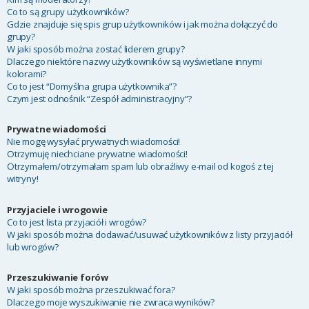
Co to są grupy użytkowników?
Gdzie znajduje się spis grup użytkowników i jak można dołączyć do
grupy?
W jaki sposób można zostać liderem grupy?
Dlaczego niektóre nazwy użytkowników są wyświetlane innymi
kolorami?
Co to jest “Domyślna grupa użytkownika”?
Czym jest odnośnik “Zespół administracyjny”?
Prywatne wiadomości
Nie mogę wysyłać prywatnych wiadomości!
Otrzymuję niechciane prywatne wiadomości!
Otrzymałem/otrzymałam spam lub obraźliwy e-mail od kogoś z tej
witryny!
Przyjaciele i wrogowie
Co to jest lista przyjaciół i wrogów?
W jaki sposób można dodawać/usuwać użytkowników z listy przyjaciół
lub wrogów?
Przeszukiwanie forów
W jaki sposób można przeszukiwać fora?
Dlaczego moje wyszukiwanie nie zwraca wyników?