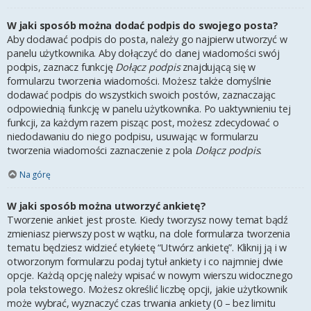
W jaki sposób można dodać podpis do swojego posta?
Aby dodawać podpis do posta, należy go najpierw utworzyć w
panelu użytkownika. Aby dołączyć do danej wiadomości swój
podpis, zaznacz funkcję
Dołącz podpis
znajdującą się w
formularzu tworzenia wiadomości. Możesz także domyślnie
dodawać podpis do wszystkich swoich postów, zaznaczając
odpowiednią funkcję w panelu użytkownika. Po uaktywnieniu tej
funkcji, za każdym razem pisząc post, możesz zdecydować o
niedodawaniu do niego podpisu, usuwając w formularzu
tworzenia wiadomości zaznaczenie z pola
Dołącz podpis
.
Na górę
W jaki sposób można utworzyć ankietę?
Tworzenie ankiet jest proste. Kiedy tworzysz nowy temat bądź
zmieniasz pierwszy post w wątku, na dole formularza tworzenia
tematu będziesz widzieć etykietę “Utwórz ankietę”. Kliknij ją i w
otworzonym formularzu podaj tytuł ankiety i co najmniej dwie
opcje. Każdą opcję należy wpisać w nowym wierszu widocznego
pola tekstowego. Możesz określić liczbę opcji, jakie użytkownik
może wybrać, wyznaczyć czas trwania ankiety (0 – bez limitu