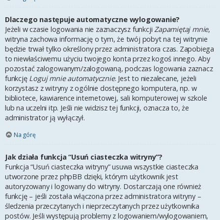
Dlaczego następuje automatyczne wylogowanie?
Jeżeli w czasie logowania nie zaznaczysz funkcji
Zapamiętaj mnie
,
witryna zachowa informację o tym, że twój pobyt na tej witrynie
będzie trwał tylko określony przez administratora czas. Zapobiega
to niewłaściwemu użyciu twojego konta przez kogoś innego. Aby
pozostać zalogowanym/zalogowaną, podczas logowania zaznacz
funkcję
Loguj mnie automatycznie
. Jest to niezalecane, jeżeli
korzystasz z witryny z ogólnie dostępnego komputera, np. w
bibliotece, kawiarence internetowej, sali komputerowej w szkole
lub na uczelni itp. Jeśli nie widzisz tej funkcji, oznacza to, że
administrator ją wyłączył.
Na górę
Jak działa funkcja “Usuń ciasteczka witryny”?
Funkcja “Usuń ciasteczka witryny” usuwa wszystkie ciasteczka
utworzone przez phpBB dzięki, którym użytkownik jest
autoryzowany i logowany do witryny. Dostarczają one również
funkcję – jeśli została włączona przez administratora witryny –
śledzenia przeczytanych i nieprzeczytanych przez użytkownika
postów. Jeśli występują problemy z logowaniem/wylogowaniem,