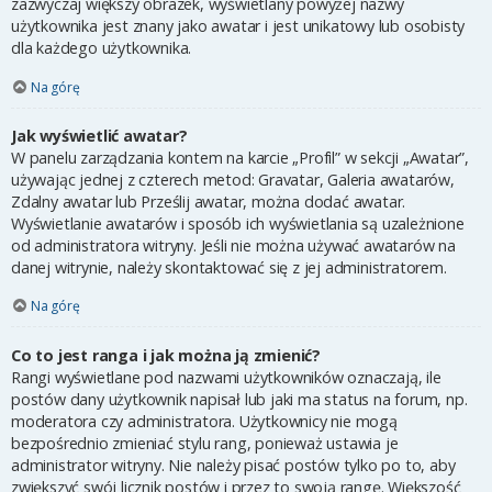
zazwyczaj większy obrazek, wyświetlany powyżej nazwy
użytkownika jest znany jako awatar i jest unikatowy lub osobisty
dla każdego użytkownika.
Na górę
Jak wyświetlić awatar?
W panelu zarządzania kontem na karcie „Profil” w sekcji „Awatar”,
używając jednej z czterech metod: Gravatar, Galeria awatarów,
Zdalny awatar lub Prześlij awatar, można dodać awatar.
Wyświetlanie awatarów i sposób ich wyświetlania są uzależnione
od administratora witryny. Jeśli nie można używać awatarów na
danej witrynie, należy skontaktować się z jej administratorem.
Na górę
Co to jest ranga i jak można ją zmienić?
Rangi wyświetlane pod nazwami użytkowników oznaczają, ile
postów dany użytkownik napisał lub jaki ma status na forum, np.
moderatora czy administratora. Użytkownicy nie mogą
bezpośrednio zmieniać stylu rang, ponieważ ustawia je
administrator witryny. Nie należy pisać postów tylko po to, aby
zwiększyć swój licznik postów i przez to swoją rangę. Większość