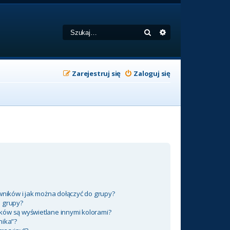
Szukaj
Wyszukiwanie zaa
Zarejestruj się
Zaloguj się
wników i jak można dołączyć do grupy?
m grupy?
ków są wyświetlane innymi kolorami?
nika”?