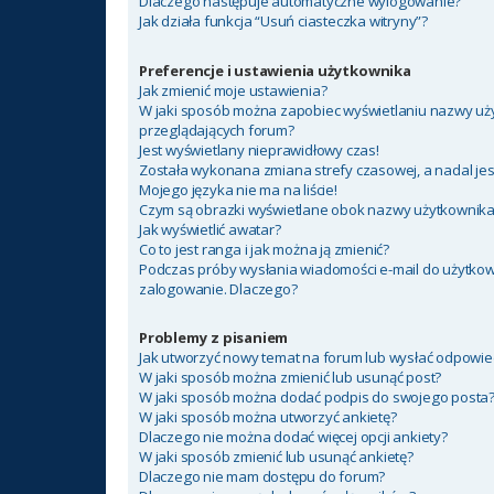
Dlaczego następuje automatyczne wylogowanie?
Jak działa funkcja “Usuń ciasteczka witryny”?
Preferencje i ustawienia użytkownika
Jak zmienić moje ustawienia?
W jaki sposób można zapobiec wyświetlaniu nazwy uży
przeglądających forum?
Jest wyświetlany nieprawidłowy czas!
Została wykonana zmiana strefy czasowej, a nadal jes
Mojego języka nie ma na liście!
Czym są obrazki wyświetlane obok nazwy użytkownik
Jak wyświetlić awatar?
Co to jest ranga i jak można ją zmienić?
Podczas próby wysłania wiadomości e-mail do użytkow
zalogowanie. Dlaczego?
Problemy z pisaniem
Jak utworzyć nowy temat na forum lub wysłać odpowie
W jaki sposób można zmienić lub usunąć post?
W jaki sposób można dodać podpis do swojego posta
W jaki sposób można utworzyć ankietę?
Dlaczego nie można dodać więcej opcji ankiety?
W jaki sposób zmienić lub usunąć ankietę?
Dlaczego nie mam dostępu do forum?