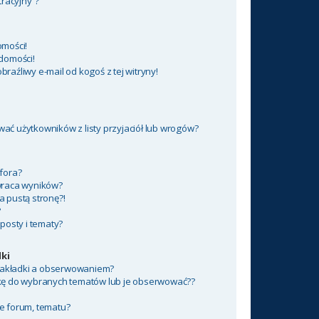
tracyjny”?
mości!
domości!
aźliwy e-mail od kogoś z tej witryny!
ć użytkowników z listy przyjaciół lub wrogów?
fora?
wraca wyników?
 pustą stronę?!
?
posty i tematy?
ki
 zakładki a obserwowaniem?
kę do wybranych tematów lub je obserwować??
e forum, tematu?