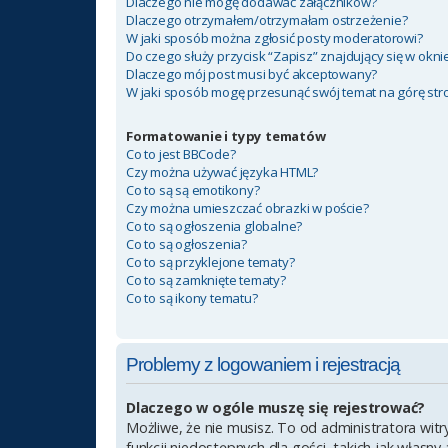
Dlaczego nie mogę dodawać załączników?
Dlaczego otrzymałem/otrzymałam ostrzeżenie?
W jaki sposób można zgłosić posty moderatorowi?
Do czego służy przycisk “Zapisz” znajdujący się w okn
Dlaczego mój post musi być akceptowany?
W jaki sposób mogę przesunąć swój temat na górę st
Formatowanie i typy tematów
Co to jest BBCode?
Czy można używać języka HTML?
Co to są są emotikony?
Czy można umieszczać obrazki w poście?
Co to są ogłoszenia globalne?
Co to są ogłoszenia?
Co to są przyklejone tematy?
Co to są zamknięte tematy?
Co to są ikony tematu?
Problemy z logowaniem i rejestracją
Dlaczego w ogóle muszę się rejestrować?
Możliwe, że nie musisz. To od administratora witr
funkcji niedostępnych dla gości, takich jak własn