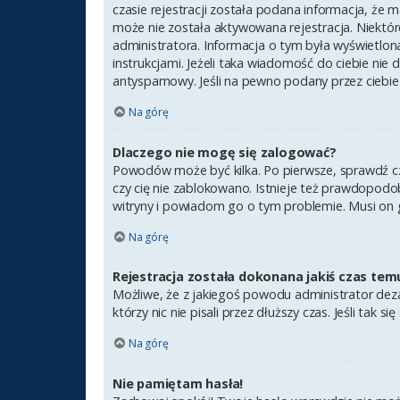
czasie rejestracji została podana informacja, że m
może nie została aktywowana rejestracja. Niektór
administratora. Informacja o tym była wyświetlona
instrukcjami. Jeżeli taka wiadomość do ciebie nie
antyspamowy. Jeśli na pewno podany przez ciebie 
Na górę
Dlaczego nie mogę się zalogować?
Powodów może być kilka. Po pierwsze, sprawdź czy 
czy cię nie zablokowano. Istnieje też prawdopodob
witryny i powiadom go o tym problemie. Musi on 
Na górę
Rejestracja została dokonana jakiś czas tem
Możliwe, że z jakiegoś powodu administrator deza
którzy nic nie pisali przez dłuższy czas. Jeśli ta
Na górę
Nie pamiętam hasła!