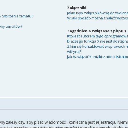
Załączniki
Jakie typy załączników są dozwolone 
ie tworzenia tematu?
W jaki sposób można znaleźć wszyst
rony tematów?
Zagadnienia związane z phpBB
Kto jest autorem tego oprogramowa
Dlaczego funkcja X nie jest dostępn
Z kim się kontaktować w sprawach 
witryną?
Jak nawiązać kontakt z administrato
yny zależy czy, aby pisać wiadomości, konieczna jest rejestracja. Ni
y awatar, wysyłanie prywatnych wiadomości i e-maili do innych użytko