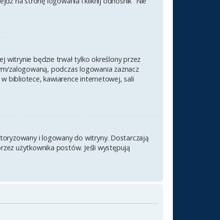
ź na stronę logowania i kliknij odnośnik “Nie
j witrynie będzie trwał tylko określony przez
nym/zalogowaną, podczas logowania zaznacz
 w bibliotece, kawiarence internetowej, sali
utoryzowany i logowany do witryny. Dostarczają
przez użytkownika postów. Jeśli występują