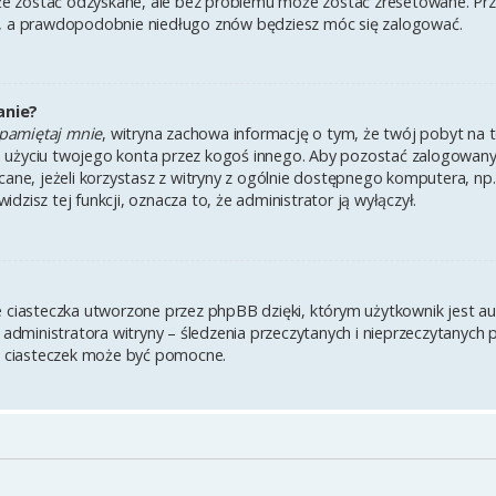
 zostać odzyskane, ale bez problemu może zostać zresetowane. Przejd
i, a prawdopodobnie niedługo znów będziesz móc się zalogować.
anie?
pamiętaj mnie
, witryna zachowa informację o tym, że twój pobyt na te
u użyciu twojego konta przez kogoś innego. Aby pozostać zalogowa
lecane, jeżeli korzystasz z witryny z ogólnie dostępnego komputera, np.
widzisz tej funkcji, oznacza to, że administrator ją wyłączył.
e ciasteczka utworzone przez phpBB dzięki, którym użytkownik jest a
z administratora witryny – śledzenia przeczytanych i nieprzeczytanych 
 ciasteczek może być pomocne.