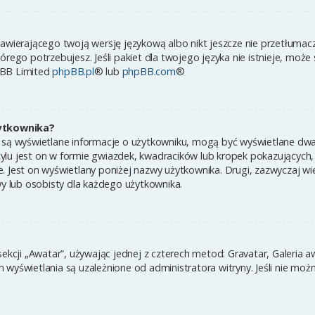
zawierającego twoją wersję językową albo nikt jeszcze nie przetłumac
órego potrzebujesz. Jeśli pakiet dla twojego języka nie istnieje, może
pBB Limited
phpBB.pl
® lub
phpBB.com
®
ytkownika?
 są wyświetlane informacje o użytkowniku, mogą być wyświetlane dwa 
ylu jest on w formie gwiazdek, kwadracików lub kropek pokazujących,
ynie. Jest on wyświetlany poniżej nazwy użytkownika. Drugi, zazwyczaj
wy lub osobisty dla każdego użytkownika.
sekcji „Awatar”, używając jednej z czterech metod: Gravatar, Galeria 
wyświetlania są uzależnione od administratora witryny. Jeśli nie moż