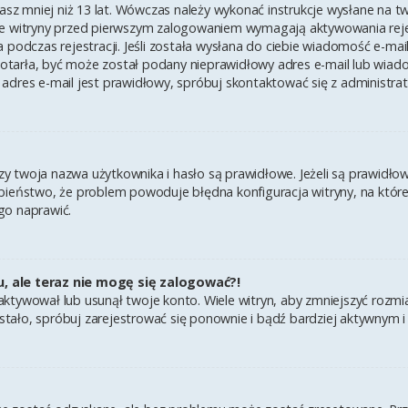
asz mniej niż 13 lat. Wówczas należy wykonać instrukcje wysłane na twój
e witryny przed pierwszym zalogowaniem wymagają aktywowania rejest
 podczas rejestracji. Jeśli została wysłana do ciebie wiadomość e-mai
 dotarła, być może został podany nieprawidłowy adres e-mail lub wiad
adres e-mail jest prawidłowy, spróbuj skontaktować się z administra
twoja nazwa użytkownika i hasło są prawidłowe. Jeżeli są prawidłowe,
ieństwo, że problem powoduje błędna konfiguracja witryny, na której 
go naprawić.
u, ale teraz nie mogę się zalogować?!
ktywował lub usunął twoje konto. Wiele witryn, aby zmniejszyć rozmi
k się stało, spróbuj zarejestrować się ponownie i bądź bardziej aktyw