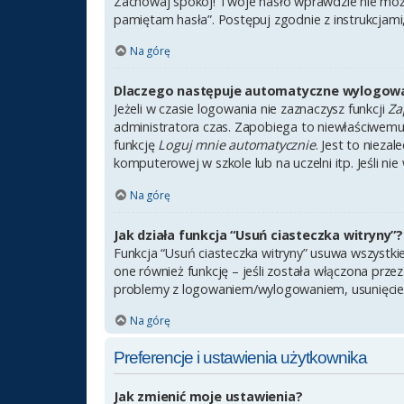
Zachowaj spokój! Twoje hasło wprawdzie nie może
pamiętam hasła”. Postępuj zgodnie z instrukcjam
Na górę
Dlaczego następuje automatyczne wylogow
Jeżeli w czasie logowania nie zaznaczysz funkcji
Za
administratora czas. Zapobiega to niewłaściwem
funkcję
Loguj mnie automatycznie
. Jest to nieza
komputerowej w szkole lub na uczelni itp. Jeśli nie 
Na górę
Jak działa funkcja “Usuń ciasteczka witryny”?
Funkcja “Usuń ciasteczka witryny” usuwa wszystki
one również funkcję – jeśli została włączona prze
problemy z logowaniem/wylogowaniem, usunięcie
Na górę
Preferencje i ustawienia użytkownika
Jak zmienić moje ustawienia?