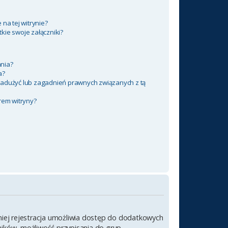
na tej witrynie?
kie swoje załączniki?
nia?
a?
nadużyć lub zagadnień prawnych związanych z tą
rem witryny?
emniej rejestracja umożliwia dostęp do dodatkowych
wników, możliwość przypisania do grup