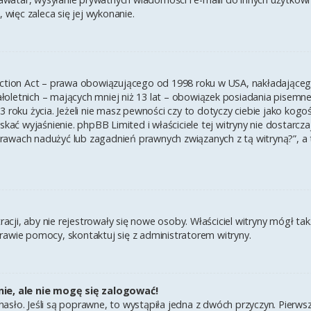
 więc zaleca się jej wykonanie.
ection Act – prawa obowiązującego od 1998 roku w USA, nakładającego 
łoletnich – mających mniej niż 13 lat – obowiązek posiadania pisem
3 roku życia. Jeżeli nie masz pewności czy to dotyczy ciebie jako kogo
yskać wyjaśnienie. phpBB Limited i właściciele tej witryny nie dostar
rawach nadużyć lub zagadnień prawnych związanych z tą witryną?”, a
tracji, aby nie rejestrowały się nowe osoby. Właściciel witryny mógł t
rawie pomocy, skontaktuj się z administratorem witryny.
ie, ale nie mogę się zalogować!
asło. Jeśli są poprawne, to wystąpiła jedna z dwóch przyczyn. Pierw