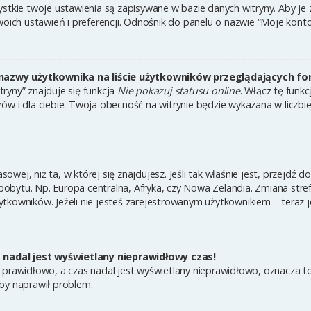
ystkie twoje ustawienia są zapisywane w bazie danych witryny. Aby je
h ustawień i preferencji. Odnośnik do panelu o nazwie “Moje konto” 
nazwy użytkownika na liście użytkowników przeglądających f
ryny” znajduje się funkcja
Nie pokazuj statusu online
. Włącz tę funk
ów i dla ciebie. Twoja obecność na witrynie będzie wykazana w liczbi
asowej, niż ta, w której się znajdujesz. Jeśli tak właśnie jest, przejdź
bytu. Np. Europa centralna, Afryka, czy Nowa Zelandia. Zmiana strefy
tkowników. Jeżeli nie jesteś zarejestrowanym użytkownikiem – teraz 
nadal jest wyświetlany nieprawidłowy czas!
 prawidłowo, a czas nadal jest wyświetlany nieprawidłowo, oznacza to
by naprawił problem.