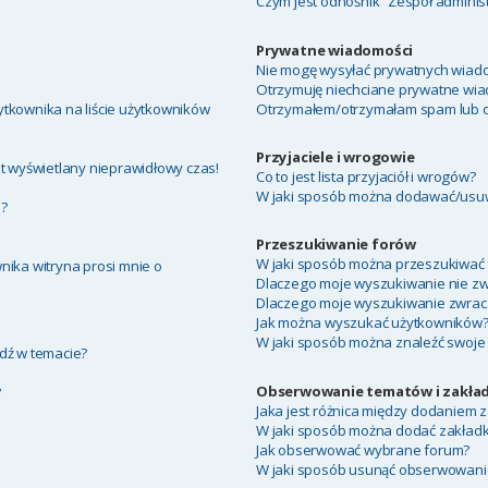
Czym jest odnośnik “Zespół adminis
Prywatne wiadomości
Nie mogę wysyłać prywatnych wiado
Otrzymuję niechciane prywatne wia
tkownika na liście użytkowników
Otrzymałem/otrzymałam spam lub obr
Przyjaciele i wrogowie
t wyświetlany nieprawidłowy czas!
Co to jest lista przyjaciół i wrogów?
W jaki sposób można dodawać/usuwa
a?
Przeszukiwanie forów
W jaki sposób można przeszukiwać 
nika witryna prosi mnie o
Dlaczego moje wyszukiwanie nie z
Dlaczego moje wyszukiwanie zwraca
Jak można wyszukać użytkowników
W jaki sposób można znaleźć swoje 
dź w temacie?
Obserwowanie tematów i zakład
?
Jaka jest różnica między dodaniem
W jaki sposób można dodać zakład
Jak obserwować wybrane forum?
W jaki sposób usunąć obserwowani