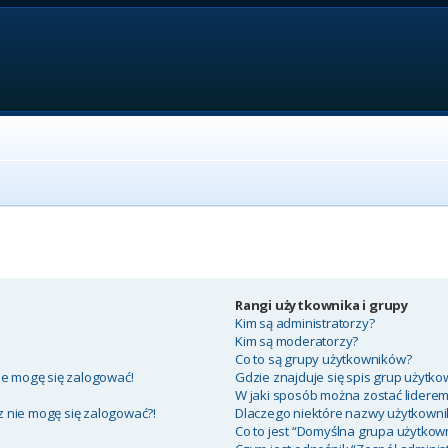
Rangi użytkownika i grupy
Kim są administratorzy?
Kim są moderatorzy?
Co to są grupy użytkowników?
ie mogę się zalogować!
Gdzie znajduje się spis grup użytko
W jaki sposób można zostać lidere
az nie mogę się zalogować?!
Dlaczego niektóre nazwy użytkowni
Co to jest “Domyślna grupa użytkow