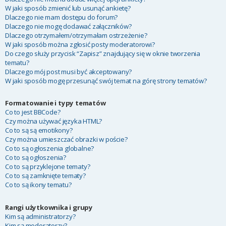
W jaki sposób zmienić lub usunąć ankietę?
Dlaczego nie mam dostępu do forum?
Dlaczego nie mogę dodawać załączników?
Dlaczego otrzymałem/otrzymałam ostrzeżenie?
W jaki sposób można zgłosić posty moderatorowi?
Do czego służy przycisk “Zapisz” znajdujący się w oknie tworzenia
tematu?
Dlaczego mój post musi być akceptowany?
W jaki sposób mogę przesunąć swój temat na górę strony tematów?
Formatowanie i typy tematów
Co to jest BBCode?
Czy można używać języka HTML?
Co to są są emotikony?
Czy można umieszczać obrazki w poście?
Co to są ogłoszenia globalne?
Co to są ogłoszenia?
Co to są przyklejone tematy?
Co to są zamknięte tematy?
Co to są ikony tematu?
Rangi użytkownika i grupy
Kim są administratorzy?
Kim są moderatorzy?