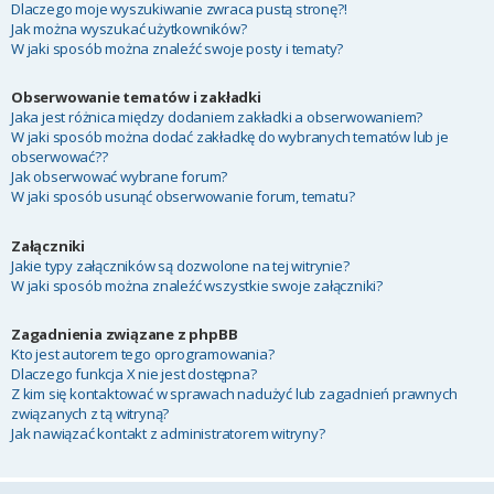
Dlaczego moje wyszukiwanie zwraca pustą stronę?!
Jak można wyszukać użytkowników?
W jaki sposób można znaleźć swoje posty i tematy?
Obserwowanie tematów i zakładki
Jaka jest różnica między dodaniem zakładki a obserwowaniem?
W jaki sposób można dodać zakładkę do wybranych tematów lub je
obserwować??
Jak obserwować wybrane forum?
W jaki sposób usunąć obserwowanie forum, tematu?
Załączniki
Jakie typy załączników są dozwolone na tej witrynie?
W jaki sposób można znaleźć wszystkie swoje załączniki?
Zagadnienia związane z phpBB
Kto jest autorem tego oprogramowania?
Dlaczego funkcja X nie jest dostępna?
Z kim się kontaktować w sprawach nadużyć lub zagadnień prawnych
związanych z tą witryną?
Jak nawiązać kontakt z administratorem witryny?