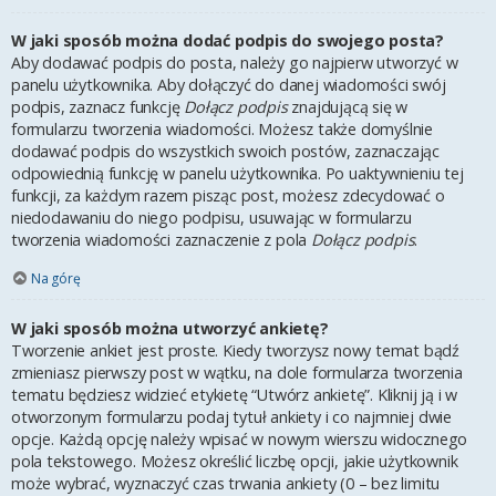
W jaki sposób można dodać podpis do swojego posta?
Aby dodawać podpis do posta, należy go najpierw utworzyć w
panelu użytkownika. Aby dołączyć do danej wiadomości swój
podpis, zaznacz funkcję
Dołącz podpis
znajdującą się w
formularzu tworzenia wiadomości. Możesz także domyślnie
dodawać podpis do wszystkich swoich postów, zaznaczając
odpowiednią funkcję w panelu użytkownika. Po uaktywnieniu tej
funkcji, za każdym razem pisząc post, możesz zdecydować o
niedodawaniu do niego podpisu, usuwając w formularzu
tworzenia wiadomości zaznaczenie z pola
Dołącz podpis
.
Na górę
W jaki sposób można utworzyć ankietę?
Tworzenie ankiet jest proste. Kiedy tworzysz nowy temat bądź
zmieniasz pierwszy post w wątku, na dole formularza tworzenia
tematu będziesz widzieć etykietę “Utwórz ankietę”. Kliknij ją i w
otworzonym formularzu podaj tytuł ankiety i co najmniej dwie
opcje. Każdą opcję należy wpisać w nowym wierszu widocznego
pola tekstowego. Możesz określić liczbę opcji, jakie użytkownik
może wybrać, wyznaczyć czas trwania ankiety (0 – bez limitu