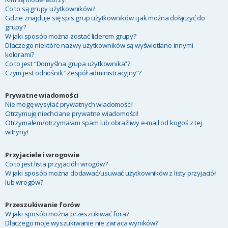
Co to są grupy użytkowników?
Gdzie znajduje się spis grup użytkowników i jak można dołączyć do
grupy?
W jaki sposób można zostać liderem grupy?
Dlaczego niektóre nazwy użytkowników są wyświetlane innymi
kolorami?
Co to jest “Domyślna grupa użytkownika”?
Czym jest odnośnik “Zespół administracyjny”?
Prywatne wiadomości
Nie mogę wysyłać prywatnych wiadomości!
Otrzymuję niechciane prywatne wiadomości!
Otrzymałem/otrzymałam spam lub obraźliwy e-mail od kogoś z tej
witryny!
Przyjaciele i wrogowie
Co to jest lista przyjaciół i wrogów?
W jaki sposób można dodawać/usuwać użytkowników z listy przyjaciół
lub wrogów?
Przeszukiwanie forów
W jaki sposób można przeszukiwać fora?
Dlaczego moje wyszukiwanie nie zwraca wyników?