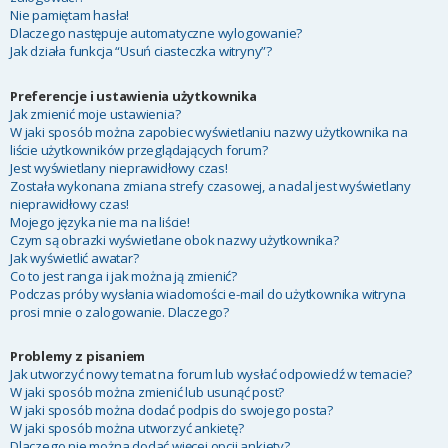
Nie pamiętam hasła!
Dlaczego następuje automatyczne wylogowanie?
Jak działa funkcja “Usuń ciasteczka witryny”?
Preferencje i ustawienia użytkownika
Jak zmienić moje ustawienia?
W jaki sposób można zapobiec wyświetlaniu nazwy użytkownika na
liście użytkowników przeglądających forum?
Jest wyświetlany nieprawidłowy czas!
Została wykonana zmiana strefy czasowej, a nadal jest wyświetlany
nieprawidłowy czas!
Mojego języka nie ma na liście!
Czym są obrazki wyświetlane obok nazwy użytkownika?
Jak wyświetlić awatar?
Co to jest ranga i jak można ją zmienić?
Podczas próby wysłania wiadomości e-mail do użytkownika witryna
prosi mnie o zalogowanie. Dlaczego?
Problemy z pisaniem
Jak utworzyć nowy temat na forum lub wysłać odpowiedź w temacie?
W jaki sposób można zmienić lub usunąć post?
W jaki sposób można dodać podpis do swojego posta?
W jaki sposób można utworzyć ankietę?
Dlaczego nie można dodać więcej opcji ankiety?