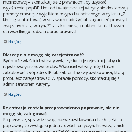
internetowej – skontaktuj się z prawnikiem, by uzyskać
wyjaśnienie. phpBB Limited i właściciele tej witryny nie dostarczają
pomocy prawnej z wyjątkiem przypadku opisanego w pytaniu „Z
kim się kontaktować w sprawach nadużyć lub zagadnień prawnych
związanych z tą witryną?”, a także nie są punktem kontaktowym
dla wszelkiego rodzaju porad prawnych.
Na górę
Dlaczego nie mogę się zarejestrować?
Być może właściciel witryny wyłączył funkcję rejestracji, aby nie
rejestrowały się nowe osoby. Właściciel witryny mógł także
zablokować twój adres IP lub zabronił nazwy użytkownika, którą
próbujesz zarejestrować. W sprawie pomocy, skontaktuj się z
administratorem witryny.
Na górę
Rejestracja została przeprowadzona poprawnie, ale nie
mogę się zalogować!
Po pierwsze, sprawdź swoją nazwę użytkownika i hasło. Jeśli są
poprawne, to wystąpiła jedna z dwóch przyczyn. Pierwszą z nich
może być włączona funkcja COPPA, a w czasie rejestracji została