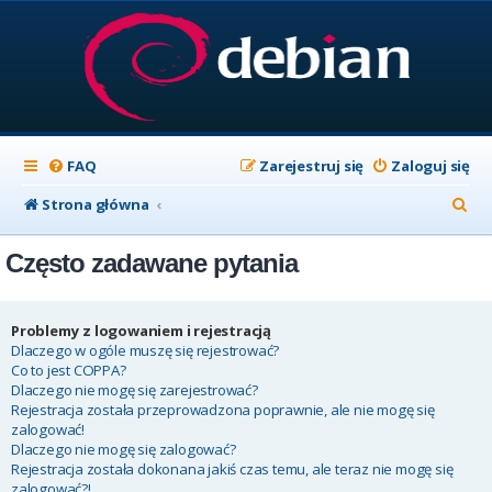
FAQ
Zarejestruj się
Zaloguj się
S
Strona główna
z
Często zadawane pytania
u
k
a
Problemy z logowaniem i rejestracją
Dlaczego w ogóle muszę się rejestrować?
j
Co to jest COPPA?
Dlaczego nie mogę się zarejestrować?
Rejestracja została przeprowadzona poprawnie, ale nie mogę się
zalogować!
Dlaczego nie mogę się zalogować?
Rejestracja została dokonana jakiś czas temu, ale teraz nie mogę się
zalogować?!