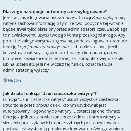
Dlaczego następuje automatyczne wylogowanie?
Jeżeli w czasie logowania nie zaznaczysz funkcji
Zapamiętaj mnie
,
witryna zachowa informację o tym, że twój pobyt na tej witrynie
będzie trwał tylko określony przez administratora czas. Zapobiega
to niewłaściwemu użyciu twojego konta przez kogoś innego. Aby
pozostać zalogowanym/zalogowaną, podczas logowania zaznacz
funkcję
Loguj mnie automatycznie
. Jest to niezalecane, jeżeli
korzystasz z witryny z ogólnie dostępnego komputera, np. w
bibliotece, kawiarence internetowej, sali komputerowej w szkole
lub na uczelni itp. Jeśli nie widzisz tej funkcji, oznacza to, że
administrator ją wyłączył.
Na górę
Jak działa funkcja “Usuń ciasteczka witryny”?
Funkcja “Usuń ciasteczka witryny” usuwa wszystkie ciasteczka
utworzone przez phpBB dzięki, którym użytkownik jest
autoryzowany i logowany do witryny. Dostarczają one również
funkcję – jeśli została włączona przez administratora witryny –
śledzenia przeczytanych i nieprzeczytanych przez użytkownika
postów. Jeśli występują problemy z logowaniem/wylogowaniem,