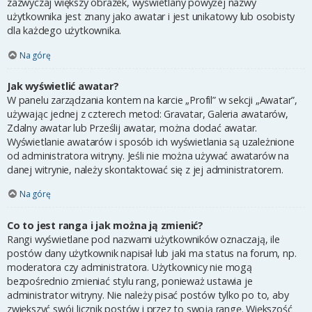
zazwyczaj większy obrazek, wyświetlany powyżej nazwy
użytkownika jest znany jako awatar i jest unikatowy lub osobisty
dla każdego użytkownika.
Na górę
Jak wyświetlić awatar?
W panelu zarządzania kontem na karcie „Profil” w sekcji „Awatar”,
używając jednej z czterech metod: Gravatar, Galeria awatarów,
Zdalny awatar lub Prześlij awatar, można dodać awatar.
Wyświetlanie awatarów i sposób ich wyświetlania są uzależnione
od administratora witryny. Jeśli nie można używać awatarów na
danej witrynie, należy skontaktować się z jej administratorem.
Na górę
Co to jest ranga i jak można ją zmienić?
Rangi wyświetlane pod nazwami użytkowników oznaczają, ile
postów dany użytkownik napisał lub jaki ma status na forum, np.
moderatora czy administratora. Użytkownicy nie mogą
bezpośrednio zmieniać stylu rang, ponieważ ustawia je
administrator witryny. Nie należy pisać postów tylko po to, aby
zwiększyć swój licznik postów i przez to swoją rangę. Większość