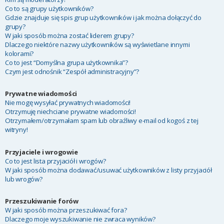
Co to są grupy użytkowników?
Gdzie znajduje się spis grup użytkowników i jak można dołączyć do
grupy?
W jaki sposób można zostać liderem grupy?
Dlaczego niektóre nazwy użytkowników są wyświetlane innymi
kolorami?
Co to jest “Domyślna grupa użytkownika”?
Czym jest odnośnik “Zespół administracyjny”?
Prywatne wiadomości
Nie mogę wysyłać prywatnych wiadomości!
Otrzymuję niechciane prywatne wiadomości!
Otrzymałem/otrzymałam spam lub obraźliwy e-mail od kogoś z tej
witryny!
Przyjaciele i wrogowie
Co to jest lista przyjaciół i wrogów?
W jaki sposób można dodawać/usuwać użytkowników z listy przyjaciół
lub wrogów?
Przeszukiwanie forów
W jaki sposób można przeszukiwać fora?
Dlaczego moje wyszukiwanie nie zwraca wyników?