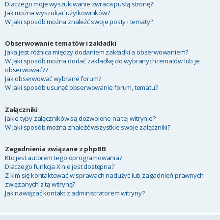
Dlaczego moje wyszukiwanie zwraca pustą stronę?!
Jak można wyszukać użytkowników?
W jaki sposób można znaleźć swoje posty i tematy?
Obserwowanie tematów i zakładki
Jaka jest różnica między dodaniem zakładki a obserwowaniem?
W jaki sposób można dodać zakładkę do wybranych tematów lub je
obserwować??
Jak obserwować wybrane forum?
W jaki sposób usunąć obserwowanie forum, tematu?
Załączniki
Jakie typy załączników są dozwolone na tej witrynie?
W jaki sposób można znaleźć wszystkie swoje załączniki?
Zagadnienia związane z phpBB
Kto jest autorem tego oprogramowania?
Dlaczego funkcja X nie jest dostępna?
Z kim się kontaktować w sprawach nadużyć lub zagadnień prawnych
związanych z tą witryną?
Jak nawiązać kontakt z administratorem witryny?