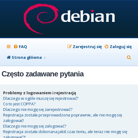
FAQ
Zarejestruj się
Zaloguj się
S
Strona główna
z
Często zadawane pytania
u
k
a
Problemy z logowaniem i rejestracją
Dlaczego w ogóle muszę się rejestrować?
j
Co to jest COPPA?
Dlaczego nie mogę się zarejestrować?
Rejestracja została przeprowadzona poprawnie, ale nie mogę się
zalogować!
Dlaczego nie mogę się zalogować?
Rejestracja została dokonana jakiś czas temu, ale teraz nie mogę się
zalogować?!