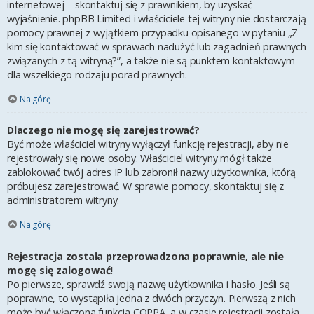
internetowej – skontaktuj się z prawnikiem, by uzyskać
wyjaśnienie. phpBB Limited i właściciele tej witryny nie dostarczają
pomocy prawnej z wyjątkiem przypadku opisanego w pytaniu „Z
kim się kontaktować w sprawach nadużyć lub zagadnień prawnych
związanych z tą witryną?”, a także nie są punktem kontaktowym
dla wszelkiego rodzaju porad prawnych.
Na górę
Dlaczego nie mogę się zarejestrować?
Być może właściciel witryny wyłączył funkcję rejestracji, aby nie
rejestrowały się nowe osoby. Właściciel witryny mógł także
zablokować twój adres IP lub zabronił nazwy użytkownika, którą
próbujesz zarejestrować. W sprawie pomocy, skontaktuj się z
administratorem witryny.
Na górę
Rejestracja została przeprowadzona poprawnie, ale nie
mogę się zalogować!
Po pierwsze, sprawdź swoją nazwę użytkownika i hasło. Jeśli są
poprawne, to wystąpiła jedna z dwóch przyczyn. Pierwszą z nich
może być włączona funkcja COPPA, a w czasie rejestracji została