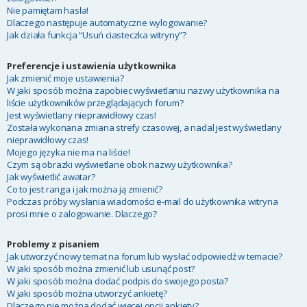
Nie pamiętam hasła!
Dlaczego następuje automatyczne wylogowanie?
Jak działa funkcja “Usuń ciasteczka witryny”?
Preferencje i ustawienia użytkownika
Jak zmienić moje ustawienia?
W jaki sposób można zapobiec wyświetlaniu nazwy użytkownika na
liście użytkowników przeglądających forum?
Jest wyświetlany nieprawidłowy czas!
Została wykonana zmiana strefy czasowej, a nadal jest wyświetlany
nieprawidłowy czas!
Mojego języka nie ma na liście!
Czym są obrazki wyświetlane obok nazwy użytkownika?
Jak wyświetlić awatar?
Co to jest ranga i jak można ją zmienić?
Podczas próby wysłania wiadomości e-mail do użytkownika witryna
prosi mnie o zalogowanie. Dlaczego?
Problemy z pisaniem
Jak utworzyć nowy temat na forum lub wysłać odpowiedź w temacie?
W jaki sposób można zmienić lub usunąć post?
W jaki sposób można dodać podpis do swojego posta?
W jaki sposób można utworzyć ankietę?
Dlaczego nie można dodać więcej opcji ankiety?