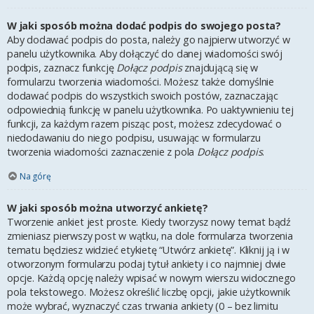
W jaki sposób można dodać podpis do swojego posta?
Aby dodawać podpis do posta, należy go najpierw utworzyć w
panelu użytkownika. Aby dołączyć do danej wiadomości swój
podpis, zaznacz funkcję
Dołącz podpis
znajdującą się w
formularzu tworzenia wiadomości. Możesz także domyślnie
dodawać podpis do wszystkich swoich postów, zaznaczając
odpowiednią funkcję w panelu użytkownika. Po uaktywnieniu tej
funkcji, za każdym razem pisząc post, możesz zdecydować o
niedodawaniu do niego podpisu, usuwając w formularzu
tworzenia wiadomości zaznaczenie z pola
Dołącz podpis
.
Na górę
W jaki sposób można utworzyć ankietę?
Tworzenie ankiet jest proste. Kiedy tworzysz nowy temat bądź
zmieniasz pierwszy post w wątku, na dole formularza tworzenia
tematu będziesz widzieć etykietę “Utwórz ankietę”. Kliknij ją i w
otworzonym formularzu podaj tytuł ankiety i co najmniej dwie
opcje. Każdą opcję należy wpisać w nowym wierszu widocznego
pola tekstowego. Możesz określić liczbę opcji, jakie użytkownik
może wybrać, wyznaczyć czas trwania ankiety (0 – bez limitu