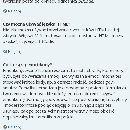
tworzenia posta po kliknięciu odnośnika
BBCode
.
Na górę
Czy można używać języka HTML?
Nie. Nie można używać i przetwarzać znaczników HTML na tej
witrynie. Większość formatowania, które dostarcza HTML można
uzyskać, używając BBCode.
Na górę
Co to są są emotikony?
Emotikony, zwane też uśmieszkami, to małe obrazki, które mogą
być użyte do wyrażania emocji. Do wyrażania emocji można też
stosować krótkie kody, np. :) oznacza radość, podczas gdy :(
smutek. Pełna lista emotikon jest dostępna z poziomu formularza
tworzenia wiadomości. Nie należy jednak nadmiernie używać
emotikon, gdyż mogą spowodować, że post stanie się nieczytelny
i moderator może podjąć decyzję o ich usunięciu bądź też
usunięciu całego posta. Administrator witryny może określić
dopuszczalny limit emotikon w poście.
Na górę