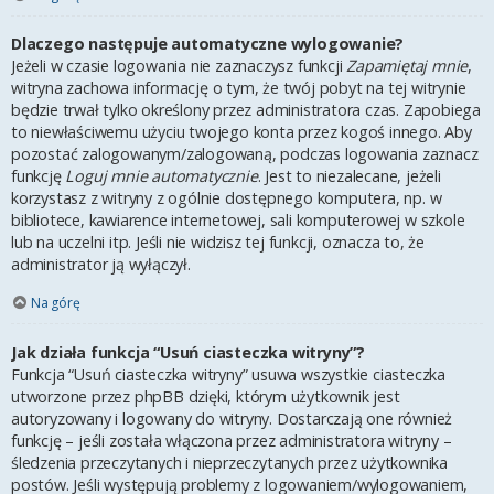
Dlaczego następuje automatyczne wylogowanie?
Jeżeli w czasie logowania nie zaznaczysz funkcji
Zapamiętaj mnie
,
witryna zachowa informację o tym, że twój pobyt na tej witrynie
będzie trwał tylko określony przez administratora czas. Zapobiega
to niewłaściwemu użyciu twojego konta przez kogoś innego. Aby
pozostać zalogowanym/zalogowaną, podczas logowania zaznacz
funkcję
Loguj mnie automatycznie
. Jest to niezalecane, jeżeli
korzystasz z witryny z ogólnie dostępnego komputera, np. w
bibliotece, kawiarence internetowej, sali komputerowej w szkole
lub na uczelni itp. Jeśli nie widzisz tej funkcji, oznacza to, że
administrator ją wyłączył.
Na górę
Jak działa funkcja “Usuń ciasteczka witryny”?
Funkcja “Usuń ciasteczka witryny” usuwa wszystkie ciasteczka
utworzone przez phpBB dzięki, którym użytkownik jest
autoryzowany i logowany do witryny. Dostarczają one również
funkcję – jeśli została włączona przez administratora witryny –
śledzenia przeczytanych i nieprzeczytanych przez użytkownika
postów. Jeśli występują problemy z logowaniem/wylogowaniem,