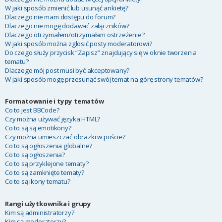
W jaki sposób zmienić lub usunąć ankietę?
Dlaczego nie mam dostępu do forum?
Dlaczego nie mogę dodawać załączników?
Dlaczego otrzymałem/otrzymałam ostrzeżenie?
W jaki sposób można zgłosić posty moderatorowi?
Do czego służy przycisk “Zapisz” znajdujący się w oknie tworzenia
tematu?
Dlaczego mój post musi być akceptowany?
W jaki sposób mogę przesunąć swój temat na górę strony tematów?
Formatowanie i typy tematów
Co to jest BBCode?
Czy można używać języka HTML?
Co to są są emotikony?
Czy można umieszczać obrazki w poście?
Co to są ogłoszenia globalne?
Co to są ogłoszenia?
Co to są przyklejone tematy?
Co to są zamknięte tematy?
Co to są ikony tematu?
Rangi użytkownika i grupy
Kim są administratorzy?
Kim są moderatorzy?