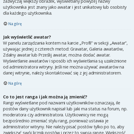
zazwyczaj większy obrazek, wyświetlany powyżej nazwy
użytkownika jest znany jako awatar i jest unikatowy lub osobisty
dla każdego użytkownika.
Na górę
Jak wyświetlić awatar?
W panelu zarządzania kontem na karcie „Profil” w sekcji „Awatar”,
używając jednej z czterech metod: Gravatar, Galeria awatarów,
Zdalny awatar lub Prześlij awatar, można dodać awatar.
Wyświetlanie awatarów i sposób ich wyświetlania są uzależnione
od administratora witryny. Jeśli nie można używać awatarów na
danej witrynie, należy skontaktować się z jej administratorem.
Na górę
Co to jest ranga i jak można ją zmienić?
Rangi wyświetlane pod nazwami użytkowników oznaczają, ile
postów dany użytkownik napisał lub jaki ma status na forum, np.
moderatora czy administratora. Użytkownicy nie mogą
bezpośrednio zmieniać stylu rang, ponieważ ustawia je
administrator witryny. Nie należy pisać postów tylko po to, aby
zwiększyć swój licznik postów i przez to swoją rangę. Większość