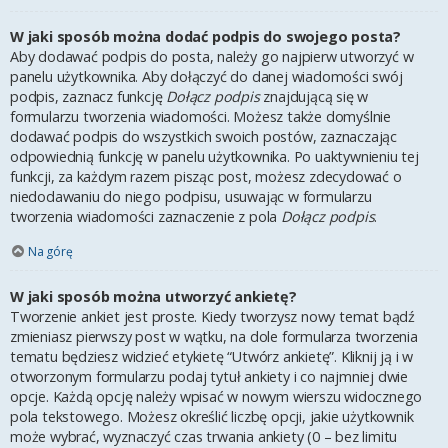
W jaki sposób można dodać podpis do swojego posta?
Aby dodawać podpis do posta, należy go najpierw utworzyć w
panelu użytkownika. Aby dołączyć do danej wiadomości swój
podpis, zaznacz funkcję
Dołącz podpis
znajdującą się w
formularzu tworzenia wiadomości. Możesz także domyślnie
dodawać podpis do wszystkich swoich postów, zaznaczając
odpowiednią funkcję w panelu użytkownika. Po uaktywnieniu tej
funkcji, za każdym razem pisząc post, możesz zdecydować o
niedodawaniu do niego podpisu, usuwając w formularzu
tworzenia wiadomości zaznaczenie z pola
Dołącz podpis
.
Na górę
W jaki sposób można utworzyć ankietę?
Tworzenie ankiet jest proste. Kiedy tworzysz nowy temat bądź
zmieniasz pierwszy post w wątku, na dole formularza tworzenia
tematu będziesz widzieć etykietę “Utwórz ankietę”. Kliknij ją i w
otworzonym formularzu podaj tytuł ankiety i co najmniej dwie
opcje. Każdą opcję należy wpisać w nowym wierszu widocznego
pola tekstowego. Możesz określić liczbę opcji, jakie użytkownik
może wybrać, wyznaczyć czas trwania ankiety (0 – bez limitu