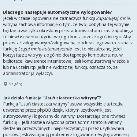
Dlaczego następuje automatyczne wylogowanie?
Jeżeli w czasie logowania nie zaznaczysz funkcji
Zapamiętaj mnie
,
witryna zachowa informację o tym, że twój pobyt na tej witrynie
będzie trwał tylko określony przez administratora czas. Zapobiega
to niewłaściwemu użyciu twojego konta przez kogoś innego. Aby
pozostać zalogowanym/zalogowaną, podczas logowania zaznacz
funkcję
Loguj mnie automatycznie
. Jest to niezalecane, jeżeli
korzystasz z witryny z ogólnie dostępnego komputera, np. w
bibliotece, kawiarence internetowej, sali komputerowej w szkole
lub na uczelni itp. Jeśli nie widzisz tej funkcji, oznacza to, że
administrator ją wyłączył.
Na górę
Jak działa funkcja “Usuń ciasteczka witryny”?
Funkcja “Usuń ciasteczka witryny” usuwa wszystkie ciasteczka
utworzone przez phpBB dzięki, którym użytkownik jest
autoryzowany i logowany do witryny. Dostarczają one również
funkcję – jeśli została włączona przez administratora witryny –
śledzenia przeczytanych i nieprzeczytanych przez użytkownika
postów. Jeśli występują problemy z logowaniem/wylogowaniem,