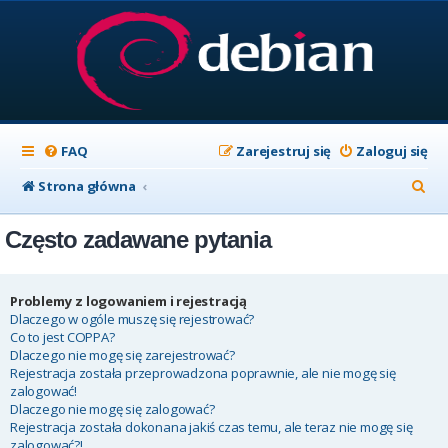
FAQ
Zarejestruj się
Zaloguj się
S
Strona główna
z
Często zadawane pytania
u
k
a
Problemy z logowaniem i rejestracją
Dlaczego w ogóle muszę się rejestrować?
j
Co to jest COPPA?
Dlaczego nie mogę się zarejestrować?
Rejestracja została przeprowadzona poprawnie, ale nie mogę się
zalogować!
Dlaczego nie mogę się zalogować?
Rejestracja została dokonana jakiś czas temu, ale teraz nie mogę się
zalogować?!