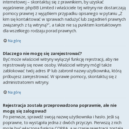
internetowej – skontaktuj się z prawnikiem, by uzyskać
wyjaśnienie. phpBB Limited i właściciele tej witryny nie dostarczają
pomocy prawnej z wyjątkiem przypadku opisanego w pytaniu „Z
kim się kontaktować w sprawach nadużyć lub zagadnień prawnych
związanych z tą witryną?”, a także nie są punktem kontaktowym
dla wszelkiego rodzaju porad prawnych.
Na górę
Dlaczego nie mogę się zarejestrować?
Być może właściciel witryny wyłączył funkcję rejestracji, aby nie
rejestrowały się nowe osoby. Właściciel witryny mógł także
zablokować twój adres IP lub zabronił nazwy użytkownika, którą
próbujesz zarejestrować. W sprawie pomocy, skontaktuj się z
administratorem witryny.
Na górę
Rejestracja została przeprowadzona poprawnie, ale nie
mogę się zalogować!
Po pierwsze, sprawdź swoją nazwę użytkownika i hasło. Jeśli są
poprawne, to wystąpiła jedna z dwóch przyczyn. Pierwszą z nich
może być włączona funkcja COPPA, a w czasie rejestracji została