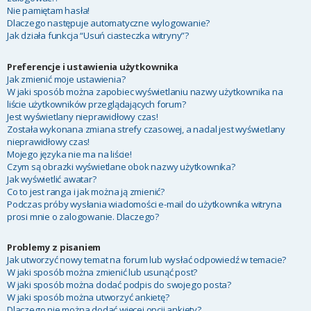
Nie pamiętam hasła!
Dlaczego następuje automatyczne wylogowanie?
Jak działa funkcja “Usuń ciasteczka witryny”?
Preferencje i ustawienia użytkownika
Jak zmienić moje ustawienia?
W jaki sposób można zapobiec wyświetlaniu nazwy użytkownika na
liście użytkowników przeglądających forum?
Jest wyświetlany nieprawidłowy czas!
Została wykonana zmiana strefy czasowej, a nadal jest wyświetlany
nieprawidłowy czas!
Mojego języka nie ma na liście!
Czym są obrazki wyświetlane obok nazwy użytkownika?
Jak wyświetlić awatar?
Co to jest ranga i jak można ją zmienić?
Podczas próby wysłania wiadomości e-mail do użytkownika witryna
prosi mnie o zalogowanie. Dlaczego?
Problemy z pisaniem
Jak utworzyć nowy temat na forum lub wysłać odpowiedź w temacie?
W jaki sposób można zmienić lub usunąć post?
W jaki sposób można dodać podpis do swojego posta?
W jaki sposób można utworzyć ankietę?
Dlaczego nie można dodać więcej opcji ankiety?