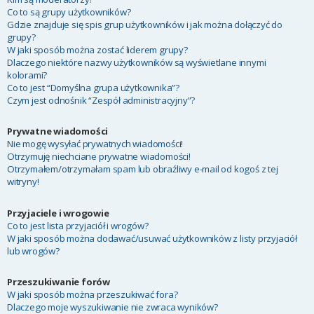
Co to są grupy użytkowników?
Gdzie znajduje się spis grup użytkowników i jak można dołączyć do
grupy?
W jaki sposób można zostać liderem grupy?
Dlaczego niektóre nazwy użytkowników są wyświetlane innymi
kolorami?
Co to jest “Domyślna grupa użytkownika”?
Czym jest odnośnik “Zespół administracyjny”?
Prywatne wiadomości
Nie mogę wysyłać prywatnych wiadomości!
Otrzymuję niechciane prywatne wiadomości!
Otrzymałem/otrzymałam spam lub obraźliwy e-mail od kogoś z tej
witryny!
Przyjaciele i wrogowie
Co to jest lista przyjaciół i wrogów?
W jaki sposób można dodawać/usuwać użytkowników z listy przyjaciół
lub wrogów?
Przeszukiwanie forów
W jaki sposób można przeszukiwać fora?
Dlaczego moje wyszukiwanie nie zwraca wyników?