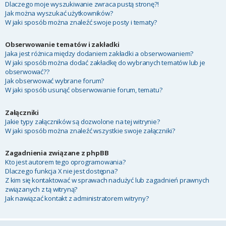
Dlaczego moje wyszukiwanie zwraca pustą stronę?!
Jak można wyszukać użytkowników?
W jaki sposób można znaleźć swoje posty i tematy?
Obserwowanie tematów i zakładki
Jaka jest różnica między dodaniem zakładki a obserwowaniem?
W jaki sposób można dodać zakładkę do wybranych tematów lub je
obserwować??
Jak obserwować wybrane forum?
W jaki sposób usunąć obserwowanie forum, tematu?
Załączniki
Jakie typy załączników są dozwolone na tej witrynie?
W jaki sposób można znaleźć wszystkie swoje załączniki?
Zagadnienia związane z phpBB
Kto jest autorem tego oprogramowania?
Dlaczego funkcja X nie jest dostępna?
Z kim się kontaktować w sprawach nadużyć lub zagadnień prawnych
związanych z tą witryną?
Jak nawiązać kontakt z administratorem witryny?