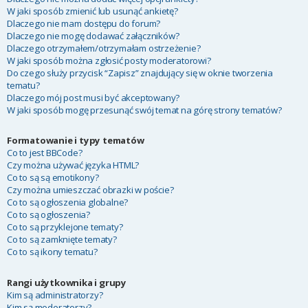
W jaki sposób zmienić lub usunąć ankietę?
Dlaczego nie mam dostępu do forum?
Dlaczego nie mogę dodawać załączników?
Dlaczego otrzymałem/otrzymałam ostrzeżenie?
W jaki sposób można zgłosić posty moderatorowi?
Do czego służy przycisk “Zapisz” znajdujący się w oknie tworzenia
tematu?
Dlaczego mój post musi być akceptowany?
W jaki sposób mogę przesunąć swój temat na górę strony tematów?
Formatowanie i typy tematów
Co to jest BBCode?
Czy można używać języka HTML?
Co to są są emotikony?
Czy można umieszczać obrazki w poście?
Co to są ogłoszenia globalne?
Co to są ogłoszenia?
Co to są przyklejone tematy?
Co to są zamknięte tematy?
Co to są ikony tematu?
Rangi użytkownika i grupy
Kim są administratorzy?
Kim są moderatorzy?