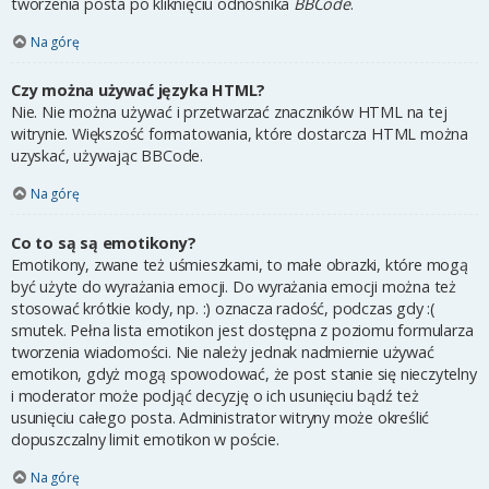
tworzenia posta po kliknięciu odnośnika
BBCode
.
Na górę
Czy można używać języka HTML?
Nie. Nie można używać i przetwarzać znaczników HTML na tej
witrynie. Większość formatowania, które dostarcza HTML można
uzyskać, używając BBCode.
Na górę
Co to są są emotikony?
Emotikony, zwane też uśmieszkami, to małe obrazki, które mogą
być użyte do wyrażania emocji. Do wyrażania emocji można też
stosować krótkie kody, np. :) oznacza radość, podczas gdy :(
smutek. Pełna lista emotikon jest dostępna z poziomu formularza
tworzenia wiadomości. Nie należy jednak nadmiernie używać
emotikon, gdyż mogą spowodować, że post stanie się nieczytelny
i moderator może podjąć decyzję o ich usunięciu bądź też
usunięciu całego posta. Administrator witryny może określić
dopuszczalny limit emotikon w poście.
Na górę