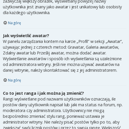
zazwyczaj większy obrazek, wyświetlany powyżej nazwy
użytkownika jest znany jako awatar i jest unikatowy lub osobisty
dla każdego użytkownika.
Na górę
Jak wyświetlić awatar?
W panelu zarządzania kontem na karcie „Profil” w sekcji „Awatar”,
używając jednej z czterech metod: Gravatar, Galeria awatarów,
Zdalny awatar lub Prześlij awatar, można dodać awatar.
Wyświetlanie awatarów i sposób ich wyświetlania są uzależnione
od administratora witryny. Jeśli nie można używać awatarów na
danej witrynie, należy skontaktować się z jej administratorem.
Na górę
Co to jest ranga i jak można ją zmienić?
Rangi wyświetlane pod nazwami użytkowników oznaczają, ile
postów dany użytkownik napisał lub jaki ma status na forum, np.
moderatora czy administratora. Użytkownicy nie mogą
bezpośrednio zmieniać stylu rang, ponieważ ustawia je
administrator witryny. Nie należy pisać postów tylko po to, aby
zwiększyć swój licznik postów i przez to swoją rangę. Większość