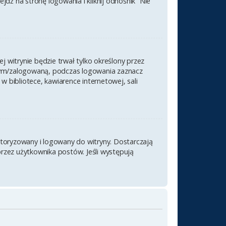
ź na stronę logowania i kliknij odnośnik “Nie
j witrynie będzie trwał tylko określony przez
nym/zalogowaną, podczas logowania zaznacz
 w bibliotece, kawiarence internetowej, sali
utoryzowany i logowany do witryny. Dostarczają
przez użytkownika postów. Jeśli występują