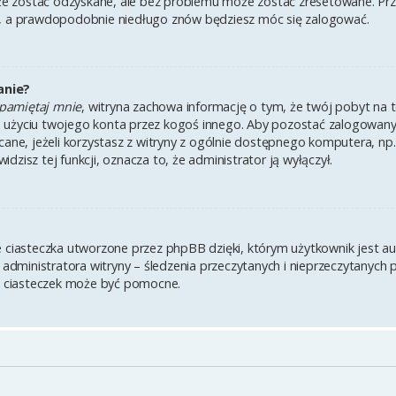
 zostać odzyskane, ale bez problemu może zostać zresetowane. Przejd
i, a prawdopodobnie niedługo znów będziesz móc się zalogować.
anie?
pamiętaj mnie
, witryna zachowa informację o tym, że twój pobyt na te
u użyciu twojego konta przez kogoś innego. Aby pozostać zalogowa
lecane, jeżeli korzystasz z witryny z ogólnie dostępnego komputera, np.
widzisz tej funkcji, oznacza to, że administrator ją wyłączył.
e ciasteczka utworzone przez phpBB dzięki, którym użytkownik jest a
z administratora witryny – śledzenia przeczytanych i nieprzeczytanych 
 ciasteczek może być pomocne.