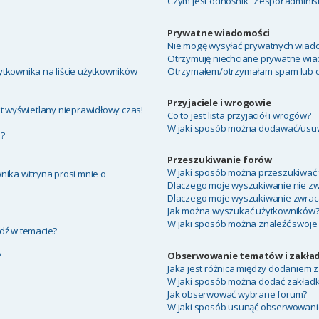
Czym jest odnośnik “Zespół adminis
Prywatne wiadomości
Nie mogę wysyłać prywatnych wiado
Otrzymuję niechciane prywatne wia
tkownika na liście użytkowników
Otrzymałem/otrzymałam spam lub obr
Przyjaciele i wrogowie
t wyświetlany nieprawidłowy czas!
Co to jest lista przyjaciół i wrogów?
W jaki sposób można dodawać/usuwa
a?
Przeszukiwanie forów
W jaki sposób można przeszukiwać 
nika witryna prosi mnie o
Dlaczego moje wyszukiwanie nie z
Dlaczego moje wyszukiwanie zwraca
Jak można wyszukać użytkowników
W jaki sposób można znaleźć swoje 
dź w temacie?
Obserwowanie tematów i zakład
?
Jaka jest różnica między dodaniem
W jaki sposób można dodać zakład
Jak obserwować wybrane forum?
W jaki sposób usunąć obserwowani