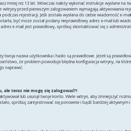
asz mniej niż 13 lat. Wówczas należy wykonać instrukcje wysłane na twój
e witryny przed pierwszym zalogowaniem wymagają aktywowania rejest
 podczas rejestracji. Jeśli została wysłana do ciebie wiadomość e-mai
 dotarła, być może został podany nieprawidłowy adres e-mail lub wiad
adres e-mail jest prawidłowy, spróbuj skontaktować się z administra
twoja nazwa użytkownika i hasło są prawidłowe. Jeżeli są prawidłowe,
ieństwo, że problem powoduje błędna konfiguracja witryny, na której 
go naprawić.
u, ale teraz nie mogę się zalogować?!
ktywował lub usunął twoje konto. Wiele witryn, aby zmniejszyć rozmi
k się stało, spróbuj zarejestrować się ponownie i bądź bardziej aktyw