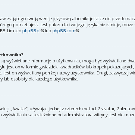
zawierającego twoją wersję językową albo nikt jeszcze nie przetłumac
órego potrzebujesz. Jeśli pakiet dla twojego języka nie istnieje, może
pBB Limited
phpBB.pl
® lub
phpBB.com
®
ytkownika?
 są wyświetlane informacje o użytkowniku, mogą być wyświetlane dwa 
ylu jest on w formie gwiazdek, kwadracików lub kropek pokazujących,
ynie. Jest on wyświetlany poniżej nazwy użytkownika. Drugi, zazwyczaj
wy lub osobisty dla każdego użytkownika.
sekcji „Awatar”, używając jednej z czterech metod: Gravatar, Galeria 
wyświetlania są uzależnione od administratora witryny. Jeśli nie moż