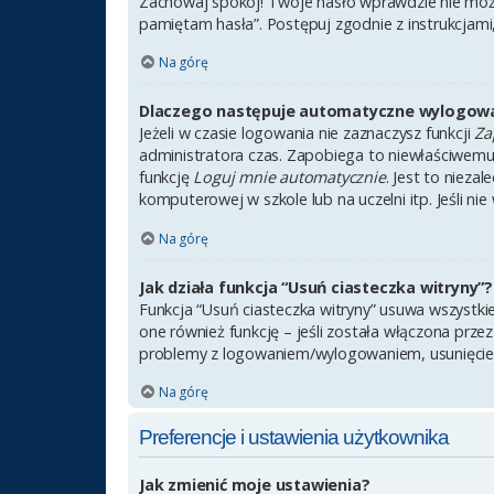
Zachowaj spokój! Twoje hasło wprawdzie nie może
pamiętam hasła”. Postępuj zgodnie z instrukcjam
Na górę
Dlaczego następuje automatyczne wylogow
Jeżeli w czasie logowania nie zaznaczysz funkcji
Za
administratora czas. Zapobiega to niewłaściwem
funkcję
Loguj mnie automatycznie
. Jest to nieza
komputerowej w szkole lub na uczelni itp. Jeśli nie 
Na górę
Jak działa funkcja “Usuń ciasteczka witryny”?
Funkcja “Usuń ciasteczka witryny” usuwa wszystki
one również funkcję – jeśli została włączona prze
problemy z logowaniem/wylogowaniem, usunięcie
Na górę
Preferencje i ustawienia użytkownika
Jak zmienić moje ustawienia?