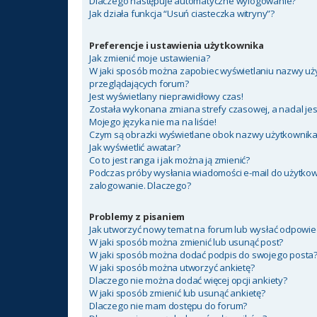
Dlaczego następuje automatyczne wylogowanie?
Jak działa funkcja “Usuń ciasteczka witryny”?
Preferencje i ustawienia użytkownika
Jak zmienić moje ustawienia?
W jaki sposób można zapobiec wyświetlaniu nazwy uży
przeglądających forum?
Jest wyświetlany nieprawidłowy czas!
Została wykonana zmiana strefy czasowej, a nadal jes
Mojego języka nie ma na liście!
Czym są obrazki wyświetlane obok nazwy użytkownik
Jak wyświetlić awatar?
Co to jest ranga i jak można ją zmienić?
Podczas próby wysłania wiadomości e-mail do użytkow
zalogowanie. Dlaczego?
Problemy z pisaniem
Jak utworzyć nowy temat na forum lub wysłać odpowie
W jaki sposób można zmienić lub usunąć post?
W jaki sposób można dodać podpis do swojego posta
W jaki sposób można utworzyć ankietę?
Dlaczego nie można dodać więcej opcji ankiety?
W jaki sposób zmienić lub usunąć ankietę?
Dlaczego nie mam dostępu do forum?