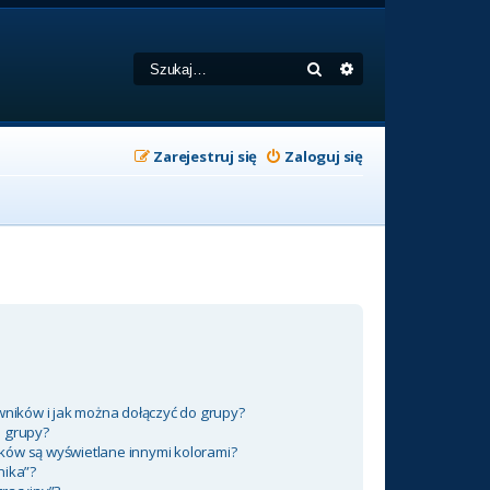
Szukaj
Wyszukiwanie zaa
Zarejestruj się
Zaloguj się
wników i jak można dołączyć do grupy?
m grupy?
ków są wyświetlane innymi kolorami?
nika”?