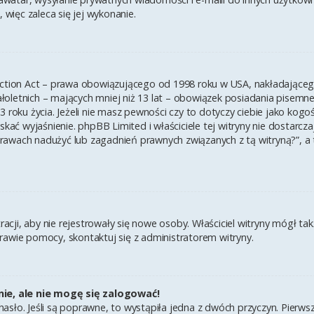
 więc zaleca się jej wykonanie.
ection Act – prawa obowiązującego od 1998 roku w USA, nakładającego 
łoletnich – mających mniej niż 13 lat – obowiązek posiadania pisem
3 roku życia. Jeżeli nie masz pewności czy to dotyczy ciebie jako kogo
yskać wyjaśnienie. phpBB Limited i właściciele tej witryny nie dostar
rawach nadużyć lub zagadnień prawnych związanych z tą witryną?”, a
tracji, aby nie rejestrowały się nowe osoby. Właściciel witryny mógł t
rawie pomocy, skontaktuj się z administratorem witryny.
ie, ale nie mogę się zalogować!
asło. Jeśli są poprawne, to wystąpiła jedna z dwóch przyczyn. Pierw