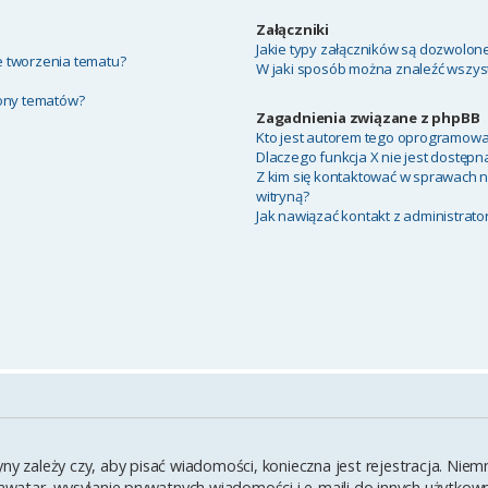
Załączniki
Jakie typy załączników są dozwolone 
ie tworzenia tematu?
W jaki sposób można znaleźć wszyst
rony tematów?
Zagadnienia związane z phpBB
Kto jest autorem tego oprogramowa
Dlaczego funkcja X nie jest dostępn
Z kim się kontaktować w sprawach 
witryną?
Jak nawiązać kontakt z administrato
yny zależy czy, aby pisać wiadomości, konieczna jest rejestracja. Ni
y awatar, wysyłanie prywatnych wiadomości i e-maili do innych użytko