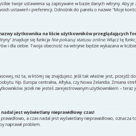
ystkie twoje ustawienia są zapisywane w bazie danych witryny. Aby je
h ustawień i preferencji. Odnośnik do panelu o nazwie “Moje konto” 
nazwy użytkownika na liście użytkowników przeglądających f
ryny” znajduje się funkcja
Nie pokazuj statusu online
. Włącz tę funk
ów i dla ciebie. Twoja obecność na witrynie będzie wykazana w liczbi
asowej, niż ta, w której się znajdujesz. Jeśli tak właśnie jest, przejdź
bytu. Np. Europa centralna, Afryka, czy Nowa Zelandia. Zmiana strefy
tkowników. Jeżeli nie jesteś zarejestrowanym użytkownikiem – teraz 
nadal jest wyświetlany nieprawidłowy czas!
 prawidłowo, a czas nadal jest wyświetlany nieprawidłowo, oznacza to
by naprawił problem.