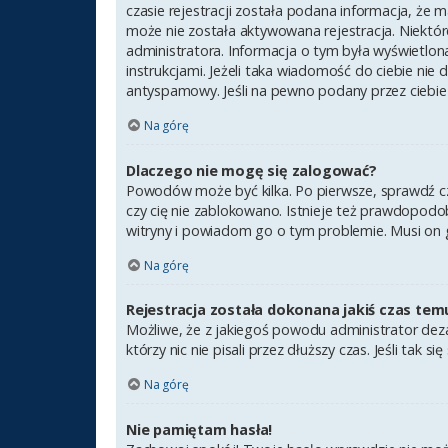
czasie rejestracji została podana informacja, że m
może nie została aktywowana rejestracja. Niektór
administratora. Informacja o tym była wyświetlona
instrukcjami. Jeżeli taka wiadomość do ciebie nie
antyspamowy. Jeśli na pewno podany przez ciebie 
Na górę
Dlaczego nie mogę się zalogować?
Powodów może być kilka. Po pierwsze, sprawdź czy 
czy cię nie zablokowano. Istnieje też prawdopodob
witryny i powiadom go o tym problemie. Musi on 
Na górę
Rejestracja została dokonana jakiś czas tem
Możliwe, że z jakiegoś powodu administrator deza
którzy nic nie pisali przez dłuższy czas. Jeśli ta
Na górę
Nie pamiętam hasła!