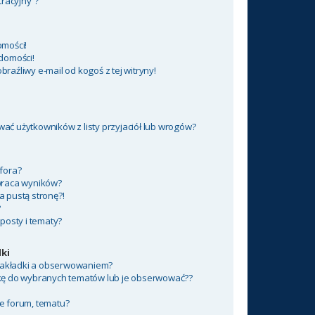
tracyjny”?
mości!
domości!
aźliwy e-mail od kogoś z tej witryny!
ć użytkowników z listy przyjaciół lub wrogów?
fora?
wraca wyników?
 pustą stronę?!
?
posty i tematy?
ki
 zakładki a obserwowaniem?
kę do wybranych tematów lub je obserwować??
e forum, tematu?