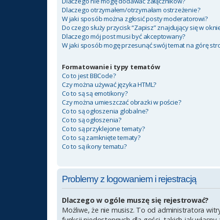
Dlaczego nie mogę dodawać załączników?
Dlaczego otrzymałem/otrzymałam ostrzeżenie?
W jaki sposób można zgłosić posty moderatorowi?
Do czego służy przycisk “Zapisz” znajdujący się w okn
Dlaczego mój post musi być akceptowany?
W jaki sposób mogę przesunąć swój temat na górę st
Formatowanie i typy tematów
Co to jest BBCode?
Czy można używać języka HTML?
Co to są są emotikony?
Czy można umieszczać obrazki w poście?
Co to są ogłoszenia globalne?
Co to są ogłoszenia?
Co to są przyklejone tematy?
Co to są zamknięte tematy?
Co to są ikony tematu?
Problemy z logowaniem i rejestracją
Dlaczego w ogóle muszę się rejestrować?
Możliwe, że nie musisz. To od administratora witr
funkcji niedostępnych dla gości, takich jak własn