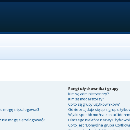
Rangi użytkownika i grupy
Kim są administratorzy?
Kim są moderatorzy?
Co to są grupy użytkowników?
ie mogę się zalogować!
Gdzie znajduje się spis grup użytko
W jaki sposób można zostać lidere
az nie mogę się zalogować?!
Dlaczego niektóre nazwy użytkowni
Co to jest “Domyślna grupa użytkow