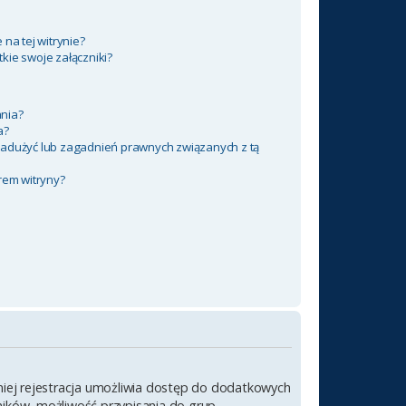
na tej witrynie?
kie swoje załączniki?
nia?
a?
nadużyć lub zagadnień prawnych związanych z tą
rem witryny?
emniej rejestracja umożliwia dostęp do dodatkowych
wników, możliwość przypisania do grup