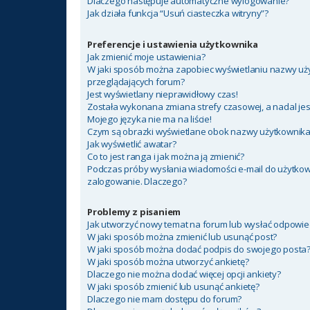
Dlaczego następuje automatyczne wylogowanie?
Jak działa funkcja “Usuń ciasteczka witryny”?
Preferencje i ustawienia użytkownika
Jak zmienić moje ustawienia?
W jaki sposób można zapobiec wyświetlaniu nazwy uży
przeglądających forum?
Jest wyświetlany nieprawidłowy czas!
Została wykonana zmiana strefy czasowej, a nadal jes
Mojego języka nie ma na liście!
Czym są obrazki wyświetlane obok nazwy użytkownik
Jak wyświetlić awatar?
Co to jest ranga i jak można ją zmienić?
Podczas próby wysłania wiadomości e-mail do użytkow
zalogowanie. Dlaczego?
Problemy z pisaniem
Jak utworzyć nowy temat na forum lub wysłać odpowie
W jaki sposób można zmienić lub usunąć post?
W jaki sposób można dodać podpis do swojego posta
W jaki sposób można utworzyć ankietę?
Dlaczego nie można dodać więcej opcji ankiety?
W jaki sposób zmienić lub usunąć ankietę?
Dlaczego nie mam dostępu do forum?