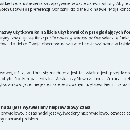
ystkie twoje ustawienia są zapisywane w bazie danych witryny. Aby je
h ustawień i preferencji. Odnośnik do panelu o nazwie “Moje konto” 
nazwy użytkownika na liście użytkowników przeglądających f
ryny” znajduje się funkcja
Nie pokazuj statusu online
. Włącz tę funk
ów i dla ciebie. Twoja obecność na witrynie będzie wykazana w liczbi
asowej, niż ta, w której się znajdujesz. Jeśli tak właśnie jest, przejdź
bytu. Np. Europa centralna, Afryka, czy Nowa Zelandia. Zmiana strefy
tkowników. Jeżeli nie jesteś zarejestrowanym użytkownikiem – teraz 
nadal jest wyświetlany nieprawidłowy czas!
 prawidłowo, a czas nadal jest wyświetlany nieprawidłowo, oznacza to
by naprawił problem.