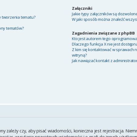
Załączniki
Jakie typy załączników są dozwolone 
ie tworzenia tematu?
W jaki sposób można znaleźć wszyst
rony tematów?
Zagadnienia związane z phpBB
Kto jest autorem tego oprogramowa
Dlaczego funkcja X nie jest dostępn
Z kim się kontaktować w sprawach 
witryną?
Jak nawiązać kontakt z administrato
yny zależy czy, aby pisać wiadomości, konieczna jest rejestracja. Ni
y awatar, wysyłanie prywatnych wiadomości i e-maili do innych użytko