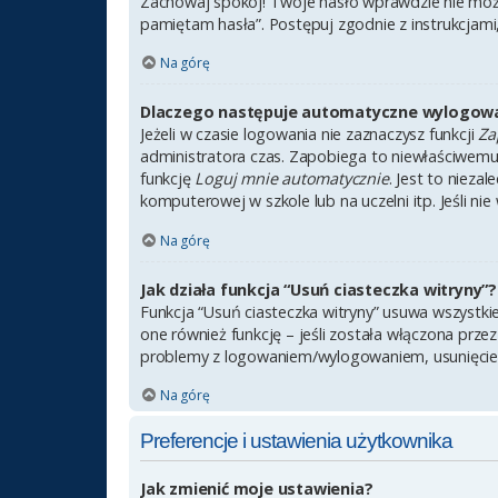
Zachowaj spokój! Twoje hasło wprawdzie nie może
pamiętam hasła”. Postępuj zgodnie z instrukcjam
Na górę
Dlaczego następuje automatyczne wylogow
Jeżeli w czasie logowania nie zaznaczysz funkcji
Za
administratora czas. Zapobiega to niewłaściwem
funkcję
Loguj mnie automatycznie
. Jest to nieza
komputerowej w szkole lub na uczelni itp. Jeśli nie 
Na górę
Jak działa funkcja “Usuń ciasteczka witryny”?
Funkcja “Usuń ciasteczka witryny” usuwa wszystki
one również funkcję – jeśli została włączona prze
problemy z logowaniem/wylogowaniem, usunięcie
Na górę
Preferencje i ustawienia użytkownika
Jak zmienić moje ustawienia?