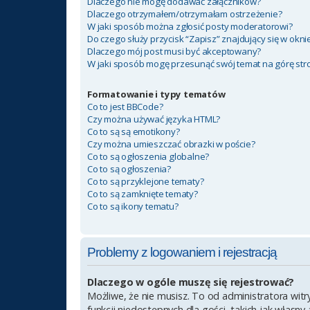
Dlaczego nie mogę dodawać załączników?
Dlaczego otrzymałem/otrzymałam ostrzeżenie?
W jaki sposób można zgłosić posty moderatorowi?
Do czego służy przycisk “Zapisz” znajdujący się w okn
Dlaczego mój post musi być akceptowany?
W jaki sposób mogę przesunąć swój temat na górę st
Formatowanie i typy tematów
Co to jest BBCode?
Czy można używać języka HTML?
Co to są są emotikony?
Czy można umieszczać obrazki w poście?
Co to są ogłoszenia globalne?
Co to są ogłoszenia?
Co to są przyklejone tematy?
Co to są zamknięte tematy?
Co to są ikony tematu?
Problemy z logowaniem i rejestracją
Dlaczego w ogóle muszę się rejestrować?
Możliwe, że nie musisz. To od administratora witr
funkcji niedostępnych dla gości, takich jak własn