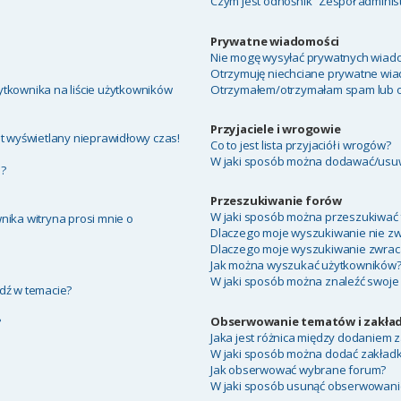
Czym jest odnośnik “Zespół adminis
Prywatne wiadomości
Nie mogę wysyłać prywatnych wiado
Otrzymuję niechciane prywatne wia
tkownika na liście użytkowników
Otrzymałem/otrzymałam spam lub obr
Przyjaciele i wrogowie
t wyświetlany nieprawidłowy czas!
Co to jest lista przyjaciół i wrogów?
W jaki sposób można dodawać/usuwa
a?
Przeszukiwanie forów
W jaki sposób można przeszukiwać 
nika witryna prosi mnie o
Dlaczego moje wyszukiwanie nie z
Dlaczego moje wyszukiwanie zwraca
Jak można wyszukać użytkowników
W jaki sposób można znaleźć swoje 
dź w temacie?
Obserwowanie tematów i zakład
?
Jaka jest różnica między dodaniem
W jaki sposób można dodać zakład
Jak obserwować wybrane forum?
W jaki sposób usunąć obserwowani