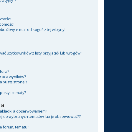
tracyjny”?
mości!
domości!
aźliwy e-mail od kogoś z tej witryny!
ć użytkowników z listy przyjaciół lub wrogów?
fora?
wraca wyników?
 pustą stronę?!
?
posty i tematy?
ki
 zakładki a obserwowaniem?
kę do wybranych tematów lub je obserwować??
e forum, tematu?