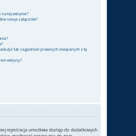
na tej witrynie?
kie swoje załączniki?
nia?
a?
nadużyć lub zagadnień prawnych związanych z tą
rem witryny?
emniej rejestracja umożliwia dostęp do dodatkowych
wników, możliwość przypisania do grup