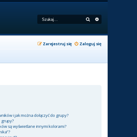
Szukaj
Wyszukiwanie zaa
Zarejestruj się
Zaloguj się
wników i jak można dołączyć do grupy?
m grupy?
ków są wyświetlane innymi kolorami?
nika”?