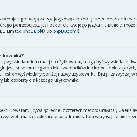
zawierającego twoją wersję językową albo nikt jeszcze nie przetłumac
órego potrzebujesz. Jeśli pakiet dla twojego języka nie istnieje, może
pBB Limited
phpBB.pl
® lub
phpBB.com
®
ytkownika?
 są wyświetlane informacje o użytkowniku, mogą być wyświetlane dwa 
ylu jest on w formie gwiazdek, kwadracików lub kropek pokazujących,
ynie. Jest on wyświetlany poniżej nazwy użytkownika. Drugi, zazwyczaj
wy lub osobisty dla każdego użytkownika.
sekcji „Awatar”, używając jednej z czterech metod: Gravatar, Galeria 
wyświetlania są uzależnione od administratora witryny. Jeśli nie moż