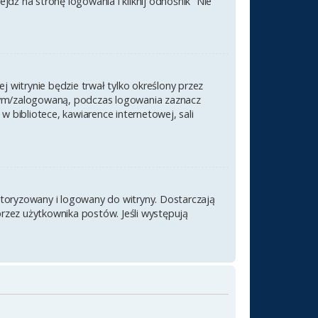
ź na stronę logowania i kliknij odnośnik “Nie
j witrynie będzie trwał tylko określony przez
nym/zalogowaną, podczas logowania zaznacz
 w bibliotece, kawiarence internetowej, sali
utoryzowany i logowany do witryny. Dostarczają
przez użytkownika postów. Jeśli występują