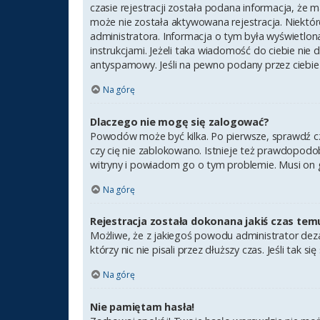
czasie rejestracji została podana informacja, że m
może nie została aktywowana rejestracja. Niektór
administratora. Informacja o tym była wyświetlona
instrukcjami. Jeżeli taka wiadomość do ciebie nie
antyspamowy. Jeśli na pewno podany przez ciebie 
Na górę
Dlaczego nie mogę się zalogować?
Powodów może być kilka. Po pierwsze, sprawdź czy 
czy cię nie zablokowano. Istnieje też prawdopodob
witryny i powiadom go o tym problemie. Musi on 
Na górę
Rejestracja została dokonana jakiś czas tem
Możliwe, że z jakiegoś powodu administrator deza
którzy nic nie pisali przez dłuższy czas. Jeśli ta
Na górę
Nie pamiętam hasła!