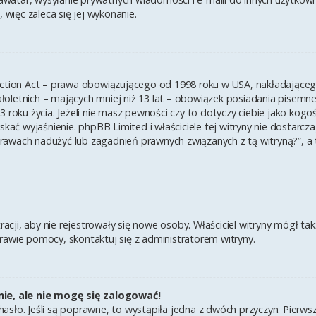
 więc zaleca się jej wykonanie.
ection Act – prawa obowiązującego od 1998 roku w USA, nakładającego 
łoletnich – mających mniej niż 13 lat – obowiązek posiadania pisem
3 roku życia. Jeżeli nie masz pewności czy to dotyczy ciebie jako kogo
yskać wyjaśnienie. phpBB Limited i właściciele tej witryny nie dostar
rawach nadużyć lub zagadnień prawnych związanych z tą witryną?”, a
tracji, aby nie rejestrowały się nowe osoby. Właściciel witryny mógł t
rawie pomocy, skontaktuj się z administratorem witryny.
ie, ale nie mogę się zalogować!
asło. Jeśli są poprawne, to wystąpiła jedna z dwóch przyczyn. Pierw