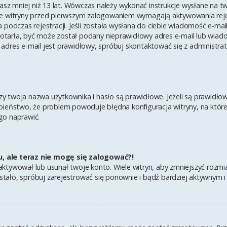
asz mniej niż 13 lat. Wówczas należy wykonać instrukcje wysłane na twój
e witryny przed pierwszym zalogowaniem wymagają aktywowania rejest
 podczas rejestracji. Jeśli została wysłana do ciebie wiadomość e-mai
 dotarła, być może został podany nieprawidłowy adres e-mail lub wiad
adres e-mail jest prawidłowy, spróbuj skontaktować się z administra
twoja nazwa użytkownika i hasło są prawidłowe. Jeżeli są prawidłowe,
ieństwo, że problem powoduje błędna konfiguracja witryny, na której 
go naprawić.
u, ale teraz nie mogę się zalogować?!
ktywował lub usunął twoje konto. Wiele witryn, aby zmniejszyć rozmi
k się stało, spróbuj zarejestrować się ponownie i bądź bardziej aktyw