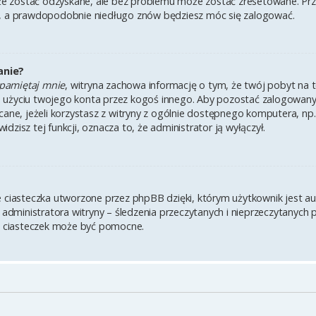
 zostać odzyskane, ale bez problemu może zostać zresetowane. Przejd
i, a prawdopodobnie niedługo znów będziesz móc się zalogować.
anie?
pamiętaj mnie
, witryna zachowa informację o tym, że twój pobyt na te
u użyciu twojego konta przez kogoś innego. Aby pozostać zalogowa
lecane, jeżeli korzystasz z witryny z ogólnie dostępnego komputera, np.
widzisz tej funkcji, oznacza to, że administrator ją wyłączył.
e ciasteczka utworzone przez phpBB dzięki, którym użytkownik jest a
z administratora witryny – śledzenia przeczytanych i nieprzeczytanych 
 ciasteczek może być pomocne.