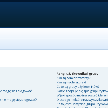
Rangi użytkownika i grupy
Kim są administratorzy?
Kim są moderatorzy?
Co to są grupy użytkowników?
ie mogę się zalogować!
Gdzie znajduje się spis grup użytko
W jaki sposób można zostać lidere
az nie mogę się zalogować?!
Dlaczego niektóre nazwy użytkowni
Co to jest “Domyślna grupa użytkow