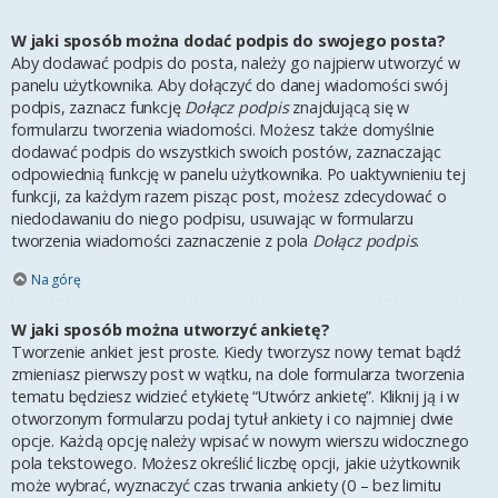
W jaki sposób można dodać podpis do swojego posta?
Aby dodawać podpis do posta, należy go najpierw utworzyć w
panelu użytkownika. Aby dołączyć do danej wiadomości swój
podpis, zaznacz funkcję
Dołącz podpis
znajdującą się w
formularzu tworzenia wiadomości. Możesz także domyślnie
dodawać podpis do wszystkich swoich postów, zaznaczając
odpowiednią funkcję w panelu użytkownika. Po uaktywnieniu tej
funkcji, za każdym razem pisząc post, możesz zdecydować o
niedodawaniu do niego podpisu, usuwając w formularzu
tworzenia wiadomości zaznaczenie z pola
Dołącz podpis
.
Na górę
W jaki sposób można utworzyć ankietę?
Tworzenie ankiet jest proste. Kiedy tworzysz nowy temat bądź
zmieniasz pierwszy post w wątku, na dole formularza tworzenia
tematu będziesz widzieć etykietę “Utwórz ankietę”. Kliknij ją i w
otworzonym formularzu podaj tytuł ankiety i co najmniej dwie
opcje. Każdą opcję należy wpisać w nowym wierszu widocznego
pola tekstowego. Możesz określić liczbę opcji, jakie użytkownik
może wybrać, wyznaczyć czas trwania ankiety (0 – bez limitu