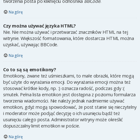
tworzenia posta po kliknięciu odnośnika
BBCode
.
Na górę
Czy można używać języka HTML?
Nie. Nie można używać i przetwarzać znaczników HTML na tej
witrynie. Większość formatowania, które dostarcza HTML można
uzyskać, używając BBCode.
Na górę
Co to są są emotikony?
Emotikony, zwane też uśmieszkami, to małe obrazki, które mogą
być użyte do wyrażania emocji. Do wyrażania emocji można też
stosować krótkie kody, np. :) oznacza radość, podczas gdy :(
smutek. Pełna lista emotikon jest dostępna z poziomu formularza
tworzenia wiadomości. Nie należy jednak nadmiernie używać
emotikon, gdyż mogą spowodować, że post stanie się nieczytelny
i moderator może podjąć decyzję o ich usunięciu bądź też
usunięciu całego posta. Administrator witryny może określić
dopuszczalny limit emotikon w poście.
Na górę