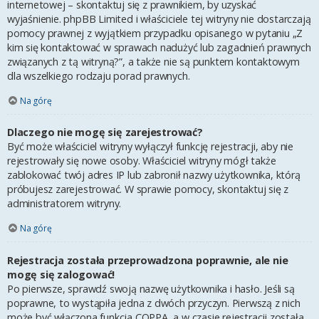
internetowej – skontaktuj się z prawnikiem, by uzyskać
wyjaśnienie. phpBB Limited i właściciele tej witryny nie dostarczają
pomocy prawnej z wyjątkiem przypadku opisanego w pytaniu „Z
kim się kontaktować w sprawach nadużyć lub zagadnień prawnych
związanych z tą witryną?”, a także nie są punktem kontaktowym
dla wszelkiego rodzaju porad prawnych.
Na górę
Dlaczego nie mogę się zarejestrować?
Być może właściciel witryny wyłączył funkcję rejestracji, aby nie
rejestrowały się nowe osoby. Właściciel witryny mógł także
zablokować twój adres IP lub zabronił nazwy użytkownika, którą
próbujesz zarejestrować. W sprawie pomocy, skontaktuj się z
administratorem witryny.
Na górę
Rejestracja została przeprowadzona poprawnie, ale nie
mogę się zalogować!
Po pierwsze, sprawdź swoją nazwę użytkownika i hasło. Jeśli są
poprawne, to wystąpiła jedna z dwóch przyczyn. Pierwszą z nich
może być włączona funkcja COPPA, a w czasie rejestracji została