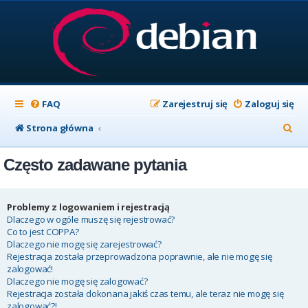
FAQ
Zarejestruj się
Zaloguj się
S
Strona główna
z
Często zadawane pytania
u
k
a
Problemy z logowaniem i rejestracją
Dlaczego w ogóle muszę się rejestrować?
j
Co to jest COPPA?
Dlaczego nie mogę się zarejestrować?
Rejestracja została przeprowadzona poprawnie, ale nie mogę się
zalogować!
Dlaczego nie mogę się zalogować?
Rejestracja została dokonana jakiś czas temu, ale teraz nie mogę się
zalogować?!