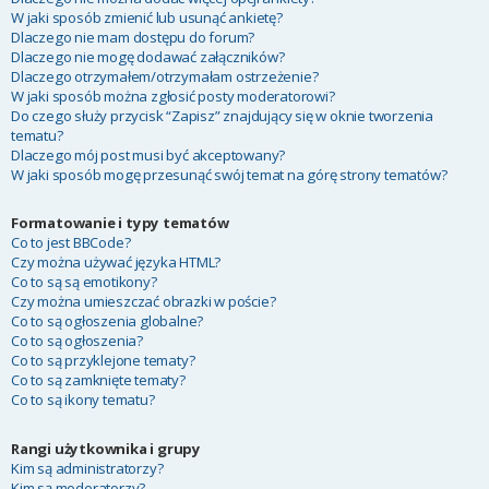
W jaki sposób zmienić lub usunąć ankietę?
Dlaczego nie mam dostępu do forum?
Dlaczego nie mogę dodawać załączników?
Dlaczego otrzymałem/otrzymałam ostrzeżenie?
W jaki sposób można zgłosić posty moderatorowi?
Do czego służy przycisk “Zapisz” znajdujący się w oknie tworzenia
tematu?
Dlaczego mój post musi być akceptowany?
W jaki sposób mogę przesunąć swój temat na górę strony tematów?
Formatowanie i typy tematów
Co to jest BBCode?
Czy można używać języka HTML?
Co to są są emotikony?
Czy można umieszczać obrazki w poście?
Co to są ogłoszenia globalne?
Co to są ogłoszenia?
Co to są przyklejone tematy?
Co to są zamknięte tematy?
Co to są ikony tematu?
Rangi użytkownika i grupy
Kim są administratorzy?
Kim są moderatorzy?