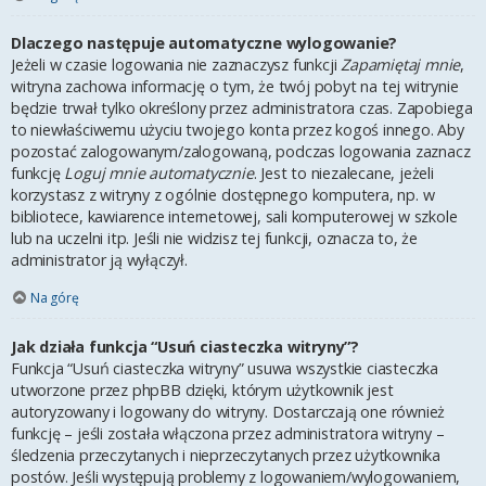
Dlaczego następuje automatyczne wylogowanie?
Jeżeli w czasie logowania nie zaznaczysz funkcji
Zapamiętaj mnie
,
witryna zachowa informację o tym, że twój pobyt na tej witrynie
będzie trwał tylko określony przez administratora czas. Zapobiega
to niewłaściwemu użyciu twojego konta przez kogoś innego. Aby
pozostać zalogowanym/zalogowaną, podczas logowania zaznacz
funkcję
Loguj mnie automatycznie
. Jest to niezalecane, jeżeli
korzystasz z witryny z ogólnie dostępnego komputera, np. w
bibliotece, kawiarence internetowej, sali komputerowej w szkole
lub na uczelni itp. Jeśli nie widzisz tej funkcji, oznacza to, że
administrator ją wyłączył.
Na górę
Jak działa funkcja “Usuń ciasteczka witryny”?
Funkcja “Usuń ciasteczka witryny” usuwa wszystkie ciasteczka
utworzone przez phpBB dzięki, którym użytkownik jest
autoryzowany i logowany do witryny. Dostarczają one również
funkcję – jeśli została włączona przez administratora witryny –
śledzenia przeczytanych i nieprzeczytanych przez użytkownika
postów. Jeśli występują problemy z logowaniem/wylogowaniem,