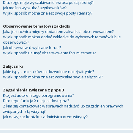
Dlaczego moje wyszukiwanie zwraca pustą stronę?!
Jak można wyszukać użytkowników?
W jaki sposób można znaleźć swoje posty i tematy?
Obserwowanie tematów i zakładki
Jaka jest różnica między dodaniem zakładki a obserwowaniem?
W jaki sposób można dodać zakładkę do wybranych tematów lub je
obserwować??
Jak obserwować wybrane forum?
W jaki sposób usunąć obserwowanie forum, tematu?
Załączniki
Jakie typy załączników są dozwolone na tej witrynie?
W jaki sposób można znaleźć wszystkie swoje załączniki?
Zagadnienia związane z phpBB
Kto jest autorem tego oprogramowania?
Dlaczego funkcja X nie jest dostępna?
Z kim się kontaktować w sprawach nadużyć lub zagadnień prawnych
związanych z tą witryną?
Jak nawiązać kontakt z administratorem witryny?