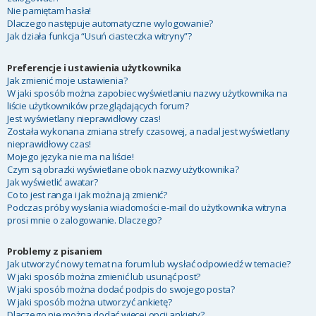
Nie pamiętam hasła!
Dlaczego następuje automatyczne wylogowanie?
Jak działa funkcja “Usuń ciasteczka witryny”?
Preferencje i ustawienia użytkownika
Jak zmienić moje ustawienia?
W jaki sposób można zapobiec wyświetlaniu nazwy użytkownika na
liście użytkowników przeglądających forum?
Jest wyświetlany nieprawidłowy czas!
Została wykonana zmiana strefy czasowej, a nadal jest wyświetlany
nieprawidłowy czas!
Mojego języka nie ma na liście!
Czym są obrazki wyświetlane obok nazwy użytkownika?
Jak wyświetlić awatar?
Co to jest ranga i jak można ją zmienić?
Podczas próby wysłania wiadomości e-mail do użytkownika witryna
prosi mnie o zalogowanie. Dlaczego?
Problemy z pisaniem
Jak utworzyć nowy temat na forum lub wysłać odpowiedź w temacie?
W jaki sposób można zmienić lub usunąć post?
W jaki sposób można dodać podpis do swojego posta?
W jaki sposób można utworzyć ankietę?
Dlaczego nie można dodać więcej opcji ankiety?