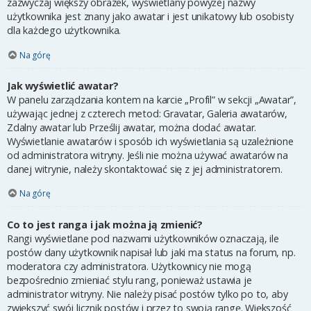
zazwyczaj większy obrazek, wyświetlany powyżej nazwy
użytkownika jest znany jako awatar i jest unikatowy lub osobisty
dla każdego użytkownika.
Na górę
Jak wyświetlić awatar?
W panelu zarządzania kontem na karcie „Profil” w sekcji „Awatar”,
używając jednej z czterech metod: Gravatar, Galeria awatarów,
Zdalny awatar lub Prześlij awatar, można dodać awatar.
Wyświetlanie awatarów i sposób ich wyświetlania są uzależnione
od administratora witryny. Jeśli nie można używać awatarów na
danej witrynie, należy skontaktować się z jej administratorem.
Na górę
Co to jest ranga i jak można ją zmienić?
Rangi wyświetlane pod nazwami użytkowników oznaczają, ile
postów dany użytkownik napisał lub jaki ma status na forum, np.
moderatora czy administratora. Użytkownicy nie mogą
bezpośrednio zmieniać stylu rang, ponieważ ustawia je
administrator witryny. Nie należy pisać postów tylko po to, aby
zwiększyć swój licznik postów i przez to swoją rangę. Większość