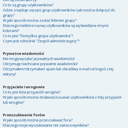
Co to są grupy użytkowników?
Gdzie znajduje się spis grup użytkowników i jak można dołączyć do
grupy?
W jaki sposób można zostać liderem grupy?
Dlaczego niektóre nazwy użytkowników są wyświetlane innymi
kolorami?
Co to jest “Domyślna grupa użytkownika”?
Czym jest odnośnik “Zespół administracyjny”?
Prywatne wiadomości
Nie mogę wysyłać prywatnych wiadomości!
Otrzymuję niechciane prywatne wiadomości!
Otrzymałem/otrzymałam spam lub obraźliwy e-mail od kogoś z tej
witryny!
Przyjaciele i wrogowie
Co to jest lista przyjaciół i wrogów?
W jaki sposób można dodawać/usuwać użytkowników z listy przyjaciół
lub wrogów?
Przeszukiwanie forów
W jaki sposób można przeszukiwać fora?
Dlaczego moje wyszukiwanie nie zwraca wyników?