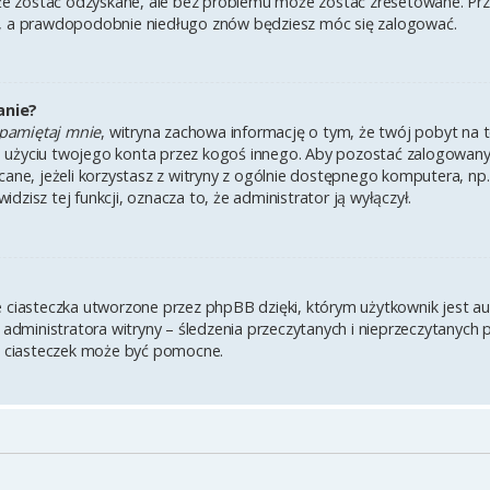
 zostać odzyskane, ale bez problemu może zostać zresetowane. Przejd
i, a prawdopodobnie niedługo znów będziesz móc się zalogować.
anie?
pamiętaj mnie
, witryna zachowa informację o tym, że twój pobyt na te
u użyciu twojego konta przez kogoś innego. Aby pozostać zalogowa
lecane, jeżeli korzystasz z witryny z ogólnie dostępnego komputera, np.
widzisz tej funkcji, oznacza to, że administrator ją wyłączył.
e ciasteczka utworzone przez phpBB dzięki, którym użytkownik jest a
z administratora witryny – śledzenia przeczytanych i nieprzeczytanych 
 ciasteczek może być pomocne.