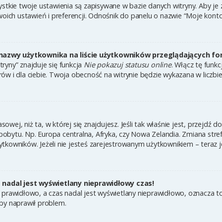
ystkie twoje ustawienia są zapisywane w bazie danych witryny. Aby je
h ustawień i preferencji. Odnośnik do panelu o nazwie “Moje konto” 
nazwy użytkownika na liście użytkowników przeglądających f
ryny” znajduje się funkcja
Nie pokazuj statusu online
. Włącz tę funk
ów i dla ciebie. Twoja obecność na witrynie będzie wykazana w liczbi
asowej, niż ta, w której się znajdujesz. Jeśli tak właśnie jest, przejdź
bytu. Np. Europa centralna, Afryka, czy Nowa Zelandia. Zmiana strefy
tkowników. Jeżeli nie jesteś zarejestrowanym użytkownikiem – teraz 
nadal jest wyświetlany nieprawidłowy czas!
 prawidłowo, a czas nadal jest wyświetlany nieprawidłowo, oznacza to
by naprawił problem.