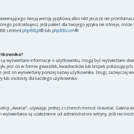
zawierającego twoją wersję językową albo nikt jeszcze nie przetłumac
órego potrzebujesz. Jeśli pakiet dla twojego języka nie istnieje, może
pBB Limited
phpBB.pl
® lub
phpBB.com
®
ytkownika?
 są wyświetlane informacje o użytkowniku, mogą być wyświetlane dwa 
ylu jest on w formie gwiazdek, kwadracików lub kropek pokazujących,
ynie. Jest on wyświetlany poniżej nazwy użytkownika. Drugi, zazwyczaj
wy lub osobisty dla każdego użytkownika.
sekcji „Awatar”, używając jednej z czterech metod: Gravatar, Galeria 
wyświetlania są uzależnione od administratora witryny. Jeśli nie moż