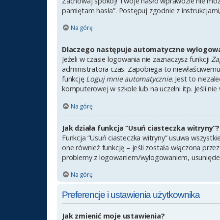
Zachowaj spokój! Twoje hasło wprawdzie nie może
pamiętam hasła”. Postępuj zgodnie z instrukcjam
Na górę
Dlaczego następuje automatyczne wylogow
Jeżeli w czasie logowania nie zaznaczysz funkcji
Za
administratora czas. Zapobiega to niewłaściwem
funkcję
Loguj mnie automatycznie
. Jest to nieza
komputerowej w szkole lub na uczelni itp. Jeśli nie 
Na górę
Jak działa funkcja “Usuń ciasteczka witryny”?
Funkcja “Usuń ciasteczka witryny” usuwa wszystki
one również funkcję – jeśli została włączona prze
problemy z logowaniem/wylogowaniem, usunięcie
Na górę
Preferencje i ustawienia użytkownika
Jak zmienić moje ustawienia?