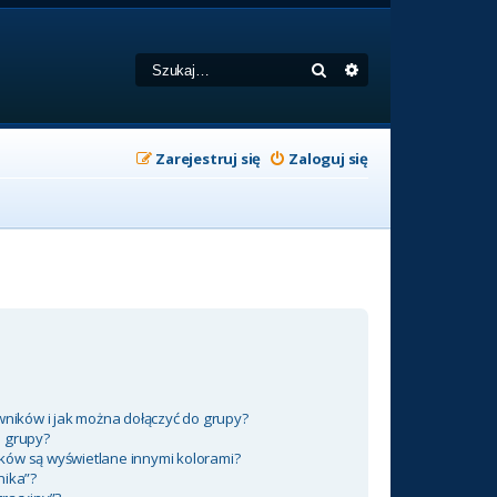
Szukaj
Wyszukiwanie zaa
Zarejestruj się
Zaloguj się
wników i jak można dołączyć do grupy?
m grupy?
ków są wyświetlane innymi kolorami?
nika”?