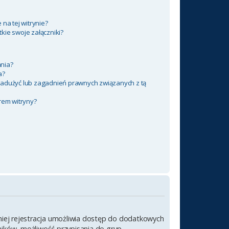
na tej witrynie?
kie swoje załączniki?
nia?
a?
nadużyć lub zagadnień prawnych związanych z tą
rem witryny?
emniej rejestracja umożliwia dostęp do dodatkowych
wników, możliwość przypisania do grup