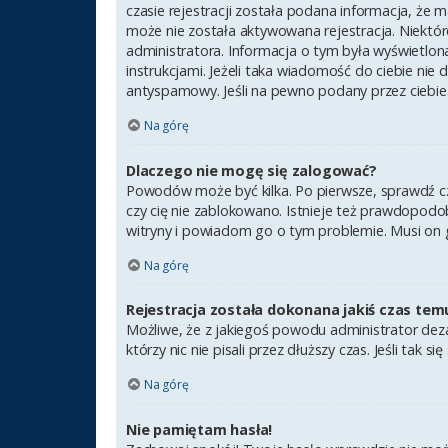
czasie rejestracji została podana informacja, że m
może nie została aktywowana rejestracja. Niektór
administratora. Informacja o tym była wyświetlona
instrukcjami. Jeżeli taka wiadomość do ciebie nie
antyspamowy. Jeśli na pewno podany przez ciebie 
Na górę
Dlaczego nie mogę się zalogować?
Powodów może być kilka. Po pierwsze, sprawdź czy 
czy cię nie zablokowano. Istnieje też prawdopodob
witryny i powiadom go o tym problemie. Musi on 
Na górę
Rejestracja została dokonana jakiś czas tem
Możliwe, że z jakiegoś powodu administrator deza
którzy nic nie pisali przez dłuższy czas. Jeśli ta
Na górę
Nie pamiętam hasła!