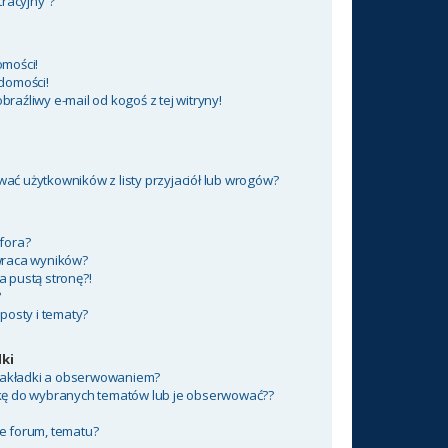
tracyjny”?
mości!
domości!
aźliwy e-mail od kogoś z tej witryny!
ć użytkowników z listy przyjaciół lub wrogów?
fora?
wraca wyników?
 pustą stronę?!
?
posty i tematy?
ki
 zakładki a obserwowaniem?
kę do wybranych tematów lub je obserwować??
e forum, tematu?