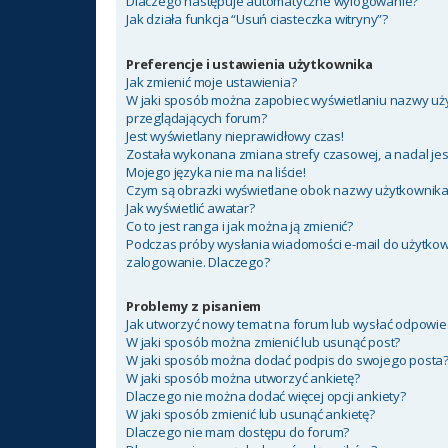
Dlaczego następuje automatyczne wylogowanie?
Jak działa funkcja “Usuń ciasteczka witryny”?
Preferencje i ustawienia użytkownika
Jak zmienić moje ustawienia?
W jaki sposób można zapobiec wyświetlaniu nazwy uży
przeglądających forum?
Jest wyświetlany nieprawidłowy czas!
Została wykonana zmiana strefy czasowej, a nadal jes
Mojego języka nie ma na liście!
Czym są obrazki wyświetlane obok nazwy użytkownik
Jak wyświetlić awatar?
Co to jest ranga i jak można ją zmienić?
Podczas próby wysłania wiadomości e-mail do użytkow
zalogowanie. Dlaczego?
Problemy z pisaniem
Jak utworzyć nowy temat na forum lub wysłać odpowie
W jaki sposób można zmienić lub usunąć post?
W jaki sposób można dodać podpis do swojego posta
W jaki sposób można utworzyć ankietę?
Dlaczego nie można dodać więcej opcji ankiety?
W jaki sposób zmienić lub usunąć ankietę?
Dlaczego nie mam dostępu do forum?