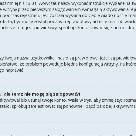
asz mniej niż 13 lat. Wówczas należy wykonać instrukcje wysłane na twój
e witryny przed pierwszym zalogowaniem wymagają aktywowania rejest
 podczas rejestracji. Jeśli została wysłana do ciebie wiadomość e-mai
 dotarła, być może został podany nieprawidłowy adres e-mail lub wiad
adres e-mail jest prawidłowy, spróbuj skontaktować się z administra
twoja nazwa użytkownika i hasło są prawidłowe. Jeżeli są prawidłowe,
ieństwo, że problem powoduje błędna konfiguracja witryny, na której 
go naprawić.
u, ale teraz nie mogę się zalogować?!
ktywował lub usunął twoje konto. Wiele witryn, aby zmniejszyć rozmi
k się stało, spróbuj zarejestrować się ponownie i bądź bardziej aktyw