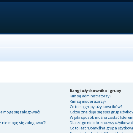
Rangi użytkownika i grupy
Kim są administratorzy?
Kim są moderatorzy?
Co to są grupy użytkowników?
ie mogę się zalogować!
Gdzie znajduje się spis grup użytko
W jaki sposób można zostać lidere
az nie mogę się zalogować?!
Dlaczego niektóre nazwy użytkowni
Co to jest “Domyślna grupa użytkow