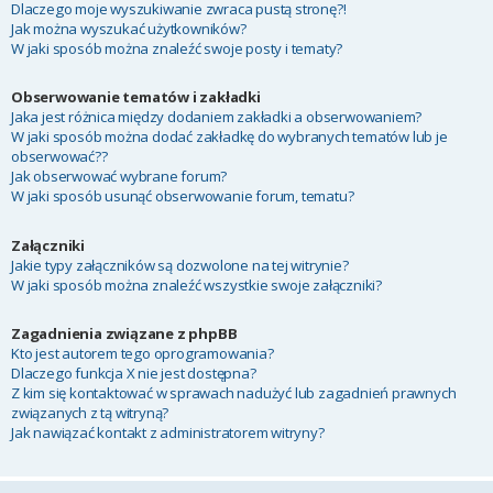
Dlaczego moje wyszukiwanie zwraca pustą stronę?!
Jak można wyszukać użytkowników?
W jaki sposób można znaleźć swoje posty i tematy?
Obserwowanie tematów i zakładki
Jaka jest różnica między dodaniem zakładki a obserwowaniem?
W jaki sposób można dodać zakładkę do wybranych tematów lub je
obserwować??
Jak obserwować wybrane forum?
W jaki sposób usunąć obserwowanie forum, tematu?
Załączniki
Jakie typy załączników są dozwolone na tej witrynie?
W jaki sposób można znaleźć wszystkie swoje załączniki?
Zagadnienia związane z phpBB
Kto jest autorem tego oprogramowania?
Dlaczego funkcja X nie jest dostępna?
Z kim się kontaktować w sprawach nadużyć lub zagadnień prawnych
związanych z tą witryną?
Jak nawiązać kontakt z administratorem witryny?