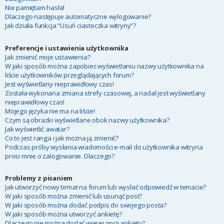
Nie pamiętam hasła!
Dlaczego następuje automatyczne wylogowanie?
Jak działa funkcja “Usuń ciasteczka witryny”?
Preferencje i ustawienia użytkownika
Jak zmienić moje ustawienia?
W jaki sposób można zapobiec wyświetlaniu nazwy użytkownika na
liście użytkowników przeglądających forum?
Jest wyświetlany nieprawidłowy czas!
Została wykonana zmiana strefy czasowej, a nadal jest wyświetlany
nieprawidłowy czas!
Mojego języka nie ma na liście!
Czym są obrazki wyświetlane obok nazwy użytkownika?
Jak wyświetlić awatar?
Co to jest ranga i jak można ją zmienić?
Podczas próby wysłania wiadomości e-mail do użytkownika witryna
prosi mnie o zalogowanie. Dlaczego?
Problemy z pisaniem
Jak utworzyć nowy temat na forum lub wysłać odpowiedź w temacie?
W jaki sposób można zmienić lub usunąć post?
W jaki sposób można dodać podpis do swojego posta?
W jaki sposób można utworzyć ankietę?
Dlaczego nie można dodać więcej opcji ankiety?