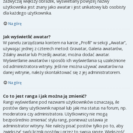
zazwyczaj większy obrazek, wyświetlany powyżej nazwy
użytkownika jest znany jako awatar i jest unikatowy lub osobisty
dla każdego użytkownika.
Na górę
Jak wyświetlić awatar?
W panelu zarządzania kontem na karcie „Profil” w sekcji „Awatar”,
używając jednej z czterech metod: Gravatar, Galeria awatarów,
Zdalny awatar lub Prześlij awatar, można dodać awatar.
Wyświetlanie awatarów i sposób ich wyświetlania są uzależnione
od administratora witryny. Jeśli nie można używać awatarów na
danej witrynie, należy skontaktować się z jej administratorem.
Na górę
Co to jest ranga i jak można ją zmienić?
Rangi wyświetlane pod nazwami użytkowników oznaczają, ile
postów dany użytkownik napisał lub jaki ma status na forum, np.
moderatora czy administratora. Użytkownicy nie mogą
bezpośrednio zmieniać stylu rang, ponieważ ustawia je
administrator witryny. Nie należy pisać postów tylko po to, aby
zwiększyć swój licznik postów i przez to swoją rangę. Większość