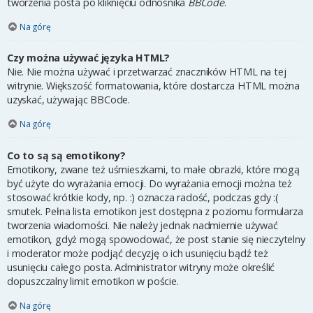
tworzenia posta po kliknięciu odnośnika
BBCode
.
Na górę
Czy można używać języka HTML?
Nie. Nie można używać i przetwarzać znaczników HTML na tej
witrynie. Większość formatowania, które dostarcza HTML można
uzyskać, używając BBCode.
Na górę
Co to są są emotikony?
Emotikony, zwane też uśmieszkami, to małe obrazki, które mogą
być użyte do wyrażania emocji. Do wyrażania emocji można też
stosować krótkie kody, np. :) oznacza radość, podczas gdy :(
smutek. Pełna lista emotikon jest dostępna z poziomu formularza
tworzenia wiadomości. Nie należy jednak nadmiernie używać
emotikon, gdyż mogą spowodować, że post stanie się nieczytelny
i moderator może podjąć decyzję o ich usunięciu bądź też
usunięciu całego posta. Administrator witryny może określić
dopuszczalny limit emotikon w poście.
Na górę