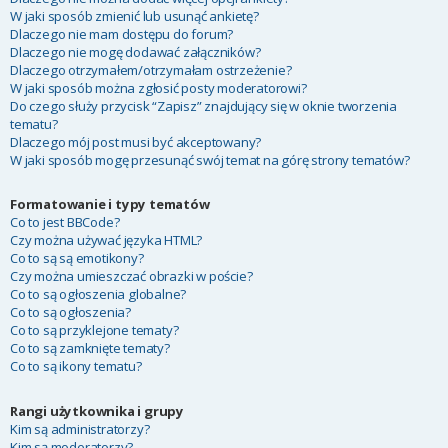
W jaki sposób zmienić lub usunąć ankietę?
Dlaczego nie mam dostępu do forum?
Dlaczego nie mogę dodawać załączników?
Dlaczego otrzymałem/otrzymałam ostrzeżenie?
W jaki sposób można zgłosić posty moderatorowi?
Do czego służy przycisk “Zapisz” znajdujący się w oknie tworzenia
tematu?
Dlaczego mój post musi być akceptowany?
W jaki sposób mogę przesunąć swój temat na górę strony tematów?
Formatowanie i typy tematów
Co to jest BBCode?
Czy można używać języka HTML?
Co to są są emotikony?
Czy można umieszczać obrazki w poście?
Co to są ogłoszenia globalne?
Co to są ogłoszenia?
Co to są przyklejone tematy?
Co to są zamknięte tematy?
Co to są ikony tematu?
Rangi użytkownika i grupy
Kim są administratorzy?
Kim są moderatorzy?