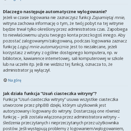
Dlaczego następuje automatyczne wylogowanie?
Jeżeli w czasie logowania nie zaznaczysz funkcji
Zapamiętaj mnie
,
witryna zachowa informację o tym, że twój pobyt na tej witrynie
będzie trwał tylko określony przez administratora czas. Zapobiega
to niewłaściwemu użyciu twojego konta przez kogoś innego. Aby
pozostać zalogowanym/zalogowaną, podczas logowania zaznacz
funkcję
Loguj mnie automatycznie
. Jest to niezalecane, jeżeli
korzystasz z witryny z ogólnie dostępnego komputera, np. w
bibliotece, kawiarence internetowej, sali komputerowej w szkole
lub na uczelni itp. Jeśli nie widzisz tej funkcji, oznacza to, że
administrator ją wyłączył.
Na górę
Jak działa funkcja “Usuń ciasteczka witryny”?
Funkcja “Usuń ciasteczka witryny” usuwa wszystkie ciasteczka
utworzone przez phpBB dzięki, którym użytkownik jest
autoryzowany i logowany do witryny. Dostarczają one również
funkcję – jeśli została włączona przez administratora witryny –
śledzenia przeczytanych i nieprzeczytanych przez użytkownika
postów. Jeśli występują problemy z logowaniem/wylogowaniem,