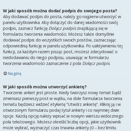
W jaki sposób można dodać podpis do swojego posta?
Aby dodawać podpis do posta, należy go najpierw utworzyć w
panelu użytkownika. Aby dołączyć do danej wiadomości swój
podpis, zaznacz funkcję
Dołącz podpis
znajdującą się w
formularzu tworzenia wiadomości. Możesz także domyślnie
dodawać podpis do wszystkich swoich postów, zaznaczając
odpowiednią funkcję w panelu użytkownika. Po uaktywnieniu tej
funkcji, za każdym razem pisząc post, możesz zdecydować o
niedodawaniu do niego podpisu, usuwając w formularzu
tworzenia wiadomości zaznaczenie z pola
Dołącz podpis
.
Na górę
W jaki sposób można utworzyć ankietę?
Tworzenie ankiet jest proste. Kiedy tworzysz nowy temat bądź
zmieniasz pierwszy post w wątku, na dole formularza tworzenia
tematu będziesz widzieć etykietę “Utwórz ankietę”. Kliknij ją i w
otworzonym formularzu podaj tytuł ankiety i co najmniej dwie
opcje. Każdą opcję należy wpisać w nowym wierszu widocznego
pola tekstowego. Możesz określić liczbę opcji, jakie użytkownik
może wybrać, wyznaczyć czas trwania ankiety (0 – bez limitu