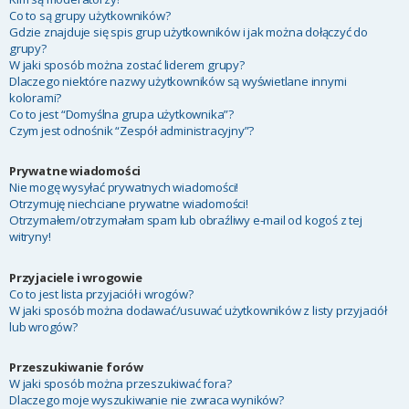
Co to są grupy użytkowników?
Gdzie znajduje się spis grup użytkowników i jak można dołączyć do
grupy?
W jaki sposób można zostać liderem grupy?
Dlaczego niektóre nazwy użytkowników są wyświetlane innymi
kolorami?
Co to jest “Domyślna grupa użytkownika”?
Czym jest odnośnik “Zespół administracyjny”?
Prywatne wiadomości
Nie mogę wysyłać prywatnych wiadomości!
Otrzymuję niechciane prywatne wiadomości!
Otrzymałem/otrzymałam spam lub obraźliwy e-mail od kogoś z tej
witryny!
Przyjaciele i wrogowie
Co to jest lista przyjaciół i wrogów?
W jaki sposób można dodawać/usuwać użytkowników z listy przyjaciół
lub wrogów?
Przeszukiwanie forów
W jaki sposób można przeszukiwać fora?
Dlaczego moje wyszukiwanie nie zwraca wyników?