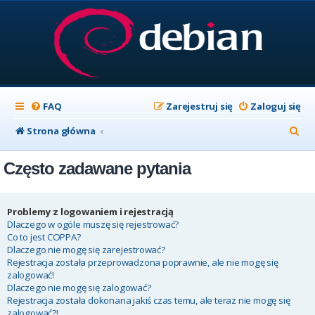
FAQ
Zarejestruj się
Zaloguj się
S
Strona główna
z
Często zadawane pytania
u
k
a
Problemy z logowaniem i rejestracją
Dlaczego w ogóle muszę się rejestrować?
j
Co to jest COPPA?
Dlaczego nie mogę się zarejestrować?
Rejestracja została przeprowadzona poprawnie, ale nie mogę się
zalogować!
Dlaczego nie mogę się zalogować?
Rejestracja została dokonana jakiś czas temu, ale teraz nie mogę się
zalogować?!