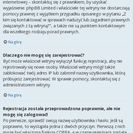
internetowej – skontaktuj się z prawnikiem, by uzyskać
wyjaśnienie. phpBB Limited i właściciele tej witryny nie dostarczają
pomocy prawnej z wyjątkiem przypadku opisanego w pytaniu „Z
kim się kontaktować w sprawach nadużyć lub zagadnień prawnych
związanych z tą witryną?”, a także nie są punktem kontaktowym
dla wszelkiego rodzaju porad prawnych.
Na górę
Dlaczego nie mogę się zarejestrować?
Być może właściciel witryny wyłączył funkcję rejestracji, aby nie
rejestrowały się nowe osoby. Właściciel witryny mógł także
zablokować twój adres IP lub zabronił nazwy użytkownika, którą
próbujesz zarejestrować. W sprawie pomocy, skontaktuj się z
administratorem witryny.
Na górę
Rejestracja została przeprowadzona poprawnie, ale nie
mogę się zalogować!
Po pierwsze, sprawdź swoją nazwę użytkownika i hasło. Jeśli są
poprawne, to wystąpiła jedna z dwóch przyczyn. Pierwszą z nich
może być włączona funkcja COPPA, a w czasie rejestracji została