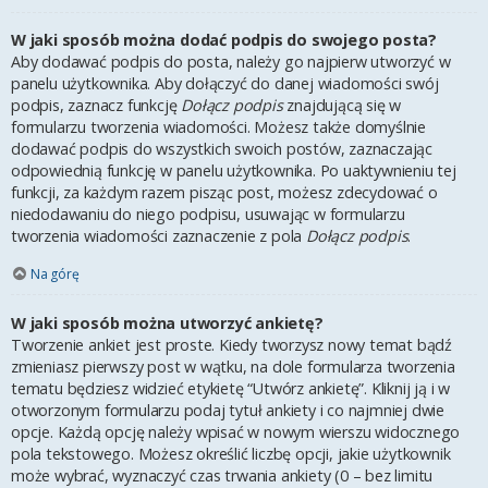
W jaki sposób można dodać podpis do swojego posta?
Aby dodawać podpis do posta, należy go najpierw utworzyć w
panelu użytkownika. Aby dołączyć do danej wiadomości swój
podpis, zaznacz funkcję
Dołącz podpis
znajdującą się w
formularzu tworzenia wiadomości. Możesz także domyślnie
dodawać podpis do wszystkich swoich postów, zaznaczając
odpowiednią funkcję w panelu użytkownika. Po uaktywnieniu tej
funkcji, za każdym razem pisząc post, możesz zdecydować o
niedodawaniu do niego podpisu, usuwając w formularzu
tworzenia wiadomości zaznaczenie z pola
Dołącz podpis
.
Na górę
W jaki sposób można utworzyć ankietę?
Tworzenie ankiet jest proste. Kiedy tworzysz nowy temat bądź
zmieniasz pierwszy post w wątku, na dole formularza tworzenia
tematu będziesz widzieć etykietę “Utwórz ankietę”. Kliknij ją i w
otworzonym formularzu podaj tytuł ankiety i co najmniej dwie
opcje. Każdą opcję należy wpisać w nowym wierszu widocznego
pola tekstowego. Możesz określić liczbę opcji, jakie użytkownik
może wybrać, wyznaczyć czas trwania ankiety (0 – bez limitu