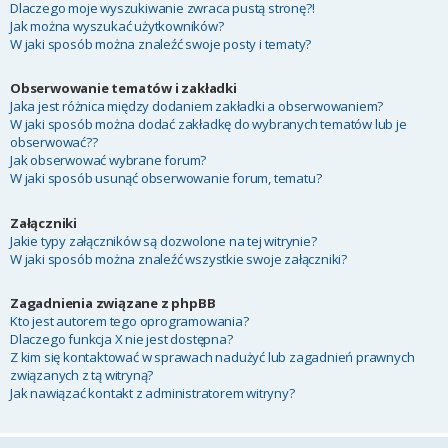
Dlaczego moje wyszukiwanie zwraca pustą stronę?!
Jak można wyszukać użytkowników?
W jaki sposób można znaleźć swoje posty i tematy?
Obserwowanie tematów i zakładki
Jaka jest różnica między dodaniem zakładki a obserwowaniem?
W jaki sposób można dodać zakładkę do wybranych tematów lub je
obserwować??
Jak obserwować wybrane forum?
W jaki sposób usunąć obserwowanie forum, tematu?
Załączniki
Jakie typy załączników są dozwolone na tej witrynie?
W jaki sposób można znaleźć wszystkie swoje załączniki?
Zagadnienia związane z phpBB
Kto jest autorem tego oprogramowania?
Dlaczego funkcja X nie jest dostępna?
Z kim się kontaktować w sprawach nadużyć lub zagadnień prawnych
związanych z tą witryną?
Jak nawiązać kontakt z administratorem witryny?