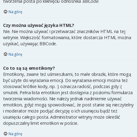
tworzenia posta po kliknięciu odnośnika
BBCode
.
Na górę
Czy można używać języka HTML?
Nie. Nie można używać i przetwarzać znaczników HTML na tej
witrynie. Większość formatowania, które dostarcza HTML można
uzyskać, używając BBCode.
Na górę
Co to są są emotikony?
Emotikony, zwane też uśmieszkami, to małe obrazki, które mogą
być użyte do wyrażania emocji. Do wyrażania emocji można też
stosować krótkie kody, np. :) oznacza radość, podczas gdy :(
smutek. Pełna lista emotikon jest dostępna z poziomu formularza
tworzenia wiadomości. Nie należy jednak nadmiernie używać
emotikon, gdyż mogą spowodować, że post stanie się nieczytelny
i moderator może podjąć decyzję o ich usunięciu bądź też
usunięciu całego posta. Administrator witryny może określić
dopuszczalny limit emotikon w poście.
Na górę