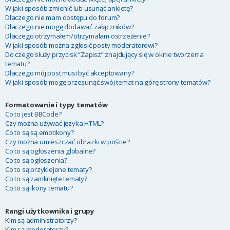
W jaki sposób zmienić lub usunąć ankietę?
Dlaczego nie mam dostępu do forum?
Dlaczego nie mogę dodawać załączników?
Dlaczego otrzymałem/otrzymałam ostrzeżenie?
W jaki sposób można zgłosić posty moderatorowi?
Do czego służy przycisk “Zapisz” znajdujący się w oknie tworzenia
tematu?
Dlaczego mój post musi być akceptowany?
W jaki sposób mogę przesunąć swój temat na górę strony tematów?
Formatowanie i typy tematów
Co to jest BBCode?
Czy można używać języka HTML?
Co to są są emotikony?
Czy można umieszczać obrazki w poście?
Co to są ogłoszenia globalne?
Co to są ogłoszenia?
Co to są przyklejone tematy?
Co to są zamknięte tematy?
Co to są ikony tematu?
Rangi użytkownika i grupy
Kim są administratorzy?
Kim są moderatorzy?