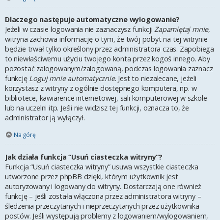
Dlaczego następuje automatyczne wylogowanie?
Jeżeli w czasie logowania nie zaznaczysz funkcji
Zapamiętaj mnie
,
witryna zachowa informację o tym, że twój pobyt na tej witrynie
będzie trwał tylko określony przez administratora czas. Zapobiega
to niewłaściwemu użyciu twojego konta przez kogoś innego. Aby
pozostać zalogowanym/zalogowaną, podczas logowania zaznacz
funkcję
Loguj mnie automatycznie
. Jest to niezalecane, jeżeli
korzystasz z witryny z ogólnie dostępnego komputera, np. w
bibliotece, kawiarence internetowej, sali komputerowej w szkole
lub na uczelni itp. Jeśli nie widzisz tej funkcji, oznacza to, że
administrator ją wyłączył.
Na górę
Jak działa funkcja “Usuń ciasteczka witryny”?
Funkcja “Usuń ciasteczka witryny” usuwa wszystkie ciasteczka
utworzone przez phpBB dzięki, którym użytkownik jest
autoryzowany i logowany do witryny. Dostarczają one również
funkcję – jeśli została włączona przez administratora witryny –
śledzenia przeczytanych i nieprzeczytanych przez użytkownika
postów. Jeśli występują problemy z logowaniem/wylogowaniem,