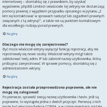
internetowej – skontaktuj się z prawnikiem, by uzyskać
wyjaśnienie. phpBB Limited i właściciele tej witryny nie dostarczają
pomocy prawnej z wyjątkiem przypadku opisanego w pytaniu „Z
kim się kontaktować w sprawach nadużyć lub zagadnień prawnych
związanych z tą witryną?”, a także nie są punktem kontaktowym
dla wszelkiego rodzaju porad prawnych.
Na górę
Dlaczego nie mogę się zarejestrować?
Być może właściciel witryny wyłączył funkcję rejestracji, aby nie
rejestrowały się nowe osoby. Właściciel witryny mógł także
zablokować twój adres IP lub zabronił nazwy użytkownika, którą
próbujesz zarejestrować. W sprawie pomocy, skontaktuj się z
administratorem witryny.
Na górę
Rejestracja została przeprowadzona poprawnie, ale nie
mogę się zalogować!
Po pierwsze, sprawdź swoją nazwę użytkownika i hasło. Jeśli są
poprawne, to wystąpiła jedna z dwóch przyczyn. Pierwszą z nich
może być włączona funkcja COPPA, a w czasie rejestracji została