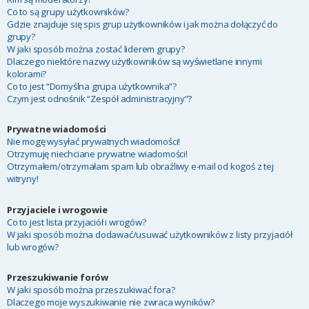
Co to są grupy użytkowników?
Gdzie znajduje się spis grup użytkowników i jak można dołączyć do
grupy?
W jaki sposób można zostać liderem grupy?
Dlaczego niektóre nazwy użytkowników są wyświetlane innymi
kolorami?
Co to jest “Domyślna grupa użytkownika”?
Czym jest odnośnik “Zespół administracyjny”?
Prywatne wiadomości
Nie mogę wysyłać prywatnych wiadomości!
Otrzymuję niechciane prywatne wiadomości!
Otrzymałem/otrzymałam spam lub obraźliwy e-mail od kogoś z tej
witryny!
Przyjaciele i wrogowie
Co to jest lista przyjaciół i wrogów?
W jaki sposób można dodawać/usuwać użytkowników z listy przyjaciół
lub wrogów?
Przeszukiwanie forów
W jaki sposób można przeszukiwać fora?
Dlaczego moje wyszukiwanie nie zwraca wyników?