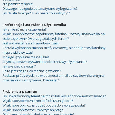
Nie pamiętam hasła!
Dlaczego następuje automatyczne wylogowanie?
Jak działa funkcja “Usuń ciasteczka witryny”?
Preferencje i ustawienia użytkownika
Jak zmienić moje ustawienia?
W jaki sposób można zapobiec wyświetlaniu nazwy użytkownika na
liście użytkowników przeglądających forum?
Jest wyświetlany nieprawidłowy czas!
Została wykonana zmiana strefy czasowej, a nadal jest wyświetlany
nieprawidłowy czas!
Mojego języka nie ma na liście!
Czym są obrazki wyświetlane obok nazwy użytkownika?
Jak wyświetlić awatar?
Co to jest ranga i jak można ją zmienić?
Podczas próby wysłania wiadomości e-mail do użytkownika witryna
prosi mnie o zalogowanie. Dlaczego?
Problemy z pisaniem
Jak utworzyć nowy temat na forum lub wysłać odpowiedź w temacie?
W jaki sposób można zmienić lub usunąć post?
W jaki sposób można dodać podpis do swojego posta?
W jaki sposób można utworzyć ankietę?
Dlaczego nie można dodać więcej opcji ankiety?