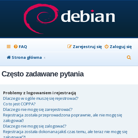
FAQ
Zarejestruj się
Zaloguj się
S
Strona główna
z
Często zadawane pytania
u
k
a
Problemy z logowaniem i rejestracją
Dlaczego w ogóle muszę się rejestrować?
j
Co to jest COPPA?
Dlaczego nie mogę się zarejestrować?
Rejestracja została przeprowadzona poprawnie, ale nie mogę się
zalogować!
Dlaczego nie mogę się zalogować?
Rejestracja została dokonana jakiś czas temu, ale teraz nie mogę się
zalogować?!