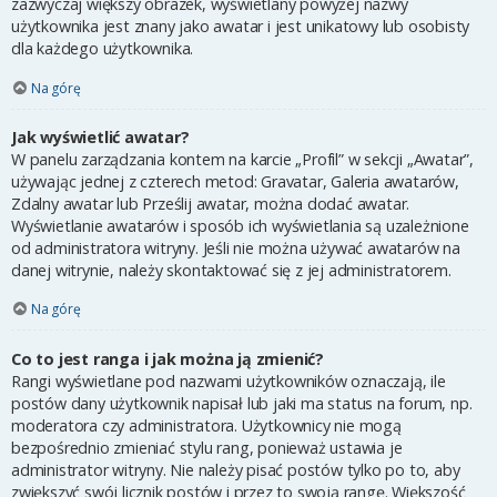
zazwyczaj większy obrazek, wyświetlany powyżej nazwy
użytkownika jest znany jako awatar i jest unikatowy lub osobisty
dla każdego użytkownika.
Na górę
Jak wyświetlić awatar?
W panelu zarządzania kontem na karcie „Profil” w sekcji „Awatar”,
używając jednej z czterech metod: Gravatar, Galeria awatarów,
Zdalny awatar lub Prześlij awatar, można dodać awatar.
Wyświetlanie awatarów i sposób ich wyświetlania są uzależnione
od administratora witryny. Jeśli nie można używać awatarów na
danej witrynie, należy skontaktować się z jej administratorem.
Na górę
Co to jest ranga i jak można ją zmienić?
Rangi wyświetlane pod nazwami użytkowników oznaczają, ile
postów dany użytkownik napisał lub jaki ma status na forum, np.
moderatora czy administratora. Użytkownicy nie mogą
bezpośrednio zmieniać stylu rang, ponieważ ustawia je
administrator witryny. Nie należy pisać postów tylko po to, aby
zwiększyć swój licznik postów i przez to swoją rangę. Większość