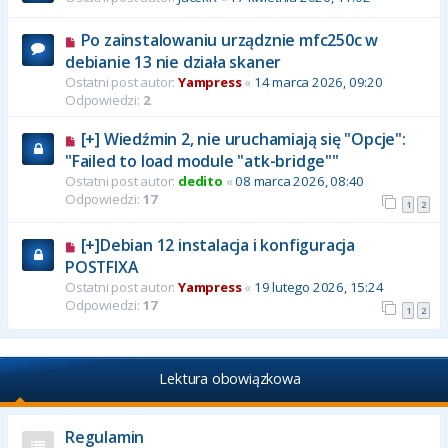
Po zainstalowaniu urządznie mfc250c w
debianie 13 nie działa skaner
Ostatni post autor:
Yampress
«
14 marca 2026, 09:20
Odpowiedzi:
2
[+] Wiedźmin 2, nie uruchamiają się "Opcje":
"Failed to load module "atk-bridge""
Ostatni post autor:
dedito
«
08 marca 2026, 08:40
Odpowiedzi:
17
1
2
[+]Debian 12 instalacja i konfiguracja
POSTFIXA
Ostatni post autor:
Yampress
«
19 lutego 2026, 15:24
Odpowiedzi:
17
1
2
Lektura obowiązkowa
Regulamin