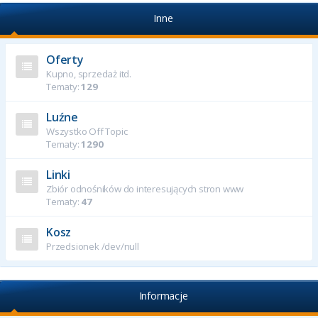
Inne
Oferty
Kupno, sprzedaż itd.
Tematy:
129
Luźne
Wszystko Off Topic
Tematy:
1290
Linki
Zbiór odnośników do interesujących stron www
Tematy:
47
Kosz
Przedsionek /dev/null
Informacje