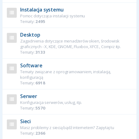
Instalacja systemu
Pomoc dotycząca instalacji systemu
Tematy:
2495
Desktop
Zagadnienia dotyczące menadżerów okien, środowisk
graficznych - X, KDE, GNOME, Fluxbox, XFCE., Compiz itp.
Tematy:
3133
Software
Tematy związane z oprogramowaniem, instalacją,
konfiguracją
Tematy:
6918
Serwer
Konfiguracja serwerów, usług, itp.
Tematy:
5570
Sieci
Masz problemy z siecią bądź internetem? Zapytaj tu
Tematy:
2366