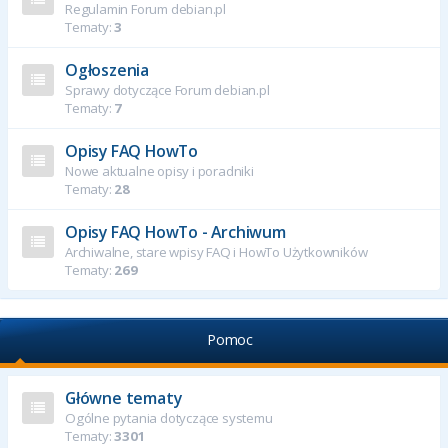
Regulamin Forum debian.pl
Tematy:
3
Ogłoszenia
Sprawy dotyczące Forum debian.pl
Tematy:
7
Opisy FAQ HowTo
Nowe aktualne opisy i poradniki
Tematy:
28
Opisy FAQ HowTo - Archiwum
Archiwalne, stare wpisy FAQ i HowTo Użytkowników
Tematy:
269
Pomoc
Główne tematy
Ogólne pytania dotyczące systemu
Tematy:
3301