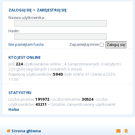
ZALOGUJ SIĘ
•
ZAREJESTRUJ SIĘ
Nazwa użytkownika:
Hasło:
Nie pamiętam hasła
Zapamiętaj mnie
KTO JEST ONLINE
Jest
224
użytkowników online :: 4 zarejestrowanych, 0 ukrytych i
220 gości (wg danych z ostatnich 5 minut)
Najwięcej użytkowników (
5940
) było online 01 czerwca 2026,
11:56
STATYSTYKI
Liczba postów:
191972
• Liczba tematów:
30524
• Liczba
użytkowników:
43211
• Ostatnio zarejestrowany użytkownik:
Hobo
Strona główna