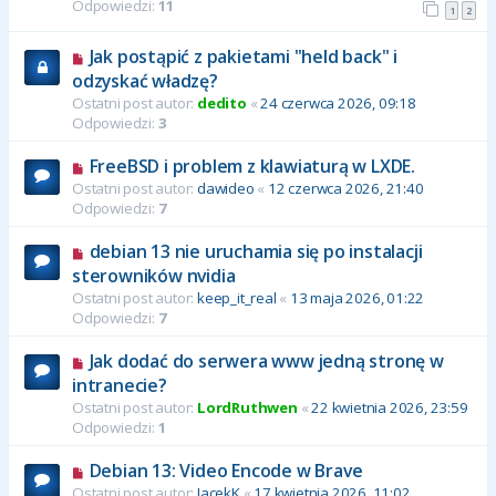
Odpowiedzi:
11
1
2
Jak postąpić z pakietami "held back" i
odzyskać władzę?
Ostatni post autor:
dedito
«
24 czerwca 2026, 09:18
Odpowiedzi:
3
FreeBSD i problem z klawiaturą w LXDE.
Ostatni post autor:
dawideo
«
12 czerwca 2026, 21:40
Odpowiedzi:
7
debian 13 nie uruchamia się po instalacji
sterowników nvidia
Ostatni post autor:
keep_it_real
«
13 maja 2026, 01:22
Odpowiedzi:
7
Jak dodać do serwera www jedną stronę w
intranecie?
Ostatni post autor:
LordRuthwen
«
22 kwietnia 2026, 23:59
Odpowiedzi:
1
Debian 13: Video Encode w Brave
Ostatni post autor:
JacekK
«
17 kwietnia 2026, 11:02