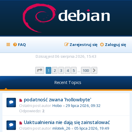
FAQ
Zarejestruj się
Zaloguj się
Dzisiaj jest 06 sierpnia 2026, 15:43
Strona
1
z
100
1
2
3
4
5
100
Następna
…
Recent Topics
podatność zwana 'hollowbyte'
Ostatni post autor:
Hobo
«
29 lipca 2026, 09:32
Odpowiedzi:
2
Uaktualnienia nie dają się zainstalować
Ostatni post autor:
mlotek_26
«
05 lipca 2026, 19:49